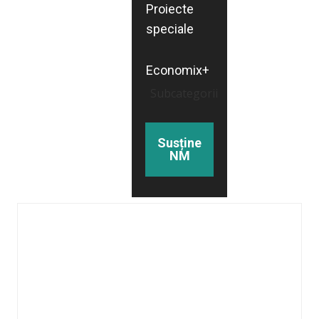
Proiecte
speciale
Economix+
Subcategorii
Susține
NM