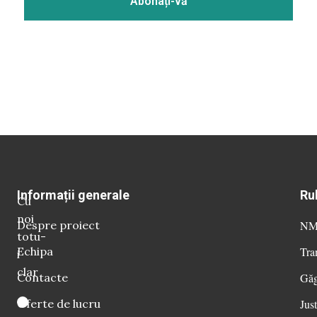
Informații generale
Ru
Cu
noi
Despre proiect
NM 
totu-
Echipa
Tra
i
clar
Contacte
Găg
Oferte de lucru
Just