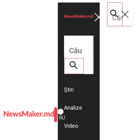
Știri
Analize
ROMÂNĂ
RU
Video