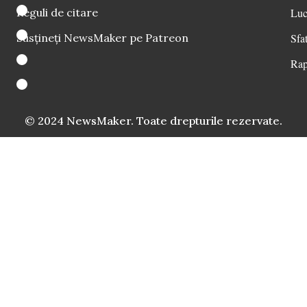
Reguli de citare
Luc
Susțineți NewsMaker pe Patreon
Sfat
Rap
© 2024 NewsMaker. Toate drepturile rezervate.