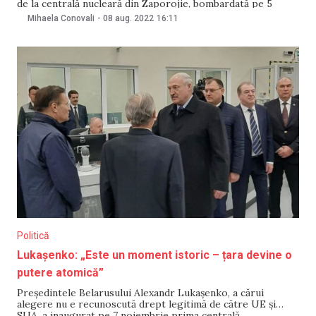
de la centrală nucleară din Zaporojie, bombardată pe 5
august. Ministerul moldovean a cerut accesul experților
Mihaela Conovali
-
08 aug. 2022
16:11
internaționali din cadrul Agenției Internaționale pentru
Energie Atomică, la centrală de la Zaporojie. „Daunele
potențiale pot afecta toată
Politică
Lukașenko: „Este un moment istoric – țara devine o
putere atomică”
Președintele Belarusului Alexandr Lukașenko, a cărui
alegere nu e recunoscută drept legitimă de către UE și
SUA, a inaugurat pe 7 noiembrie prima centrală