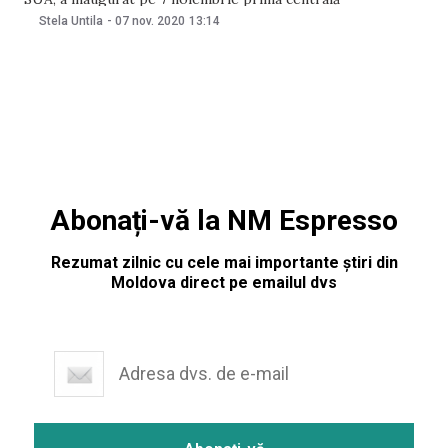
atomoelectrică din țară. Acesta a declarat că evenimentul
Stela Untila
-
07 nov. 2020
13:14
este unul „istoric”. „Este un moment istoric – țara devine o
putere atomică”, a declarat Lukașenko, citat de
Abonați-vă la NM Espresso
Rezumat zilnic cu cele mai importante știri din
Moldova direct pe emailul dvs