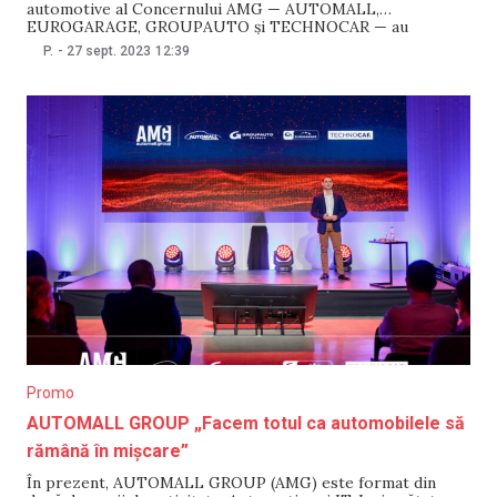
automotive al Concernului AMG — AUTOMALL,
EUROGARAGE, GROUPAUTO și TECHNOCAR — au
desfășurat un eveniment grandios pentru industria auto din
P.
-
27 sept. 2023
12:39
Moldova — AUTOMOTIVE FORUM MOLDOVA 2023.
Forumul a adunat profesioniști din industria pieselor și
service-urilor auto pentru a aborda o temă crucială
Promo
AUTOMALL GROUP „Facem totul ca automobilele să
rămână în mișcare”
În prezent, AUTOMALL GROUP (AMG) este format din