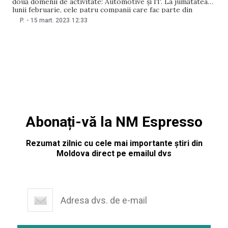
două domenii de activitate: Automotive și IT. La jumătatea
lunii februarie, cele patru companii care fac parte din
domeniul automotive al AMG au organizat un eveniment de
P.
-
15 mart. 2023
12:33
profil, Conferința Automotive 2023. Evenimentul a avut loc
în spațiul creativ MediaCor. Din domeniul de
Abonați-vă la NM Espresso
Rezumat zilnic cu cele mai importante știri din
Moldova direct pe emailul dvs