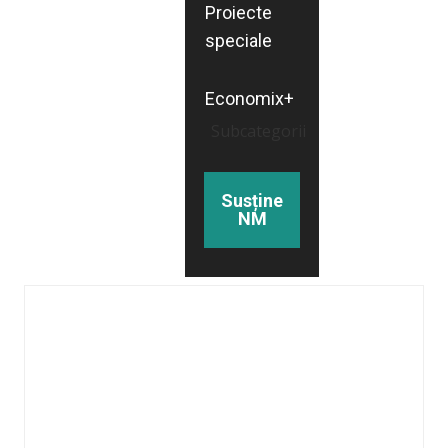
Proiecte
speciale
Economix+
Subcategorii
Susține
NM