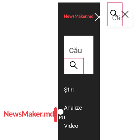
Știri
Analize
ROMÂNĂ
RU
Video