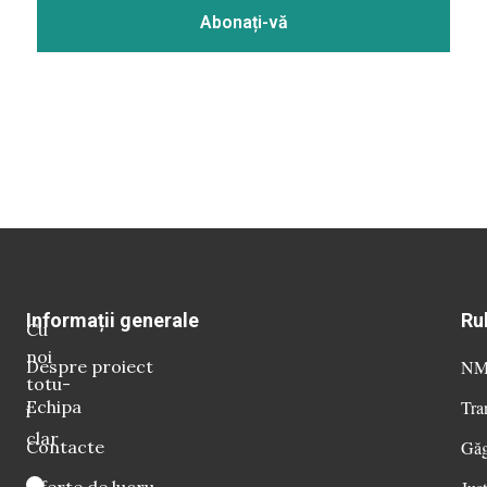
Informații generale
Ru
Cu
noi
Despre proiect
NM 
totu-
Echipa
Tra
i
clar
Contacte
Găg