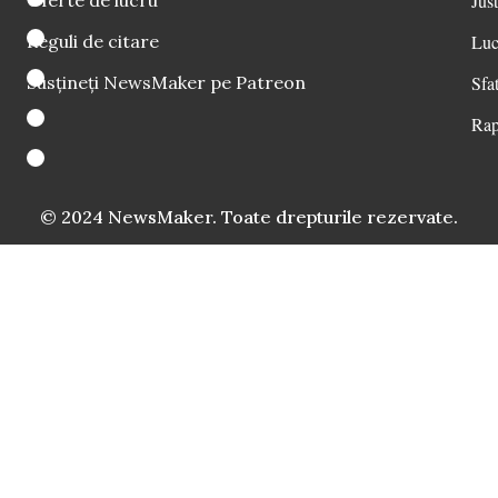
Oferte de lucru
Just
Reguli de citare
Luc
Susțineți NewsMaker pe Patreon
Sfat
Rap
© 2024 NewsMaker. Toate drepturile rezervate.