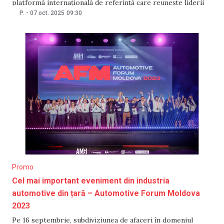
platformă internațională de referință care reunește liderii
industriei serviciilor auto. La forum au participat 32 de
P.
-
07 oct. 2025
09:30
parteneri internaționali din 10 țări, peste 58 de branduri
aftermarket și mai mult de 1 800
Promo
Cel mai important eveniment din industria
automotive din țară – Automotive Forum Moldova
2023
Pe 16 septembrie, subdiviziunea de afaceri în domeniul