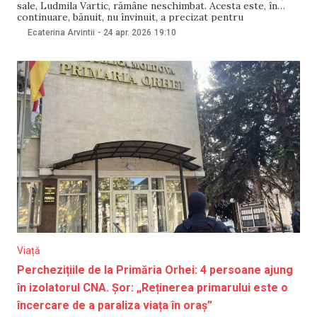
sale, Ludmila Vartic, rămâne neschimbat. Acesta este, în
continuare, bănuit, nu învinuit, a precizat pentru
NewsMaker purtătoarea de cuvânt a Procuraturii Generale,
Ecaterina Arvintii
-
24 apr. 2026
19:10
Violina Moraru. Precizările vin după declarațiile făcute pe 22
aprilie de șeful Inspectoratului General al Poliției, Viorel
Cernăuțeanu. Întrebat,
Viață
Perchezițiile de la Primăria Orhei: 4 persoane ajung
în izolatorul CNA. Șor: „Reținerea primarului este o
încercare de a paraliza viața în oraș”