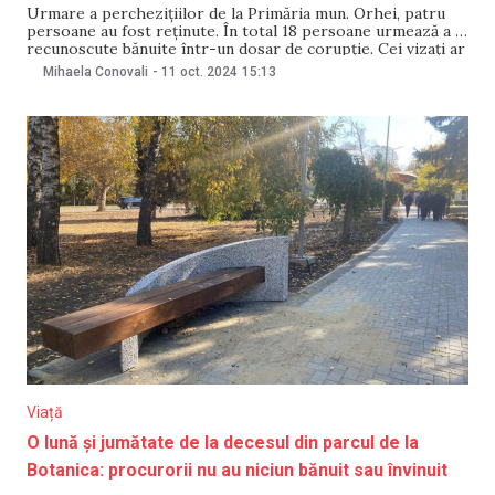
Urmare a perchezițiilor de la Primăria mun. Orhei, patru
persoane au fost reținute. În total 18 persoane urmează a fi
recunoscute bănuite într-un dosar de corupție. Cei vizați ar
fi primit sistematic bani de la diferite persoane printre care
Mihaela Conovali
-
11 oct. 2024
15:13
persoane publice, cu funcție de demnitate publică, precum și
de la
Viață
O lună și jumătate de la decesul din parcul de la
Botanica: procurorii nu au niciun bănuit sau învinuit