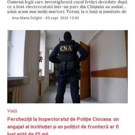
Oamenii legii care investighează cazul fetiței decedate după
ce a fost electrocutată într-un parc din Chișinău au audiat
până acum mai mulți martori. Totuși, la o lună și jumătate de
la producerea tragediei, nici o persoană nu are statut de
Ana-Maria Dolghii
-
03 sept. 2024
13:00
bănuit sau învinuit în cadrul urmăririi penale deschise.
Precizările au
Viață
Percheziții la Inspectoratul de Poliție Ciocana: un
angajat al instituției și un polițist de frontieră ar fi
luat mită de €5 mii