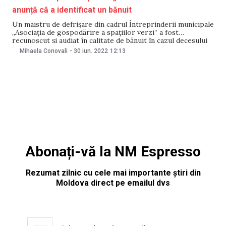
anunță că a identificat un bănuit
Un maistru de defrișare din cadrul Întreprinderii municipale
„Asociația de gospodărire a spațiilor verzi” a fost
recunoscut și audiat în calitate de bănuit în cazul decesului
fetiței de un an, în Parcul „Alunelul” din capitală. Cu o
Mihaela Conovali
-
30 iun. 2022
12:13
declarație în acest sens a venit pe 30 iunie, Procuratura
Generală. Se mai
Abonați-vă la NM Espresso
Rezumat zilnic cu cele mai importante știri din
Moldova direct pe emailul dvs