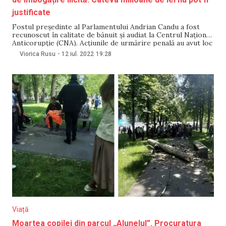
justificate
Fostul președinte al Parlamentului Andrian Candu a fost
recunoscut în calitate de bănuit și audiat la Centrul Național
Anticorupție (CNA). Acțiunile de urmărire penală au avut loc
în această dimineață, iar temei pentru inițierea procesului
Viorica Rusu
-
12 iul. 2022
19:28
penal a servit sesizarea Autorității Naționale de Integritate
(ANI), care a efectuat controlul averii și
Viață
Moartea copilei din parcul „Alunelul”. Procuratura