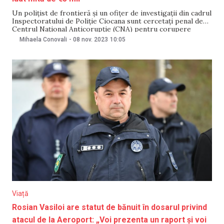
Un polițist de frontieră și un ofițer de investigații din cadrul
Inspectoratului de Poliție Ciocana sunt cercetați penal de
Centrul Național Anticorupție (CNA) pentru corupere
pasivă și trafic de influență. Cei doi ar fi pretins și primit,
Mihaela Conovali
-
08 nov. 2023
10:05
prin intermediari, mijloace bănești în mărime de 5 000 de
euro. Reprezentanții CNA
Viață
Rosian Vasiloi are statut de bănuit în dosarul privind
atacul de la Aeroport: „Voi prezenta un raport și voi