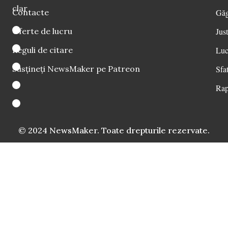
clar
Contacte
Găg
Oferte de lucru
Just
Reguli de citare
Luc
Susțineți NewsMaker pe Patreon
Sfat
Rap
© 2024 NewsMaker. Toate drepturile rezervate.