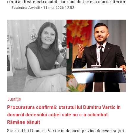
copii au fost electrocutați, iar unul dintre ei a murit ulterior
la spital, procurorii anunță că în dosar au fost audiați peste
Ecaterina Arvintii
-
11 mai 2026
12:52
20 de martori. Două persoane au fost recunoscute în
calitate de
Justiție
Procuratura confirmă: statutul lui Dumitru Vartic în
dosarul decesului soției sale nu s-a schimbat.
Rămâne bănuit
Statutul lui Dumitru Vartic în dosarul privind decesul soției