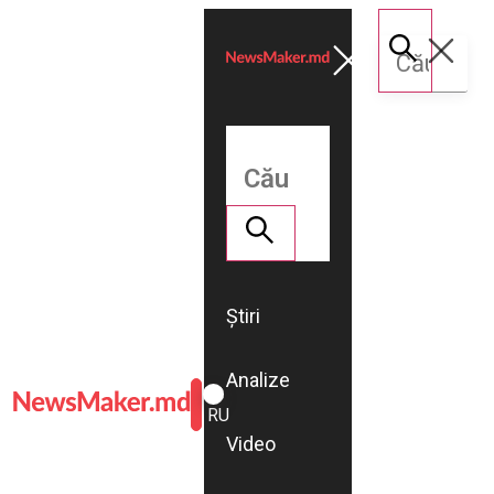
Știri
Analize
ROMÂNĂ
RU
Video