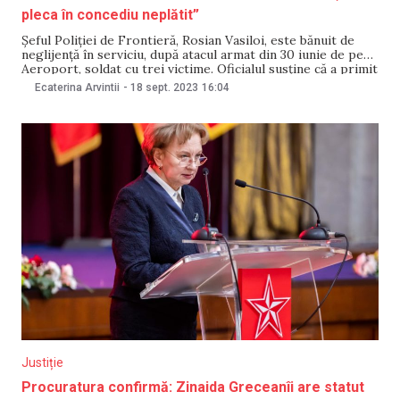
pleca în concediu neplătit”
Șeful Poliției de Frontieră, Rosian Vasiloi, este bănuit de
neglijență în serviciu, după atacul armat din 30 iunie de pe
Aeroport, soldat cu trei victime. Oficialul susține că a primit
ordonanța emisă de Procuratura Generală pe 15 septembrie
Ecaterina Arvintii
-
18 sept. 2023
16:04
astăzi, 18 septembrie. Într-o postare pe Facebook, Vasiloi a
anunțat că va
Justiție
Procuratura confirmă: Zinaida Greceanîi are statut