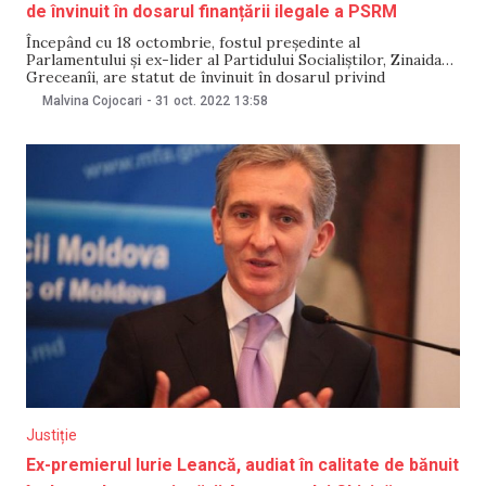
de învinuit în dosarul finanțării ilegale a PSRM
Începând cu 18 octombrie, fostul președinte al
Parlamentului și ex-lider al Partidului Socialiștilor, Zinaida
Greceanîi, are statut de învinuit în dosarul privind
finanțarea ilicită a PSRM. Informația a fost confirmată
Malvina Cojocari
-
31 oct. 2022
13:58
pentru NM de către procurorul pe caz, Petru Iarmaliuc.
„Doamna Greceanîi are calitate de învinuit pe dosarul în
care a
Justiție
Ex-premierul Iurie Leancă, audiat în calitate de bănuit