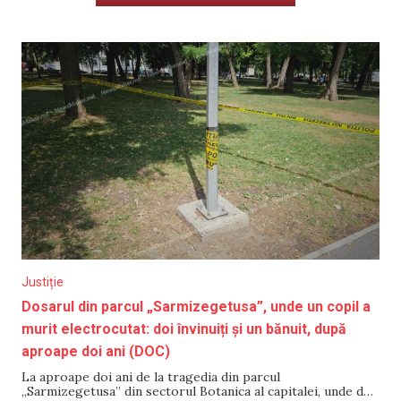
Justiție
Dosarul din parcul „Sarmizegetusa”, unde un copil a
murit electrocutat: doi învinuiți și un bănuit, după
aproape doi ani (DOC)
La aproape doi ani de la tragedia din parcul
„Sarmizegetusa” din sectorul Botanica al capitalei, unde doi