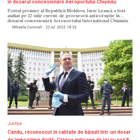
în dosarul concesionării Aeroportului Chișinău
Fostul premier al Republicii Moldova, Iurie Leancă a fost
audiat pe 22 iulie curent, de procurorii anticorupție în
dosarul concesionării Aeroportului Internațional Chișinău.
Ex-premierul are statut de bănuit. Informația a fost
Mihaela Conovali
-
22 iul. 2022
18:33
confirmată pentru TV8 de purtătoarea de cuvânt a PG,
Mariana Cherpec. Potrivit mold-street, oficial, decizia de
concesionare a aeroportului
Justiție
Candu, recunoscut în calitate de bănuit într-un dosar
de îmbogățire ilicită: Câteva milioane de lei nu pot fi