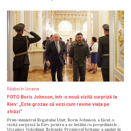
multe precipitații au căzut în Cehia. Aici, în unele zone s-a
Război în Ucraina
FOTO Boris Johnson, într-o nouă vizită surpriză la
Kiev: „Este grozav să vezi cum revine viața pe
străzi”
Prim-ministrul Regatului Unit, Boris Johnson, a făcut o
vizită surpriză la Kiev pentru a se întâlni cu președintele
Ucrainei, Volodimir Zelenski. Premierul britanic a anulat în