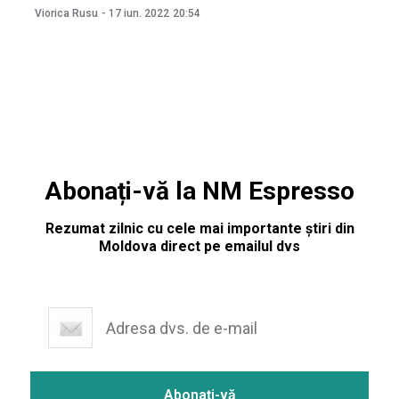
ultimul moment o vizită planificată la un summit de la
Viorica Rusu
-
17 iun. 2022
20:54
Doncaster, unde urma să țină un discurs în fața
parlamentarilor conservatori și a consilierilor
Abonați-vă la NM Espresso
Rezumat zilnic cu cele mai importante știri din
Moldova direct pe emailul dvs