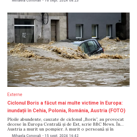
Mihaela Conovali
-
16 sept. 2024
08:23
ploi abundente, valabil în mai multe zone din Austria.
Precipitațiile semnificative, a menționat Chișinăul, ar putea
duce la
Externe
Ciclonul Boris a făcut mai multe victime în Europa:
inundații în Cehia, Polonia, România, Austria (FOTO)
Ploile abundente, cauzate de ciclonul „Boris”, au provocat
decese în Europa Centrală și de Est, scrie BBC News. În
Austria a murit un pompier. A murit o persoană și în
Polonia. În România, cinci persoane au decedat. Cele mai
Mihaela Conovali
-
15 sept. 2024
16:42