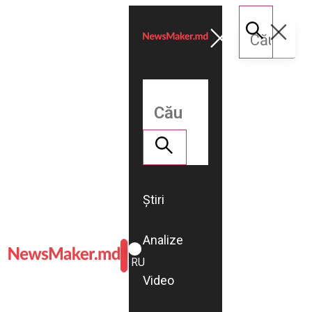
Știri
Analize
ROMÂNĂ
RU
Video