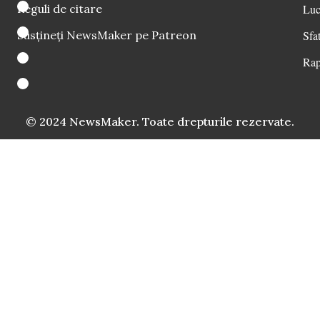
Reguli de citare
Luc
Susțineți NewsMaker pe Patreon
Sfat
Rap
© 2024 NewsMaker. Toate drepturile rezervate.