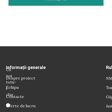
Informații generale
Ru
Cu
noi
Despre proiect
NM 
totu-
Echipa
Tra
i
clar
Contacte
Găg
Oferte de lucru
Just