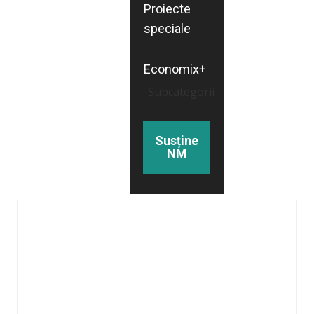
Proiecte
speciale
Economix+
Subcategorii
Susține
NM