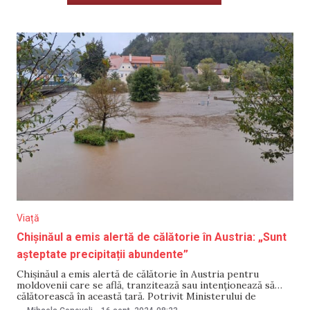
Viață
Chișinăul a emis alertă de călătorie în Austria: „Sunt
așteptate precipitații abundente”
Chișinăul a emis alertă de călătorie în Austria pentru
moldovenii care se află, tranzitează sau intenționează să
călătorească în această țară. Potrivit Ministerului de
Externe, autoritățile austriece au emis cod portocaliu de