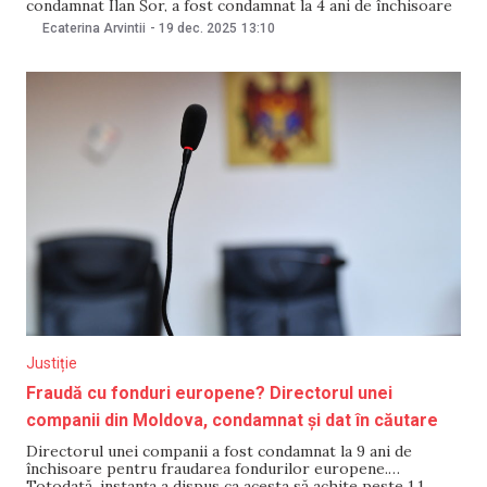
condamnat Ilan Șor, a fost condamnat la 4 ani de închisoare
pentru finanțarea ilegală a formațiunii politice. Sentința a
Ecaterina Arvintii
-
19 dec. 2025
13:10
fost pronunțată pe 19 decembrie de Judecătoria Chișinău,
sediul Buiucani. Acesta urmează să își
Justiție
Fraudă cu fonduri europene? Directorul unei
companii din Moldova, condamnat și dat în căutare
Directorul unei companii a fost condamnat la 9 ani de
închisoare pentru fraudarea fondurilor europene.
Totodată, instanța a dispus ca acesta să achite peste 1,1