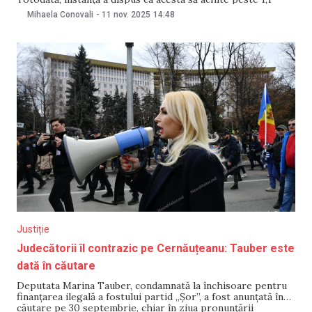
milioane de lei. În contextul sentinței, care nu este
Mihaela Conovali
-
11 nov. 2025
14:48
definitivă, persoana a fost anunțată în căutare. Informația a
fost comunicată de Procuratura Anticorupție. Sentința a
Justiție
Judecătorii îl contrazic pe Cernăuțeanu: Tauber este
dată în căutare
Deputata Marina Tauber, condamnată la închisoare pentru
finanțarea ilegală a fostului partid „Șor”, a fost anunțată în
căutare pe 30 septembrie, chiar în ziua pronunțării