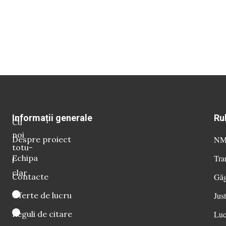
Informații generale
Ru
Cu
noi
Despre proiect
NM 
totu-
Echipa
Tra
i
clar
Contacte
Găg
Oferte de lucru
Just
Reguli de citare
Luc