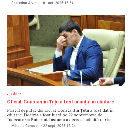
Sentința a fost pronunțată pe 1 octombrie, pentru
Ecaterina Arvintii
-
01 oct. 2025
15:54
complicitatea la acceptarea finanțării ilegale a formațiunii
politice, declarată între timp neconstituțională. Potrivit
Justiție
Oficial: Constantin Țuțu a fost anunțat în căutare
Fostul deputat democrat Constantin Țuțu a fost dat în
căutare. Decizia a fost luată pe 22 septembrie de
Judecătoria Buiucani. Instanța a decis să admită parțial
demersul procurorului din cadrul Procuraturii Anticorupție,
Mihaela Conovali
-
22 sept. 2025
13:24
care a cerut ca Țuțu să fie dat în căutare și să i se aplice