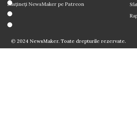
Susțineți NewsMaker pe Patreon
Sfat
Rap
© 2024 NewsMaker. Toate drepturile rezervate.