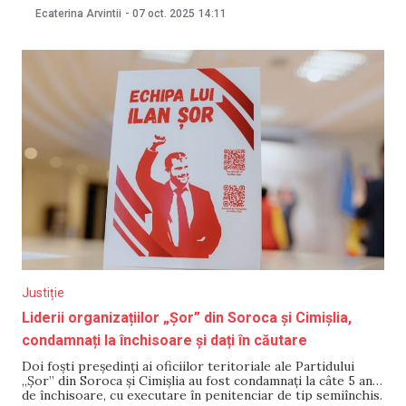
sentinței. Precizarea a fost făcută de Judecătoria Chișinău,
Ecaterina Arvintii
-
07 oct. 2025
14:11
după ce șeful Inspectoratului General al Poliției, Viorel
Cernăuțeanu, a declarat într-o emisiune TV, la câteva zile
Justiție
Liderii organizațiilor „Șor” din Soroca și Cimișlia,
condamnați la închisoare și dați în căutare
Doi foști președinți ai oficiilor teritoriale ale Partidului
„Șor” din Soroca și Cimișlia au fost condamnați la câte 5 ani
de închisoare, cu executare în penitenciar de tip semiînchis.