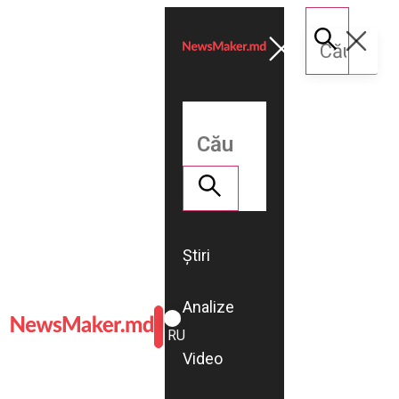
Știri
Analize
ROMÂNĂ
RU
Video