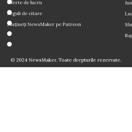
Oferte de lucru
Just
Reguli de citare
Luc
Susțineți NewsMaker pe Patreon
Sfat
Rap
© 2024 NewsMaker. Toate drepturile rezervate.