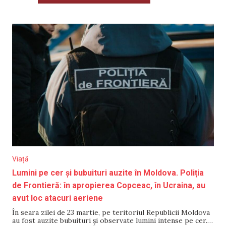
Viață
Lumini pe cer și bubuituri auzite în Moldova. Poliția
de Frontieră: în apropierea Copceac, în Ucraina, au
avut loc atacuri aeriene
În seara zilei de 23 martie, pe teritoriul Republicii Moldova
au fost auzite bubuituri și observate lumini intense pe cer.