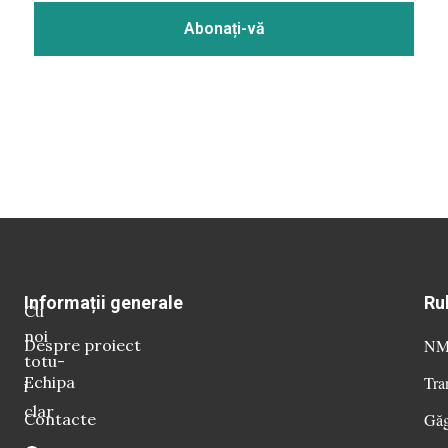
Informații generale
Ru
Cu
noi
Despre proiect
NM 
totu-
Echipa
Tra
i
clar
Contacte
Găg