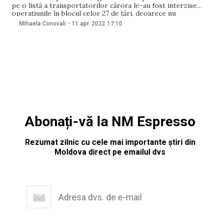
pe o listă a transportatorilor cărora le-au fost interzise
operațiunile în blocul celor 27 de țări, deoarece nu
îndeplinesc standardele internaționale de siguranță.
Mihaela Conovali
-
11 apr. 2022
17:10
„Agenția Federală de Transport Aerian din Rusia a permis
companiilor aeriene ruse să opereze sute de aeronave
deținute
Abonați-vă la NM Espresso
Rezumat zilnic cu cele mai importante știri din
Moldova direct pe emailul dvs