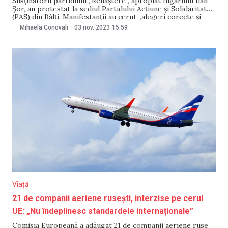
Susținătorii partidului „Renaștere”, apropiat fugarului Ilan
Șor, au protestat la sediul Partidului Acțiune și Solidaritate
(PAS) din Bălți. Manifestanții au cerut „alegeri corecte și
eliberarea deținutului politic Alexandr Nesterovschi”.
Mihaela Conovali
-
03 nov. 2023
15:59
Pentru NewsMaker, reprezentanții PAS au spus că fac o
campanie electorală corectă și au îndemnat „și celelalte
partide să facă la
Viață
21 de companii aeriene rusești, interzise pe cerul
UE: „Nu îndeplinesc standardele internaționale”
Comisia Europeană a adăugat 21 de companii aeriene ruse