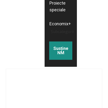
Proiecte
speciale
Economix+
Subcategorii
Susține
NM