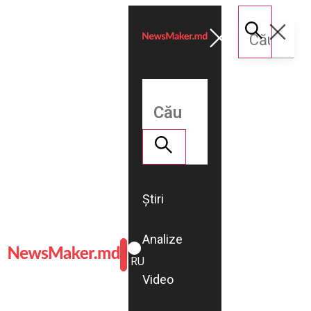
Știri
Analize
ROMÂNĂ
RU
Video