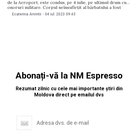
de la Aeroport, este condus, pe 4 iulie, pe ultimul drum cu
onoruri militare. Corpul neînsuflețit al bărbatului a fost
adus la sediul Inspectoratului General al Poliției de
Ecaterina Arvintii
-
04 iul. 2023
09:43
Frontieră din Chișinău, unde colegii lui Serghei Muntean au
putut să-și ia rămas
Abonați-vă la NM Espresso
Rezumat zilnic cu cele mai importante știri din
Moldova direct pe emailul dvs