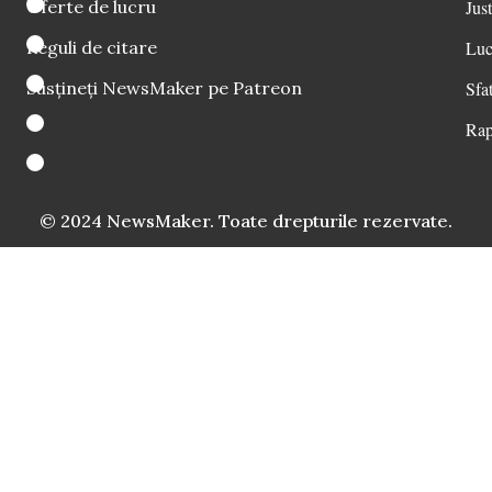
Oferte de lucru
Just
Reguli de citare
Luc
Susțineți NewsMaker pe Patreon
Sfat
Rap
© 2024 NewsMaker. Toate drepturile rezervate.