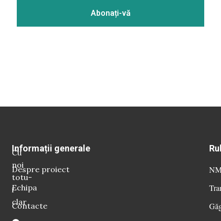
Informații generale
Ru
Cu
noi
Despre proiect
NM 
totu-
Echipa
Tra
i
clar
Contacte
Găg