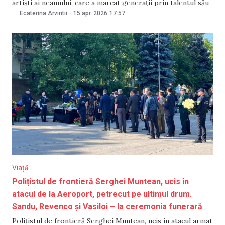
artiști ai neamului, care a marcat generații prin talentul său
și a rămas în memoria publică drept „regele umorului”.
Ecaterina Arvintii
-
15 apr. 2026
17:57
Artist al Poporului, laureat al Premiului Național și cavaler
al Ordinului Republicii,
Viață
Polițistul de frontieră Serghei Muntean, ucis în
atacul de la Aeroport, petrecut pe ultimul drum.
Sandu, Revenco și Vasiloi – la ceremonia funerară
Polițistul de frontieră Serghei Muntean, ucis în atacul armat