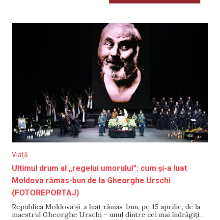
Viață
Ultimul drum al „regelui umorului”: cum și-a luat
Moldova rămas-bun de la Gheorghe Urschi
(FOTOREPORTAJ)
Republica Moldova și-a luat rămas-bun, pe 15 aprilie, de la
maestrul Gheorghe Urschi – unul dintre cei mai îndrăgiți