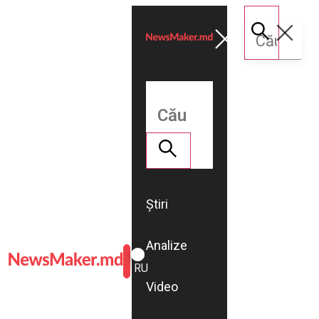
Știri
Analize
ROMÂNĂ
RU
Video