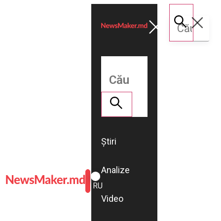
Știri
Analize
ROMÂNĂ
RU
Video