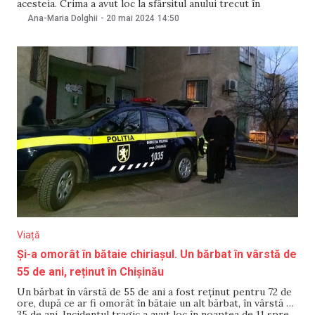
acesteia. Crima a avut loc la sfârșitul anului trecut în
apartamentul victimelor, unde individul locuia în chirie. Pe
Ana-Maria Dolghii
-
20 mai 2024
14:50
17 mai, acesta fost condamnat la 19 ani și 6 luni
Viață
Și-a omorât în bătaie chiriașul. Un bărbat în vârstă de
55 de ani, reținut în Chișinău
Un bărbat în vârstă de 55 de ani a fost reținut pentru 72 de
ore, după ce ar fi omorât în bătaie un alt bărbat, în vârstă de
35 de ani. Incidentul tragic a avut loc în noaptea de 11 spre