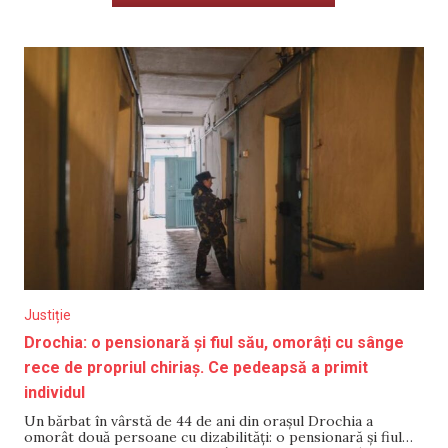
Justiție
Drochia: o pensionară și fiul său, omorâți cu sânge
rece de propriul chiriaș. Ce pedeapsă a primit
individul
Un bărbat în vârstă de 44 de ani din orașul Drochia a
omorât două persoane cu dizabilități: o pensionară și fiul