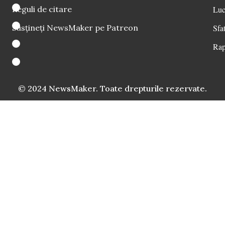
Reguli de citare
Luc
Susțineți NewsMaker pe Patreon
Sfat
Rap
© 2024 NewsMaker. Toate drepturile rezervate.