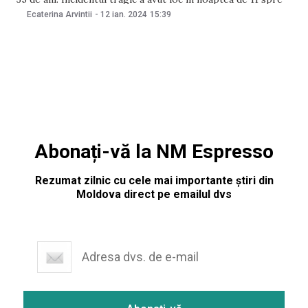
12 ianuarie, în scara unui bloc din sectorul Rîșcani
Ecaterina Arvintii
-
12 ian. 2024
15:39
Abonați-vă la NM Espresso
Rezumat zilnic cu cele mai importante știri din
Moldova direct pe emailul dvs