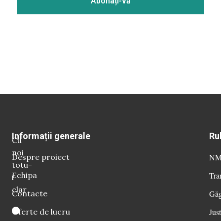
Informații generale
Ru
Cu
noi
Despre proiect
NM 
totu-
Echipa
Tra
i
clar
Contacte
Găg
Oferte de lucru
Just