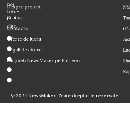
noi
Despre proiect
NM 
totu-
Echipa
Tra
i
clar
Contacte
Găg
Oferte de lucru
Just
Reguli de citare
Luc
Susțineți NewsMaker pe Patreon
Sfat
Rap
© 2024 NewsMaker. Toate drepturile rezervate.