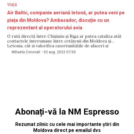
Viață
Air Baltic, companie aeriană letonă, ar putea veni pe
piața din Moldova? Ambasador, discuție cu un
reprezentant al operatorului avia
O rută directă între Chișinău și Riga ar putea cataliza atât
contactele interumane între cetățenii din Moldova și
Letonia, cât și valorifica oportunitățile de afaceri și
turistice. Declarația a fost făcut de reprezentanții
Mihaela Conovali
-
02 aug. 2023
07:50
Ambasadei Republicii Moldova în Letonia. Se menționează că
avantajele lansării rutei directe între Chișinău și Riga au
Abonați-vă la NM Espresso
Rezumat zilnic cu cele mai importante știri din
Moldova direct pe emailul dvs