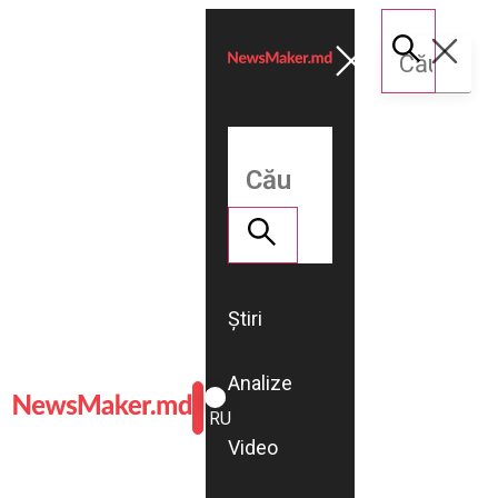
Știri
Analize
ROMÂNĂ
RU
Video