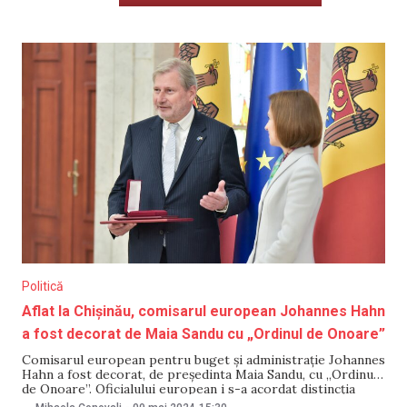
Politică
Aflat la Chișinău, comisarul european Johannes Hahn
a fost decorat de Maia Sandu cu „Ordinul de Onoare”
Comisarul european pentru buget și administrație Johannes
Hahn a fost decorat, de președinta Maia Sandu, cu „Ordinul
de Onoare”. Oficialului european i s-a acordat distincția
pentru susținerea parcursului european și promovarea