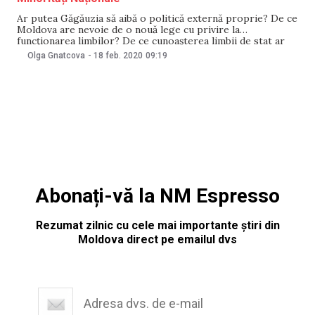
Ar putea Găgăuzia să aibă o politică externă proprie? De ce
Moldova are nevoie de o nouă lege cu privire la
funcționarea limbilor? De ce cunoașterea limbii de stat ar
trebui să fie obligatorie pentru toți? De ce cursul de istorie
Olga Gnatcova
-
18 feb. 2020
09:19
în școlile din Moldova ar trebui să se numească
Abonați-vă la NM Espresso
Rezumat zilnic cu cele mai importante știri din
Moldova direct pe emailul dvs