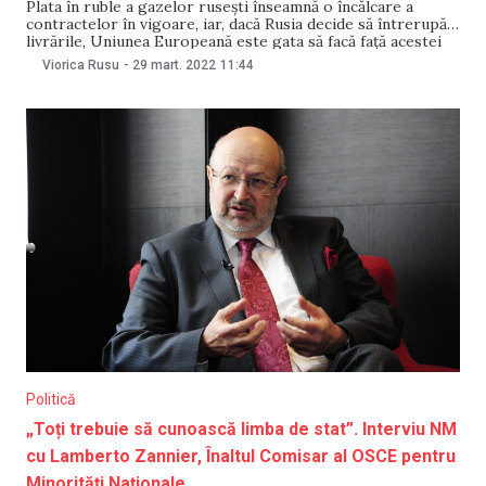
Plata în ruble a gazelor ruseşti înseamnă o încălcare a
contractelor în vigoare, iar, dacă Rusia decide să întrerupă
livrările, Uniunea Europeană este gata să facă faţă acestei
decizii, a afirmat, marţi, comisarul european pentru afaceri
Viorica Rusu
-
29 mart. 2022
11:44
economice, Paolo Gentiloni, prezent la Bucureşti, scrie
digi24. „În al doilea rând: suntem gata
Politică
„Toți trebuie să cunoască limba de stat”. Interviu NM
cu Lamberto Zannier, Înaltul Comisar al OSCE pentru
Minorități Naționale