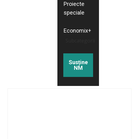
Proiecte
speciale
Economix+
Subcategorii
Susține
NM