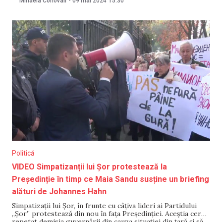
Mihaela Conovali
-
09 mai 2024
15:30
intereselor Republicii Moldova. Precizările au fost făcute
de reprezentanții Delegației Uniunii Europene în Republica
Moldova. Delegația a menționat pe
Politică
VIDEO Simpatizanții lui Șor protestează la
Președinție în timp ce Maia Sandu susține un briefing
alături de Johannes Hahn
Simpatizații lui Șor, în frunte cu câțiva lideri ai Partidului
„Șor” protestează din nou în fața Președinției. Aceștia cer
repetat demisia guvernării din cauza situației din țară și să