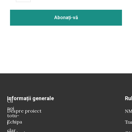
Informații generale
Ru
Cu
noi
Despre proiect
NM 
totu-
Echipa
Tra
i
clar