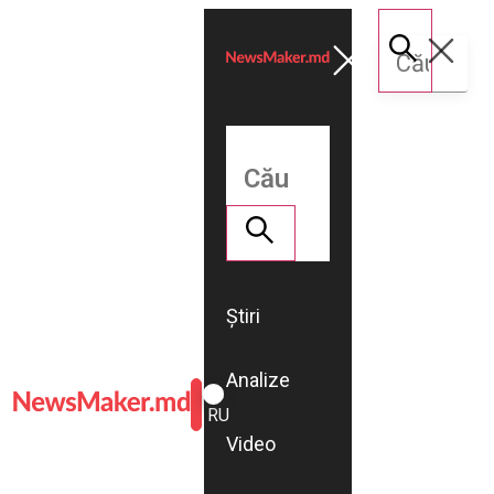
Știri
Analize
ROMÂNĂ
RU
Video