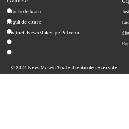
Contacte
Găg
Oferte de lucru
Just
Reguli de citare
Luc
Susțineți NewsMaker pe Patreon
Sfat
Rap
© 2024 NewsMaker. Toate drepturile rezervate.