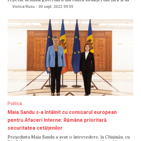
să dea voie să conducă țara „celor care le pot oferi
Viorica Rusu
-
30 sept. 2022
09:55
oamenilor o viață mai bună”, a spus deputata „Șor” Reaghina
Politică
Maia Sandu s-a întâlnit cu comisarul european
pentru Afaceri Interne: Rămâne prioritară
securitatea cetățenilor
Președinta Maia Sandu a avut o întrevedere, la Chișinău, cu