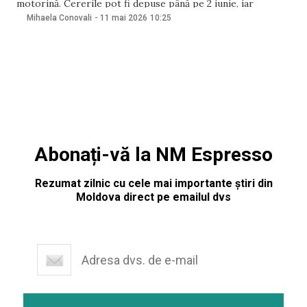
motorină. Cererile pot fi depuse până pe 2 iunie, iar
ajutorul acordat unui beneficiar nu va depăși 200 de mii de
Mihaela Conovali
-
11 mai 2026
10:25
lei. Menționăm că, în acest sens, au fost alocate 110 milioane
de
Abonați-vă la NM Espresso
Rezumat zilnic cu cele mai importante știri din
Moldova direct pe emailul dvs