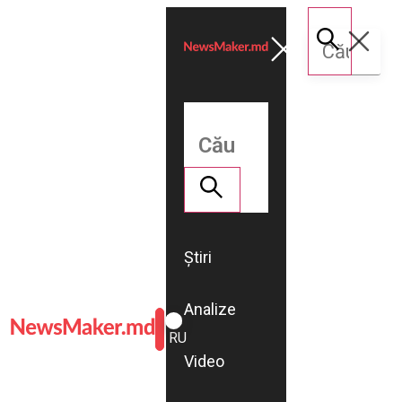
Știri
Analize
ROMÂNĂ
RU
Video