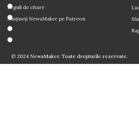
Reguli de citare
Luc
Susțineți NewsMaker pe Patreon
Sfat
Rap
© 2024 NewsMaker. Toate drepturile rezervate.