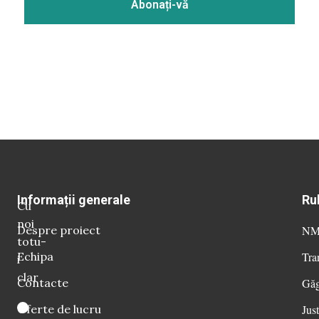
Informații generale
Ru
Cu
noi
Despre proiect
NM 
totu-
Echipa
Tra
i
clar
Contacte
Găg
Oferte de lucru
Just