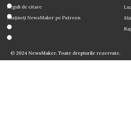
Reguli de citare
Luc
Susțineți NewsMaker pe Patreon
Sfat
Rap
© 2024 NewsMaker. Toate drepturile rezervate.