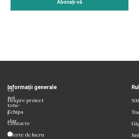
Informații generale
Ru
Cu
noi
Despre proiect
NM 
totu-
Echipa
Tra
i
clar
Contacte
Găg
Oferte de lucru
Just