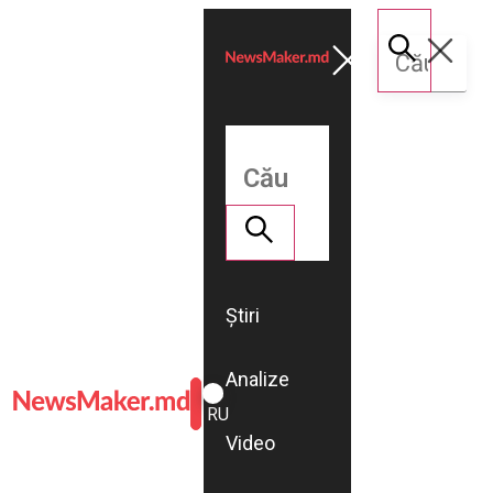
Știri
Analize
ROMÂNĂ
RU
Video