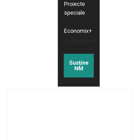
Proiecte
speciale
Economix+
Subcategorii
Susține
NM