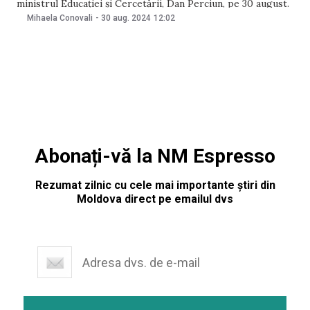
ministrul Educației și Cercetării, Dan Perciun, pe 30 august.
Potrivit oficialului, examenul va fi susținut la calculator.
Mihaela Conovali
-
30 aug. 2024
12:02
Ulterior, absolvenții vor obține un certificat în acest sens.
Examenul ar urma
Abonați-vă la NM Espresso
Rezumat zilnic cu cele mai importante știri din
Moldova direct pe emailul dvs