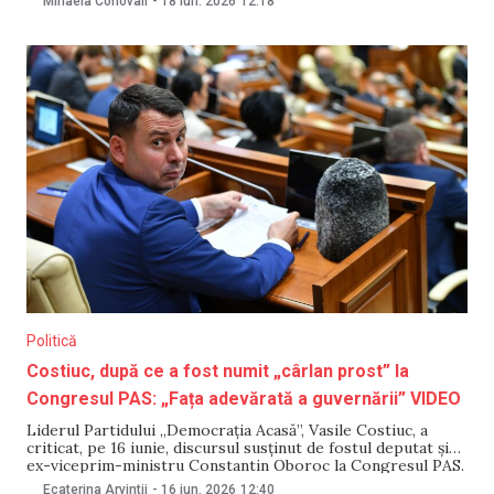
Mihaela Conovali
-
18 iun. 2026
12:18
lui Grosu, PAS a avut discuții pe interior și îi pare rău de
această situație. „Nu-i metoda
Politică
Costiuc, după ce a fost numit „cârlan prost” la
Congresul PAS: „Fața adevărată a guvernării” VIDEO
Liderul Partidului „Democrația Acasă”, Vasile Costiuc, a
criticat, pe 16 iunie, discursul susținut de fostul deputat și
ex-viceprim-ministru Constantin Oboroc la Congresul PAS.
Acesta acuză formațiunea de guvernare că ar fi tolerat un
Ecaterina Arvintii
-
16 iun. 2026
12:40