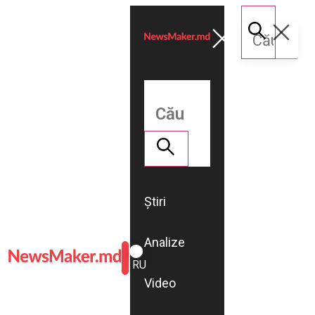
Știri
Analize
ROMÂNĂ
RU
Video