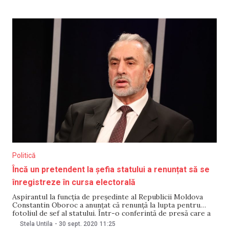
limbaj pe care îl consideră ofensator la adresa opoziției.
Într-un videoclip publicat pe rețelele sociale, Costiuc s-a
Politică
Încă un pretendent la șefia statului a renunțat să se
înregistreze în cursa electorală
Aspirantul la funcția de președinte al Republicii Moldova
Constantin Oboroc a anunțat că renunță la lupta pentru
fotoliul de șef al statului. Într-o conferință de presă care a
avut loc pe 30 septembrie, acesta a recunoscut că nu a
Stela Untila
-
30 sept. 2020
11:25