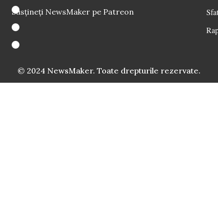
Susțineți NewsMaker pe Patreon
Sfat
Rap
© 2024 NewsMaker. Toate drepturile rezervate.