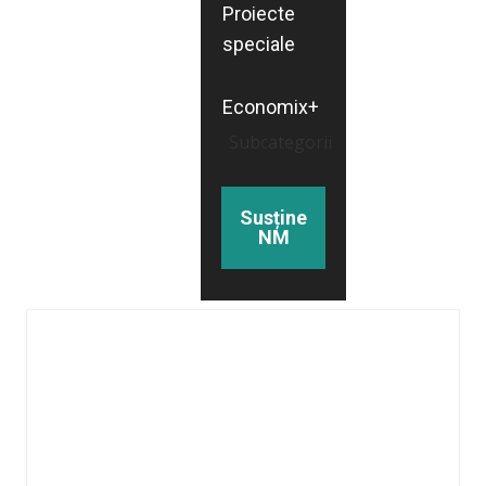
Proiecte
speciale
Economix+
Subcategorii
Susține
NM