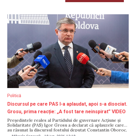
Politică
Discursul pe care PAS l-a aplaudat, apoi s-a disociat.
Grosu, prima reacție: „A fost tare neinspirat” VIDEO
Președintele reales al Partidului de guvernare Acțiune și
Solidaritate (PAS) Igor Grosu a declarat că aplauzele care
au răsunat la discursul fostului deputat Constantin Oboroc,
de la Congresul formațiunii, au fost „neinspirate”. Potrivit