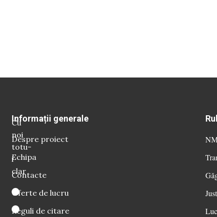
Informații generale
Ru
Cu
noi
Despre proiect
NM 
totu-
Echipa
Tra
i
clar
Contacte
Găg
Oferte de lucru
Just
Reguli de citare
Luc