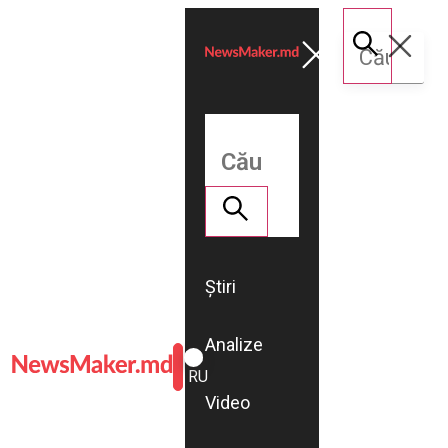
Știri
Analize
ROMÂNĂ
RU
Video