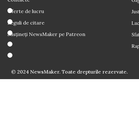
Oferte de lucru
Just
Reguli de citare
Luc
Susțineți NewsMaker pe Patreon
Sfat
Rap
© 2024 NewsMaker. Toate drepturile rezervate.