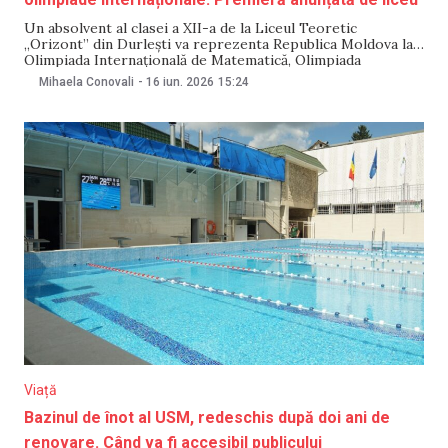
Un absolvent al clasei a XII-a de la Liceul Teoretic
„Orizont” din Durlești va reprezenta Republica Moldova la
Olimpiada Internațională de Matematică, Olimpiada
Internațională de Informatică și Olimpiada Internațională de
Mihaela Conovali
-
16 iun. 2026
15:24
Inteligență Artificială. Anunțul a fost făcut de reprezentanții
instituției de învățământ, care au menționat că este pentru
prima dată când
Viață
Bazinul de înot al USM, redeschis după doi ani de
renovare. Când va fi accesibil publicului