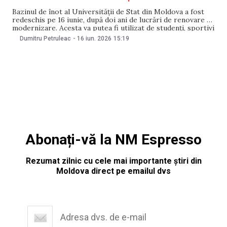
Bazinul de înot al Universității de Stat din Moldova a fost
redeschis pe 16 iunie, după doi ani de lucrări de renovare și
modernizare. Acesta va putea fi utilizat de studenți, sportivi
și de publicul larg începând cu 25 iunie. Investiția totală în
Dumitru Petruleac
-
16 iun. 2026
15:19
renovare s-a ridicat la aproximativ 18 milioane
Abonați-vă la NM Espresso
Rezumat zilnic cu cele mai importante știri din
Moldova direct pe emailul dvs