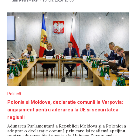
Știri NewsMaker
-
16 iun. 2026
20:00
organizate fără ingerințe externe— Curtea de Apel a
menținut sentința fostului primar
Politică
Polonia și Moldova, declarație comună la Varșovia:
angajament pentru aderarea la UE și securitatea
regiunii
Adunarea Parlamentară a Republicii Moldova și a Poloniei a
adoptat o declarație comună prin care își reafirmă sprijinul
pentru aderarea țării noastre la Uniunea Europeană și