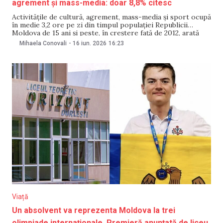
agrement și mass-media: doar 8,8% citesc
Activitățile de cultură, agrement, mass-media și sport ocupă
în medie 3,2 ore pe zi din timpul populației Republicii
Moldova de 15 ani și peste, în creștere față de 2012, arată
datele Biroului Național de Statistică (BNS) pentru anul
Mihaela Conovali
-
16 iun. 2026
16:23
2025. În cadrul acestor activități, cititul a fost practicat de
8,8% din
Viață
Un absolvent va reprezenta Moldova la trei
olimpiade internaționale. Premieră anunțată de liceu