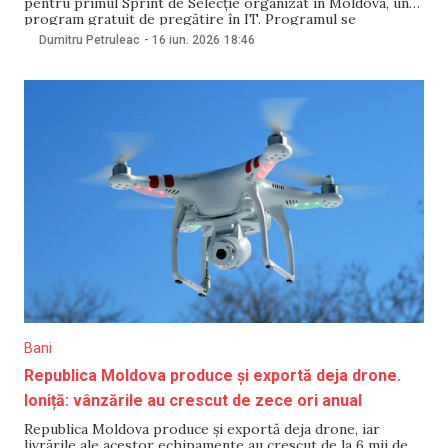
pentru primul Sprint de Selecție organizat în Moldova, un
program gratuit de pregătire în IT. Programul se
adresează oricui își dorește o carieră în domeniul
Dumitru Petruleac
-
16 iun. 2026
18:46
tehnologiei, fie tineri la început de drum, fie adulți care vor
să-și schimbe meseria, fără să fie nevoie de
Bani
Republica Moldova produce și exportă deja drone.
Ioniță: vânzările au crescut de zece ori anual
Republica Moldova produce și exportă deja drone, iar
livrările ale acestor echipamente au crescut de la 6 mii de