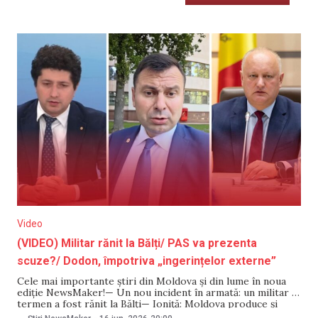
Video
(VIDEO) Militar rănit la Bălți/ PAS va prezenta
scuze?/ Dodon, împotriva „ingerințelor externe”
Cele mai importante știri din Moldova și din lume în noua
ediție NewsMaker!— Un nou incident în armată: un militar în
termen a fost rănit la Bălți— Ioniță: Moldova produce și
exportă drone— Dodon: alegerile în Găgăuzia trebuie