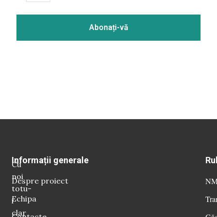
Informații generale
Ru
Cu
noi
Despre proiect
NM 
totu-
Echipa
Tra
i
clar
Contacte
Găg