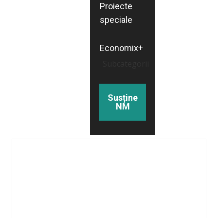
Proiecte
speciale
Economix+
Subcategorii
Susține
NM