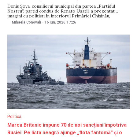
Denis Șova, consilierul municipal din partea „Partidul
Nostru”, partid condus de Renato Usatîi, a prezentat
imagini cu polițiști în interiorul Primăriei Chișinău,
menționând că aceștia ar fi avut scopul de a stabili dacă
Mihaela Conovali
-
16 iun. 2026
17:26
ședința CMC a avut loc și la ce oră a început și s-a încheiat.
Acesta a afirmat
Politică
Marea Britanie impune 70 de noi sancțiuni împotriva
Rusiei. Pe lista neagră ajunge „flota fantomă” și o