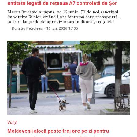
entitate legată de rețeaua A7 controlată de Șor
Marea Britanie a impus, pe 16 iunie, 70 de noi sancțiuni
împotriva Rusiei, vizând flota fantomă care transportă
petrol, lanțurile de aprovizionare militară și rețelele
financiare folosite pentru ocolirea restricțiilor occidentale.
Dumitru Petruleac
-
16 iun. 2026
17:05
Anunțul, făcut în cadrul Summitului G7 de la Évian-les-Bains,
vine după recentele atacuri rusești asupra Ucrainei. Printre
entitățile sancționate
Viață
Moldovenii alocă peste trei ore pe zi pentru