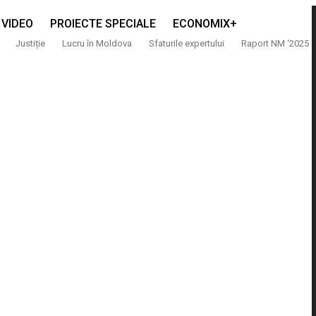
VIDEO
PROIECTE SPECIALE
ECONOMIX+
Justiție
Lucru în Moldova
Sfaturile expertului
Raport NM ‘2025