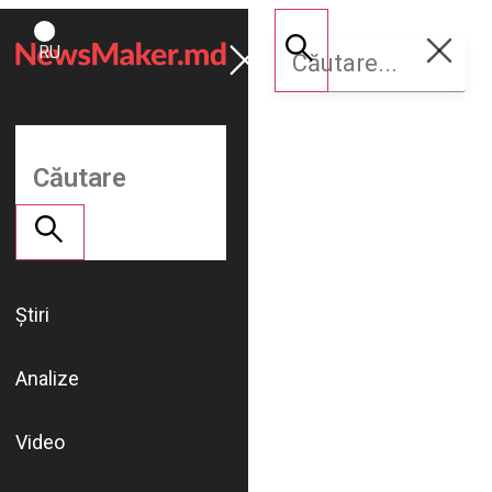
ROMÂNĂ
Susține
RU
NM
Știri
Analize
Video