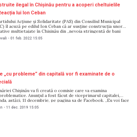
truite ilegal în Chișinău pentru a acoperi cheltuielile
eacția lui Ion Ceban
rtidului Acțiune și Solidaritate (PAS) din Consiliul Municipal
) îl acuză pe edilul Ion Ceban că ar susține construcția unor
tive multietajate în Chișinău din „nevoia stringentă de bani
 în funcțiune noul partid al primarului”. Potrivit PAS, în caz că
vali
-
01 feb. 2022
15:05
te construcțiile,
le „cu probleme” din capitală vor fi examinate de o
cială
măriei Chișinău va fi creată o comisie care va examina
problematice. Anunțul a fost făcut de viceprimarul capitalei,
da, astăzi, 11 decembrie, pe pagina sa de Facebook. „Eu voi face
rmite legea și atribuțiile de serviciu ca să depășim problema
an
-
11 dec. 2019
15:05
r haotice și