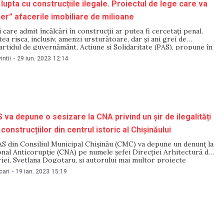
lupta cu construcțiile ilegale. Proiectul de lege care va
aer” afacerile imobiliare de milioane
 care admit încălcări în construcții ar putea fi cercetați penal.
tea risca, inclusiv, amenzi ursturătoare, dar și ani grei de
artidul de guvernământ, Acțiune și Solidaritate (PAS), propune în
dificarea Codului Contravențional și a Codului Penal. „Nu sunt
intii
-
29 iun. 2023
12:14
rile când în Turcia au
 va depune o sesizare la CNA privind un șir de ilegalități
construcțiilor din centrul istoric al Chișinăului
AS din Consiliul Municipal Chișinău (CMC) va depune un denunț la
nal Anticorupție (CNA) pe numele șefei Direcției Arhitectură din
iei, Svetlana Dogotaru, și autorului mai multor proiecte
liona Mandati. Potrivit aleșilor locali, „ilegalitățile și
cari
-
19 ian. 2023
15:19
e comise în domeniul construcțiilor” de cele două ar fi știrbit