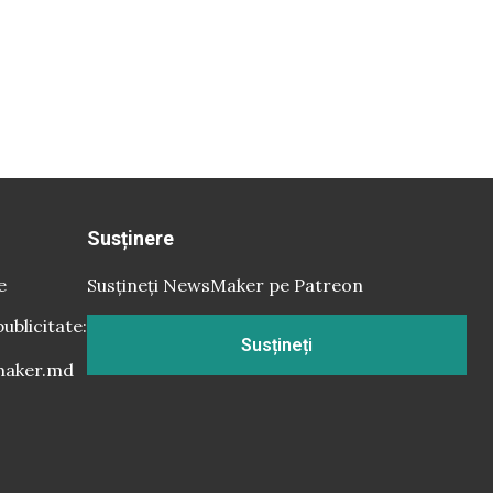
Susținere
e
Susțineți NewsMaker pe Patreon
publicitate:
Susțineți
aker.md