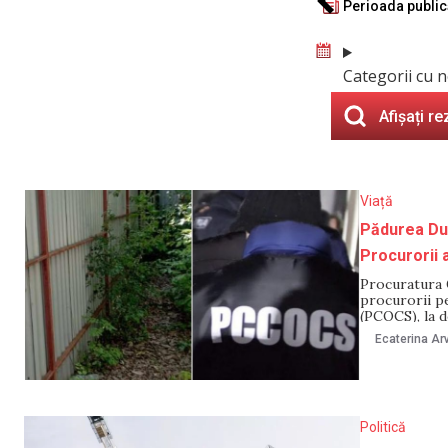
Perioada public
Categorii cu n
Afișați re
Viață
Pădurea Dur
Procurorii 
Procuratura G
procurorii p
(PCOCS), la d
cu privire la
Ecaterina Arv
Chișinău. Pot
Politică