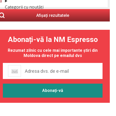
Categorii cu noutăți
Afișați rezultatele
Abonați-vă la NM Espresso
Rezumat zilnic cu cele mai importante știri din
Moldova direct pe emailul dvs