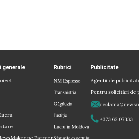
i generale
Rubrici
Publicitate
oiect
NM Espresso
Agentii de publicitat
Transnistria
Pentru solicitări de 
Găgăuzia
reclama@newsm
 lucru
Justiție
+373 62 07333
citare
Lucru în Moldova
 NewsMaker pe Patreon
Sfaturile expertului