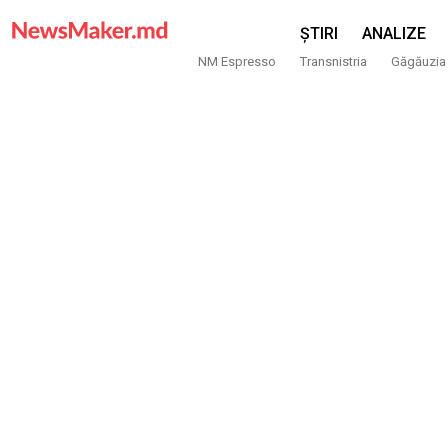
ȘTIRI
ANALIZE
NM Espresso
Transnistria
Găgăuzia