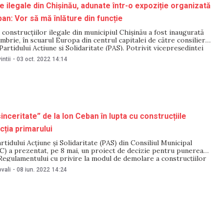
e ilegale din Chișinău, adunate într-o expoziție organizată
an: Vor să mă înlăture din funcție
 construcțiilor ilegale din municipiul Chișinău a fost inaugurată
ombrie, în scuarul Europa din centrul capitalei de către consilierii
 Partidului Acțiune și Solidaritate (PAS). Potrivit vicepreședintei
S din cadrul Consiliului Municipal Chișinău (CMC), Zinaida Popa,
intii
-
03 oct. 2022
14:14
ii este de a atrage atenția locuitorilor
nceritate” de la Ion Ceban în lupta cu construcțiile
cția primarului
rtidului Acțiune și Solidaritate (PAS) din Consiliul Municipal
C) a prezentat, pe 8 mai, un proiect de decizie pentru punerea
 Regulamentului cu privire la modul de demolare a construcțiilor
 aprobat de Guvern la 1 iunie. Reprezentanții PAS declară că
vali
-
08 iun. 2022
14:24
ceritatea primarului” în lupta