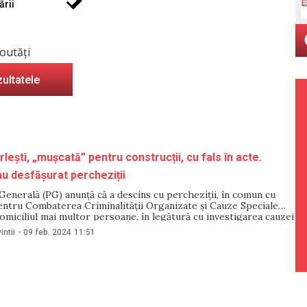
ării
outăți
zultatele
lești, „mușcată” pentru construcții, cu fals în acte.
au desfășurat percheziții
enerală (PG) anunță că a descins cu percheziții, în comun cu
entru Combaterea Criminalității Organizate și Cauze Speciale
omiciliul mai multor persoane, în legătură cu investigarea cauzei
 construcțiile ilegale amplasate în pădurea Durlești din municipiul
intii
-
09 feb. 2024
11:51
rivit PG, în cadrul urmăririi penale, procurorii