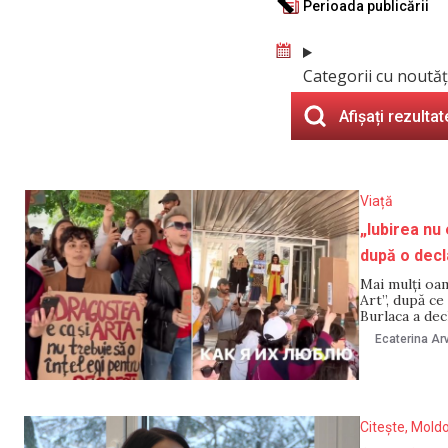
Perioada publicării
Categorii cu noutăț
Afișați rezultat
Viață
„Iubirea nu
după o decl
Mai mulți oam
Art”, după ce
Burlaca a dec
bărbați și do
Ecaterina Arv
Citește, Mold