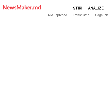
ȘTIRI
ANALIZE
NM Espresso
Transnistria
Găgăuzia