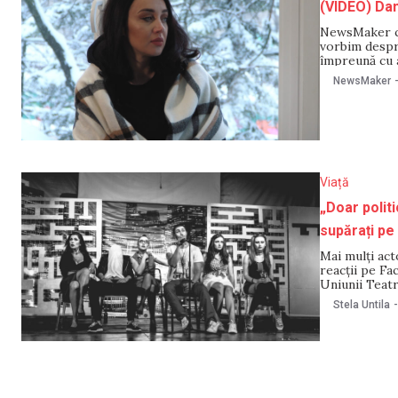
(VIDEO) Dan
NewsMaker con
vorbim despre
împreună cu a
iar mai depar
NewsMaker
„Citește, Mol
Viață
„Doar politi
supărați pe 
Mai mulți act
reacții pe Fa
Uniunii Teatr
cerut susține
Stela Untila
-
Mai mult, unii