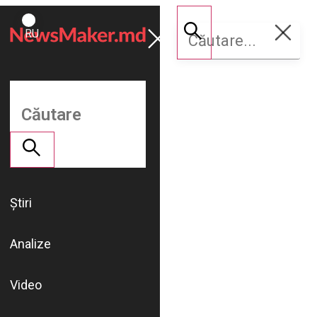
ROMÂNĂ
Susține
RU
NM
Știri
Analize
Video