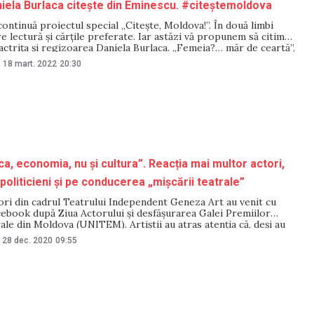
iela Burlaca citește din Eminescu. #citeștemoldova
tinuă proiectul special „Citește, Moldova!”. În două limbi
 lectură și cărțile preferate. Iar astăzi vă propunem să citim
ctrița și regizoarea Daniela Burlaca. „Femeia?… măr de ceartă”,
te – priviți (și citiți) împreună cu noi. Proiectul special
-
18 mart. 2022
20:30
dova!” înseamnă discuții
ca, economia, nu și cultura”. Reacția mai multor actori,
politicieni și pe conducerea „mișcării teatrale”
ori din cadrul Teatrului Independent Geneza Art au venit cu
cebook după Ziua Actorului și desfășurarea Galei Premiilor
ale din Moldova (UNITEM). Artiștii au atras atenția că, deși au
re din partea autorităților în timpul pandemiei, nu au primit-o.
28 dec. 2020
09:55
 dintre ei