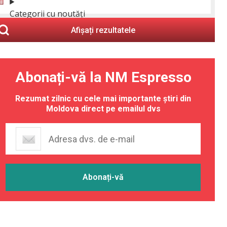
Categorii cu noutăți
Afișați rezultatele
Abonați-vă la NM Espresso
Rezumat zilnic cu cele mai importante știri din
Moldova direct pe emailul dvs