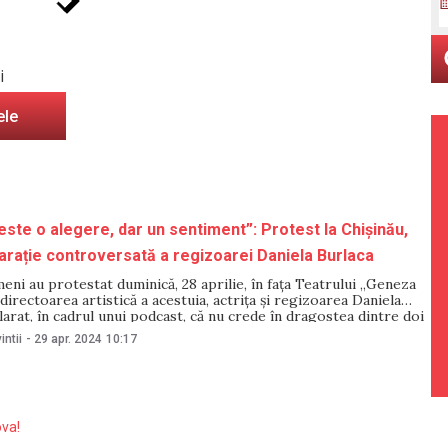
i
ele
 este o alegere, dar un sentiment”: Protest la Chișinău,
arație controversată a regizoarei Daniela Burlaca
eni au protestat duminică, 28 aprilie, în fața Teatrului „Geneza
 directoarea artistică a acestuia, actrița și regizoarea Daniela
larat, în cadrul unui podcast, că nu crede în dragostea dintre doi
uă femeie. „Iubirea nu este o alegere, dar un sentiment”, „Eu
intii
-
29 apr. 2024
10:17
ova!