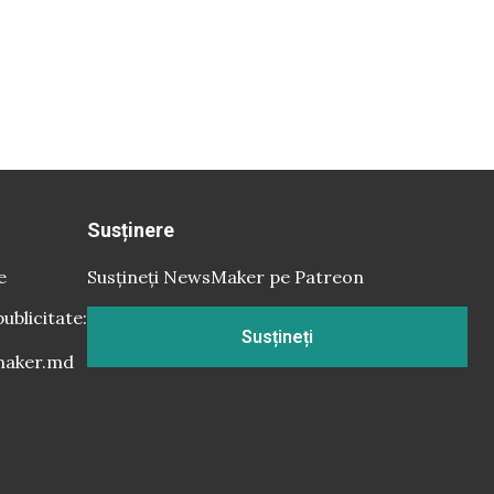
Susținere
e
Susțineți NewsMaker pe Patreon
publicitate:
Susțineți
aker.md