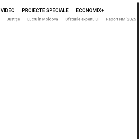
VIDEO
PROIECTE SPECIALE
ECONOMIX+
Justiție
Lucru în Moldova
Sfaturile expertului
Raport NM ‘2025