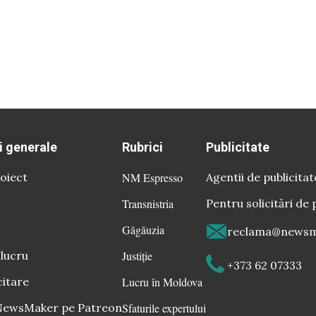
i generale
Rubrici
Publicitate
oiect
NM Espresso
Agentii de publicitat
Transnistria
Pentru solicitări de 
Găgăuzia
reclama@newsm
 lucru
Justiție
+373 62 07333
citare
Lucru în Moldova
 NewsMaker pe Patreon
Sfaturile expertului