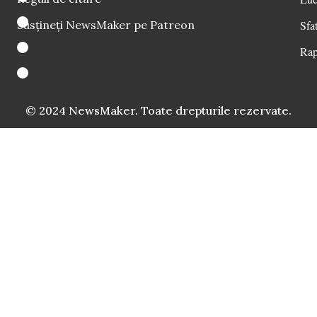
Susțineți NewsMaker pe Patreon
Sfat
Rap
© 2024 NewsMaker. Toate drepturile rezervate.