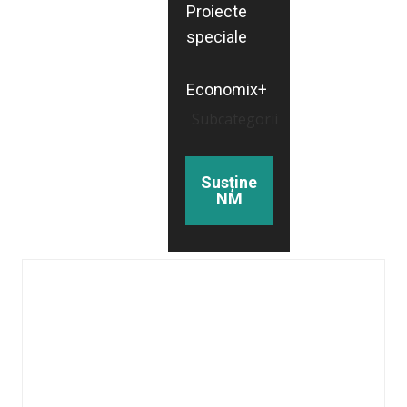
Proiecte
speciale
Economix+
Subcategorii
Susține
NM