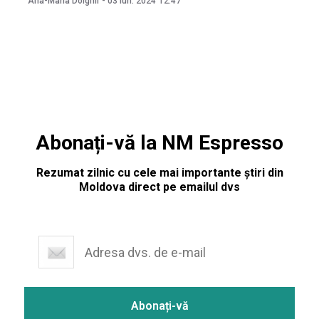
Ana-Maria Dolghii
-
03 iun. 2024
12:47
efectuat zece percheziții pe caz, în cadrul cărora au fost
ridicate obiecte și documente. Potrivit unui comunicat
publicat
Abonați-vă la NM Espresso
Rezumat zilnic cu cele mai importante știri din
Moldova direct pe emailul dvs