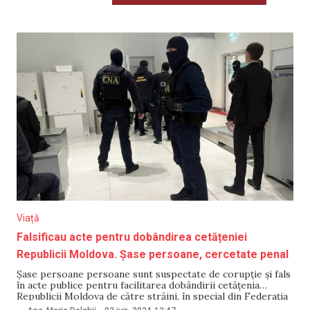
Viață
Falsificau acte pentru dobândirea cetățeniei
Republicii Moldova. Șase persoane, cercetate penal
Șase persoane persoane sunt suspectate de corupție și fals
în acte publice pentru facilitarea dobândirii cetățenia
Republicii Moldova de către străini, în special din Federația
Rusă. Ofițerii Centrului Național Anticorupție (CNA) au