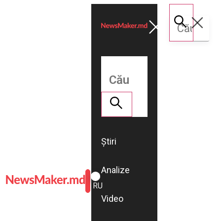
Știri
Analize
ROMÂNĂ
RU
Video