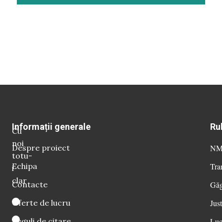
Informații generale
Ru
Cu
noi
Despre proiect
NM 
totu-
Echipa
Tra
i
clar
Contacte
Găg
Oferte de lucru
Just
Reguli de citare
Luc