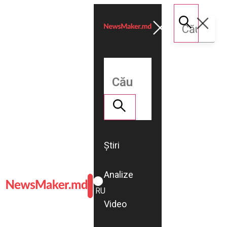
Știri
Analize
ROMÂNĂ
RU
Video