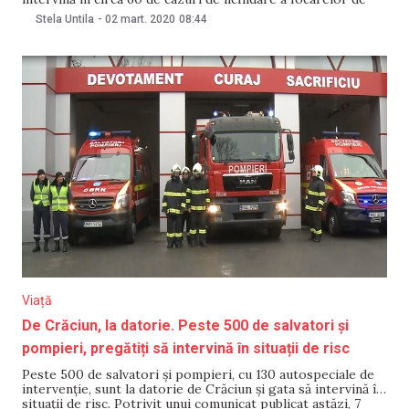
vegetație arsă. Potrivit unui comunicat publicat de
Stela Untila
-
02 mart. 2020
08:44
reprezentanții instituției, luni, 2 martie, cele mai multe
intervenții ale salvatorilor și pompierilor au avut
Viață
De Crăciun, la datorie. Peste 500 de salvatori și
pompieri, pregătiți să intervină în situații de risc
Peste 500 de salvatori și pompieri, cu 130 autospeciale de
intervenție, sunt la datorie de Crăciun și gata să intervină în
situații de risc. Potrivit unui comunicat publicat astăzi, 7