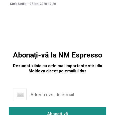
ianuarie, de Inspectoratul General pentru Situații de
Stela Untila
-
07 ian. 2020
13:20
Urgență, salvatorii și pompierii vor activa non stop pentru
a asigura securitatea antiincendiară,
Abonați-vă la NM Espresso
Rezumat zilnic cu cele mai importante știri din
Moldova direct pe emailul dvs