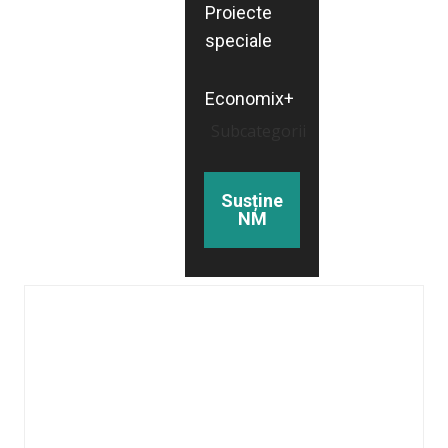
Proiecte
speciale
Economix+
Subcategorii
Susține
NM