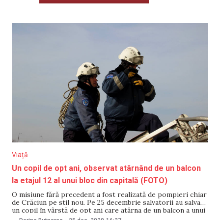
Viață
Un copil de opt ani, observat atârnând de un balcon
la etajul 12 al unui bloc din capitală (FOTO)
O misiune fără precedent a fost realizată de pompieri chiar
de Crăciun pe stil nou. Pe 25 decembrie salvatorii au salvat
un copil în vârstă de opt ani care atârna de un balcon a unui
loc de locuit la etajul 12. Potrivit oamenilor legii, apelul la