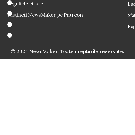
Reguli de citare
Luc
Susțineți NewsMaker pe Patreon
Sfat
Rap
© 2024 NewsMaker. Toate drepturile rezervate.