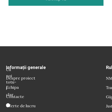
Informații generale
Ru
Cu
noi
Despre proiect
NM 
totu-
Echipa
Tra
i
clar
Contacte
Găg
Oferte de lucru
Just