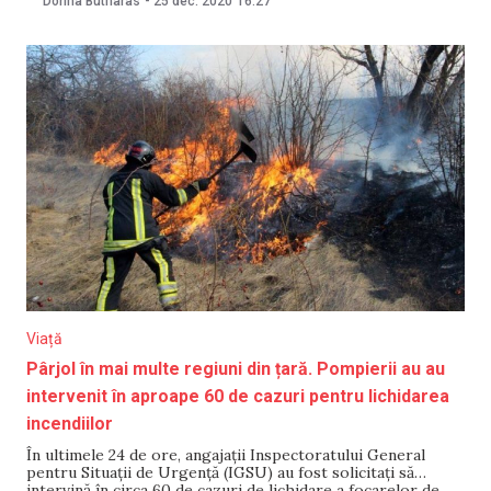
Dorina Butnaras
-
25 dec. 2020
16:27
serviciul 112 a fost
Viață
Pârjol în mai multe regiuni din țară. Pompierii au au
intervenit în aproape 60 de cazuri pentru lichidarea
incendiilor
În ultimele 24 de ore, angajații Inspectoratului General
pentru Situații de Urgență (IGSU) au fost solicitați să
intervină în circa 60 de cazuri de lichidare a focarelor de