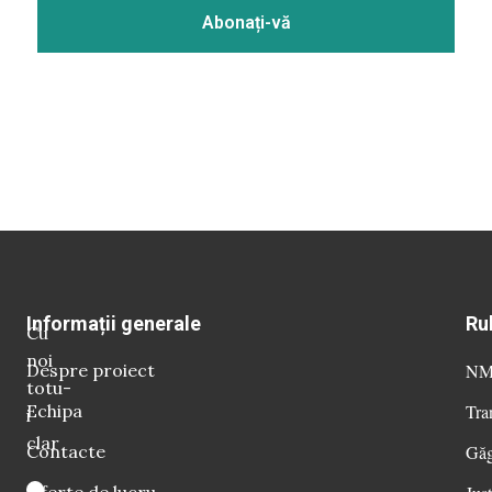
Informații generale
Ru
Cu
noi
Despre proiect
NM 
totu-
Echipa
Tra
i
clar
Contacte
Găg