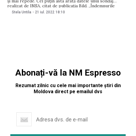
și mai repede. Cel puțin asta arată datele unui sondaj
realizat de INSA, citat de publicația Bild. „Îndemnurile
coaliției semafor (roșu – social-democrații, galben – liberalii
Stela Untila
-
21 iul. 2022
18:10
și „verzii”) la economie au produs un efect impresionant
asupra nemților”, menționat portalul german. Potrivit
Abonați-vă la NM Espresso
Rezumat zilnic cu cele mai importante știri din
Moldova direct pe emailul dvs