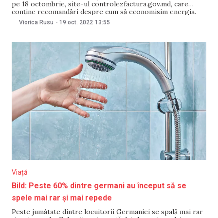
pe 18 octombrie, site-ul controlezfactura.gov.md, care
conține recomandări despre cum să economisim energia.
Autoritățile ne spun că în contextul crizei energetice
Viorica Rusu
-
19 oct. 2022
13:55
globale, cu prețuri extrem de mari și imprevizibile, soluția
cea mai la îndemână este economisirea energiei, cu fiecare
ocazie. Până a ajunge
Viață
Bild: Peste 60% dintre germani au început să se
spele mai rar și mai repede
Peste jumătate dintre locuitorii Germaniei se spală mai rar