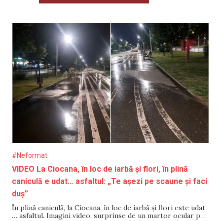
#Neformat
VIDEO La Ciocana, în loc de iarbă și flori, în plină
caniculă e udat… asfaltul: „Te așezi pe scaune și faci
duș”
În plină caniculă, la Ciocana, în loc de iarbă și flori este udat
… asfaltul. Imagini video, surprinse de un martor ocular pe