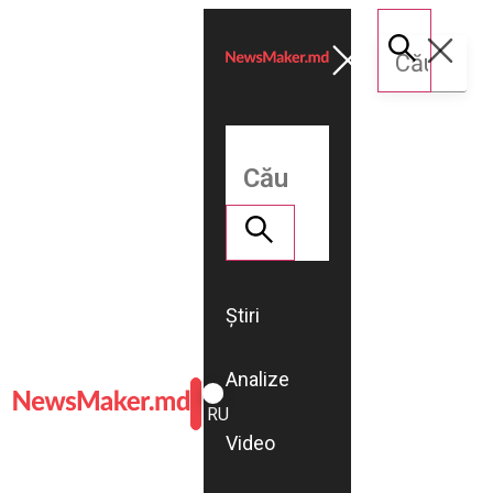
Știri
Analize
ROMÂNĂ
RU
Video