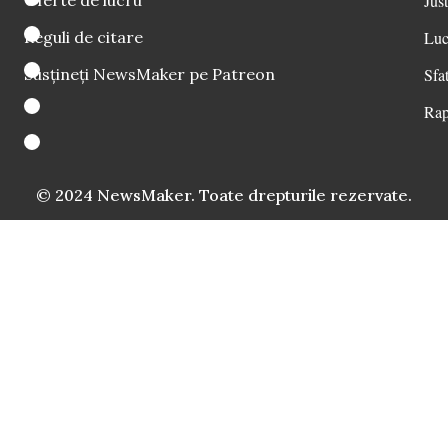
Oferte de lucru
Just
Reguli de citare
Luc
Susțineți NewsMaker pe Patreon
Sfat
Rap
© 2024 NewsMaker. Toate drepturile rezervate.