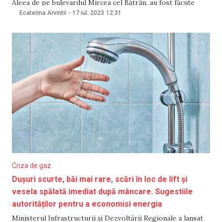
Aleea de pe bulevardul Mircea cel Bătrân, au fost făcute
publice pe rețelele de socializare. Postare a stârnit discuții
Ecaterina Arvintii
-
17 iul. 2023
12:31
aprinse între internauți. În timp ce unii au
Criza de gaz
Dușuri scurte, băi mai rare, scări în loc de lift și
vesela spălată imediat după mâncare. Sugestiile
autorităților pentru a economisi energia
Ministerul Infrastructurii și Dezvoltării Regionale a lansat