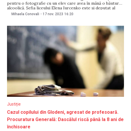
pentru o fotografie cu un elev care avea în mână o băutură
alcoolică. Șefia liceului Elena Iurcenko este și deputat al
Partidului Socialiștilor în Adunarea Populară din Găgăuzia,
Mihaela Conovali
-
17 nov. 2023
16:20
scrie Gagauznews. Iurcenko s-a ales cu o mustrare aspră,
fiind lipsită timp de un
Justiție
Cazul copilului din Glodeni, agresat de profesoară.
Procuratura Generală: Dascălul riscă până la 8 ani de
închisoare