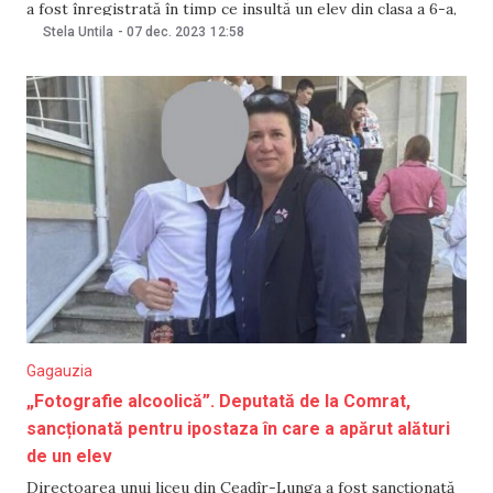
a fost înregistrată în timp ce insultă un elev din clasa a 6-a,
numindu-l inclusiv „rahat, nu om” și „muc”. Informația a fost
Stela Untila
-
07 dec. 2023
12:58
confirmată pentru NM de către Vasile
Gagauzia
„Fotografie alcoolică”. Deputată de la Comrat,
sancționată pentru ipostaza în care a apărut alături
de un elev
Directoarea unui liceu din Ceadîr-Lunga a fost sancționată