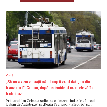
Viață
„Să nu avem situații când copiii sunt dați jos din
transport”. Ceban, după un incident cu o elevă în
troleibuz
Primarul Ion Ceban a solicitat ca întreprinderile „Parcul
Urban de Autobuze” și „Regia Transport Electric” să