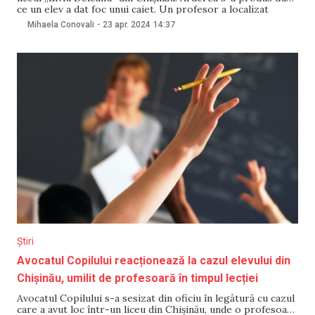
ce un elev a dat foc unui caiet. Un profesor a localizat
incendiul și a alertat 112. Între timp, profesorii au evacuat
Mihaela Conovali
-
23 apr. 2024
14:37
elevii din școală iar la venirea pompierilor
Știri
Avocatul Copilului reacționează la cazul elevului din
Chișinău, umilit de profesoară în timpul lecției
Avocatul Copilului s-a sesizat din oficiu în legătură cu cazul
care a avut loc într-un liceu din Chișinău, unde o profesoară