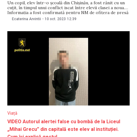
Un copil, elev într-o școală din Chișinău, a fost rănit cu un
cuțit, în timpul unui conflict iscat între elevii clasei a noua.
Informația a fost confirmată pentru NM de ofițera de presă
a Poliției Capitalei, Svetlana Scripnic. Potrivit ei, incidentul a
Ecaterina Arvintii
-
10 oct. 2023
12:39
avut loc în după-amiaza zilei de 9 octombrie,
Viață
VIDEO Autorul alertei false cu bombă de la Liceul
„Mihai Grecu” din capitală este elev al instituției.
Cum își explică gestul