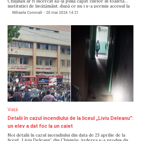
Chișinău ar fi încercat să-și pună capăt zilelor în toaleta
instituției de învățământ, după ce nu i s-a permis accesul la
sesiune. Se menționa că acesta „și-ar fi tăiat venele cu un
Mihaela Conovali
-
20 mai 2024
14:21
cuțit”. Într-un comentariu pentru NewsMaker, directoarea
liceului
Viață
Detalii în cazul incendiului de la liceul „Liviu Deleanu”:
un elev a dat foc la un caiet
Noi detalii în cazul incendiului din data de 23 aprilie de la
liceul „Liviu Deleanu” din Chișinău. Arderea s-a produs după