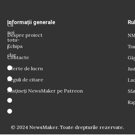
Informații generale
Ru
Cu
noi
Despre proiect
NM 
totu-
Echipa
Tra
i
clar
Contacte
Găg
Oferte de lucru
Just
Reguli de citare
Luc
Susțineți NewsMaker pe Patreon
Sfat
Rap
© 2024 NewsMaker. Toate drepturile rezervate.