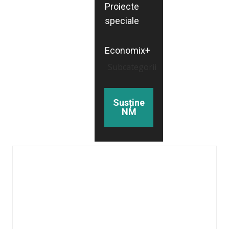
Proiecte
speciale
Economix+
Subcategorii
Susține
NM