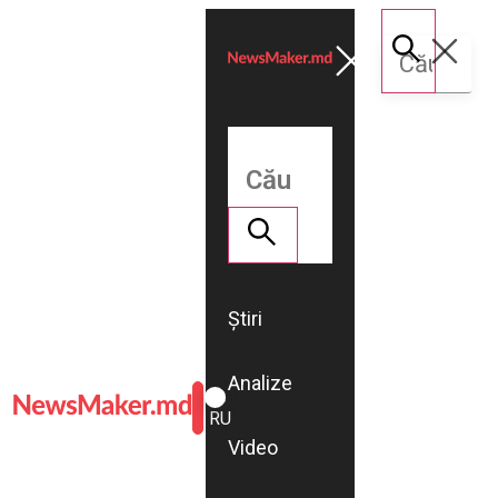
Știri
Analize
ROMÂNĂ
RU
Video