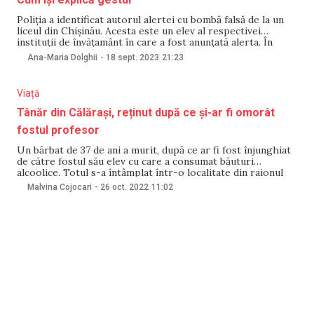
Poliția a identificat autorul alertei cu bombă falsă de la un
liceul din Chișinău. Acesta este un elev al respectivei
instituții de învățamânt în care a fost anunțată alerta. În
seara de 18 septembrie, Inspectoratul General al Poliției
Ana-Maria Dolghii
-
18 sept. 2023
21:23
(IGP) a anunțat că autorul alertei cu bombă falsă la un liceu
Viață
Tânăr din Călărași, reținut după ce și-ar fi omorât
fostul profesor
Un bărbat de 37 de ani a murit, după ce ar fi fost înjunghiat
de către fostul său elev cu care a consumat băuturi
alcoolice. Totul s-a întâmplat într-o localitate din raionul
Călărași. Mai exact, în seara zilei de 25 octombrie, oamenii
Malvina Cojocari
-
26 oct. 2022
11:02
legii au fost sesizați despre decesul unui bărbat