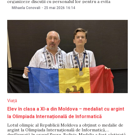
organizeze discuții cu personalul lor pentru a evita
situațiile în care copiii sunt dați jos din transportul public.
Mihaela Conovali
-
25 mai 2026
16:14
Declarațiile au fost făcute după un caz relatat săptămâna
trecută pe rețelele de socializare, când o
Viață
Elev în clasa a XI-a din Moldova – medaliat cu argint
la Olimpiada Internațională de Informatică
Lotul olimpic al Republicii Moldova a obținut o medalie de
argint la Olimpiada Internațională de Informatică,
desfășurată în orașul Sucre, Bolivia. Medalia a fost câștigată