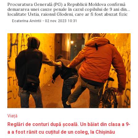
Procuratura Generală (PG) a Republicii Moldova confirmă
demararea unei cauze penale în cazul copilului de 9 ani din
localitate Ustia, raionul Glodeni, care ar fi fost abuzat fizic
și moral de profesoara lui de clasele primare, scrie TV
Ecaterina Arvintii
-
02 nov. 2023
10:31
Nord. Potrivit PG, cauza penală a fost pornită în temeiul
bănuielii rezonabile
Viață
Reglări de conturi după școală. Un băiat din clasa a 9-
a a fost rănit cu cuțitul de un coleg, la Chișinău