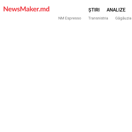
ȘTIRI
ANALIZE
NM Espresso
Transnistria
Găgăuzia