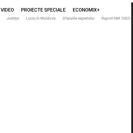
VIDEO
PROIECTE SPECIALE
ECONOMIX+
Justiție
Lucru în Moldova
Sfaturile expertului
Raport NM ‘2025