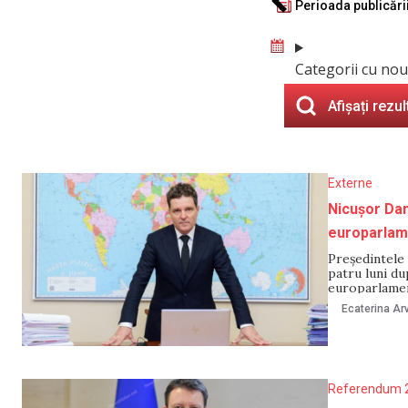
Perioada publicări
Categorii cu nou
Afișați rezul
Externe
Nicușor Dan 
europarlam
Președintele 
patru luni du
europarlament
fost ambasado
Ecaterina Arv
ambasador ca
Referendum 