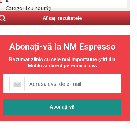
Categorii cu noutăți
Afișați rezultatele
Abonați-vă la NM Espresso
Rezumat zilnic cu cele mai importante știri din
Moldova direct pe emailul dvs