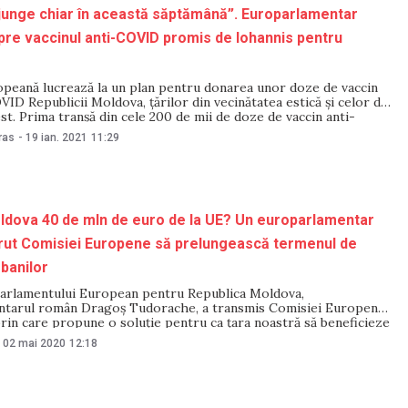
junge chiar în această săptămână”. Europarlamentar
re vaccinul anti-COVID promis de Iohannis pentru
peană lucrează la un plan pentru donarea unor doze de vaccin
ID Republicii Moldova, ţărilor din vecinătatea estică şi celor din
est. Prima tranșă din cele 200 de mii de doze de vaccin anti-
mise Republicii Moldova de către România ar putea ajunge la
ras
-
19 ian. 2021
11:29
ă
ldova 40 de mln de euro de la UE? Un europarlamentar
rut Comisiei Europene să prelungească termenul de
banilor
arlamentului European pentru Republica Moldova,
tarul român Dragoș Tudorache, a transmis Comisiei Europene
rin care propune o soluție pentru ca țara noastră să beneficieze
anșă de 40 de milioane de euro prevăzută în programul de
02 mai 2020
12:18
rofinanciară adoptat în septembrie 2017, prin prelungirea
e