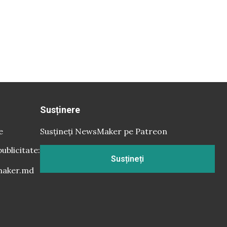
Susținere
e
Susțineți NewsMaker pe Patreon
publicitate:
Susțineți
aker.md