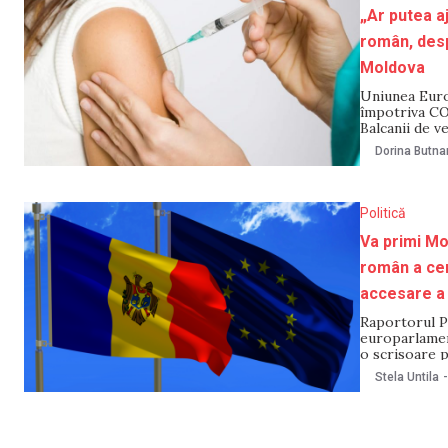
„Ar putea a
român, desp
Moldova
Uniunea Euro
împotriva COV
Balcanii de v
COVID-19 pro
Dorina Butna
Chișinău pân
Politică
Va primi Mo
român a ce
accesare a 
Raportorul P
europarlamen
o scrisoare p
de ultima tr
Stela Untila
-
asistență mac
termenului d