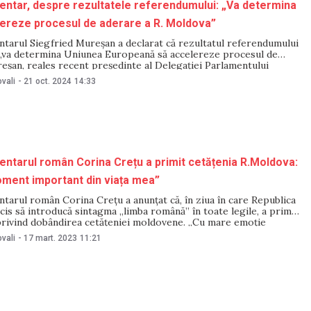
ntar, despre rezultatele referendumului: „Va determina
ereze procesul de aderare a R. Moldova”
tarul Siegfried Mureșan a declarat că rezultatul referendumului
„va determina Uniunea Europeană să accelereze procesul de
eșan, reales recent președinte al Delegației Parlamentului
ru relațiile cu Moldova, a adăugat că „rezultatul strâns al
vali
-
21 oct. 2024
14:33
i nu înseamnă că Moldova este divizată, ci înseamnă că, în ciuda
ntarul român Corina Crețu a primit cetățenia R.Moldova:
ment important din viața mea”
arul român Corina Creţu a anunțat că, în ziua în care Republica
is să introducă sintagma „limba română” în toate legile, a primit
 privind dobândirea cetăţeniei moldovene. „Cu mare emoție
nț faptul că astăzi, în ziua în care Parlamentul Republicii
vali
-
17 mart. 2023
11:21
tat revenirea