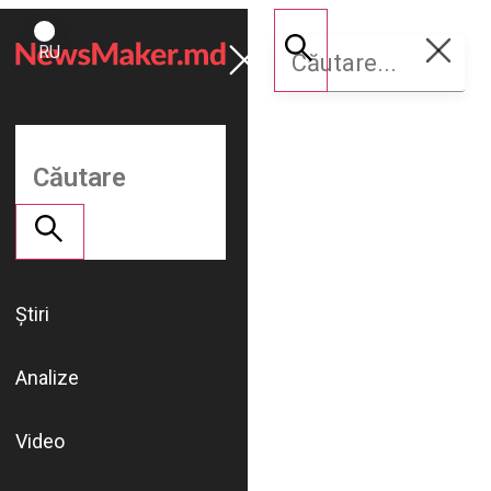
ROMÂNĂ
Susține
RU
NM
Știri
Analize
Video