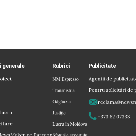
i generale
Rubrici
Publicitate
oiect
NM Espresso
Agentii de publicitat
Transnistria
Pentru solicitări de 
Găgăuzia
reclama@newsm
 lucru
Justiție
+373 62 07333
citare
Lucru în Moldova
 NewsMaker pe Patreon
Sfaturile expertului