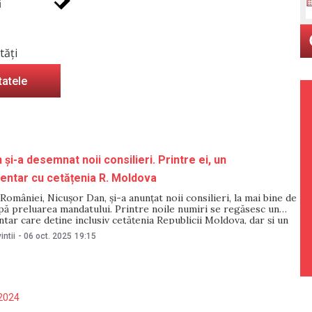
i
tăți
tatele
și-a desemnat noii consilieri. Printre ei, un
entar cu cetățenia R. Moldova
României, Nicușor Dan, și-a anunțat noii consilieri, la mai bine de
pă preluarea mandatului. Printre noile numiri se regăsesc un
ar care deține inclusiv cetățenia Republicii Moldova, dar și un
r al României în țara noastră. Astfel, Marius Lazurca, fostul
intii
-
06 oct. 2025
19:15
re a reprezentat România inclusiv
2024