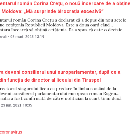
ntarul român Corina Creţu, o nouă încercare de a obține
. Moldova: „Mă surprinde birocrația excesivă”
tarul român Corina Creţu a declarat că a depus din nou actele
ne cetăţenia Republicii Moldova. Este a doua oară când
ara încearcă să obţină cetăţenia. Ea a spus că este o decizie
ria bunicilor săi, refugiaţi din Basarabia în România. „Am depus
vali
-
03 mart. 2023
13:19
ctele
va deveni consilierul unui europarlamentar, după ce a
in funcția de director al liceului din Tiraspol
irectorul singurului liceu cu predare în limba română de la
 deveni consilierul parlamentarului european român Eugen
ația a fost confirmată de către politician la scurt timp după
nd demiterea lui Iovcev. Fostul director al liceului de la Tiraspol
23 iun. 2021
10:35
 dacă a acceptat
coronavirus