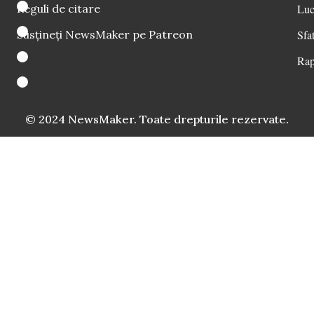
Reguli de citare
Luc
Susțineți NewsMaker pe Patreon
Sfat
Rap
© 2024 NewsMaker. Toate drepturile rezervate.