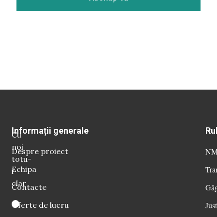
Informații generale
Ru
Cu
noi
Despre proiect
NM 
totu-
Echipa
Tra
i
clar
Contacte
Găg
Oferte de lucru
Just