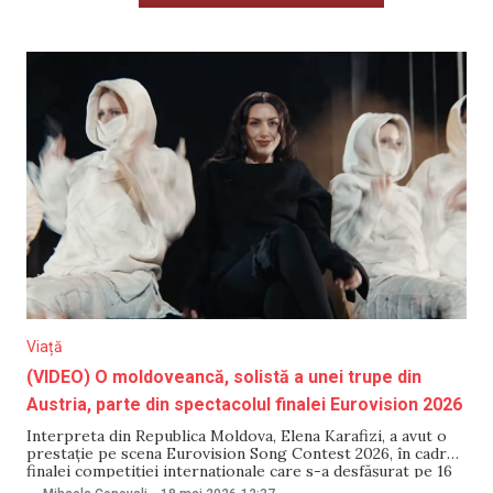
Viață
(VIDEO) O moldoveancă, solistă a unei trupe din
Austria, parte din spectacolul finalei Eurovision 2026
Interpreta din Republica Moldova, Elena Karafizi, a avut o
prestație pe scena Eurovision Song Contest 2026, în cadrul
finalei competiției internaționale care s-a desfășurat pe 16
mai la Viena. Karafizi a evoluat alături de trupa Parov Stelar