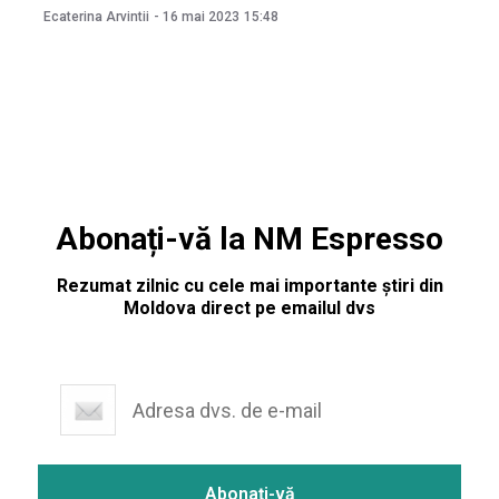
Moșneaga” a realizat o sesiune foto în care a prezentat
Ecaterina Arvintii
-
16 mai 2023
15:48
evoluția uniformelor purtate de asistentele medicale
începând cu anii 1900 și până în 2020 – an marcat de
pandemia
Abonați-vă la NM Espresso
Rezumat zilnic cu cele mai importante știri din
Moldova direct pe emailul dvs