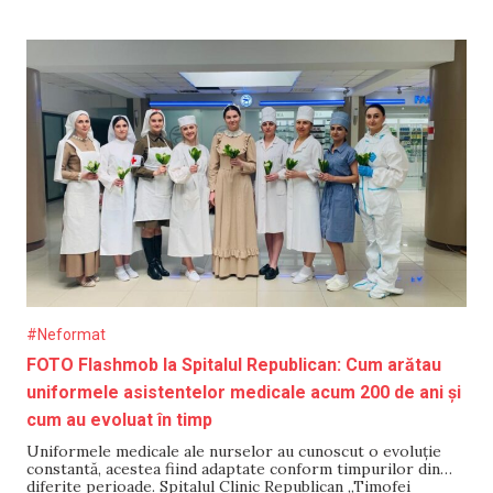
de 12 ianuarie. Prima semifinală va avea loc pe 12 mai.
#Neformat
FOTO Flashmob la Spitalul Republican: Cum arătau
uniformele asistentelor medicale acum 200 de ani și
cum au evoluat în timp
Uniformele medicale ale nurselor au cunoscut o evoluție
constantă, acestea fiind adaptate conform timpurilor din
diferite perioade. Spitalul Clinic Republican „Timofei