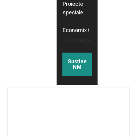
Proiecte
speciale
Economix+
Subcategorii
Susține
NM