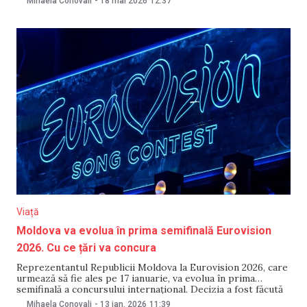
Mihaela Conovali
-
18 mai 2026
12:37
Band, un proiect fondat de DJ-ul austriac Marcus Füreder,
cunoscut după numele de
Viață
Moldova va evolua în prima semifinală Eurovision
2026. Cu ce țări va concura
Reprezentantul Republicii Moldova la Eurovision 2026, care
urmează să fie ales pe 17 ianuarie, va evolua în prima
semifinală a concursului internațional. Decizia a fost făcută
publică în urma tragerii la sorți care a avut loc în seara zilei
Mihaela Conovali
-
13 ian. 2026
11:39