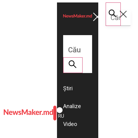
Știri
Analize
ROMÂNĂ
RU
Video