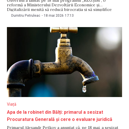
Guvernul a lansat pe 18 mai programul „REUȘIM”, o
reformă a Ministerului Dezvoltării Economice și
Digitalizării menită să reducă birocrația și să simplifice
interacțiunea dintre stat și mediul de afaceri. Potrivit
Dumitru Petruleac
-
18 mai 2026
17:13
autorităților, implementarea programului va genera
economii anuale de circa 263 de milioane de lei pentru
antreprenori. Reforma vizează 206
Viață
Apa de la robinet din Bălți: primarul a sesizat
Procuratura Generală și cere o evaluare juridică
Primarul Alexandr Petkov a anunțat că, pe 18 mai, a sesizat