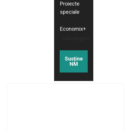
Proiecte
speciale
Economix+
Subcategorii
Susține
NM