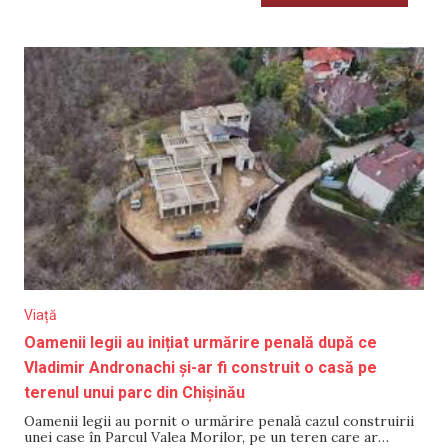
Viață
Oamenii legii au inițiat urmărire penală după ce
Vladimir Andronachi și-ar fi construit o casă pe
terenul unui parc din Chișinău
Oamenii legii au pornit o urmărire penală cazul construirii
unei case în Parcul Valea Morilor, pe un teren care ar