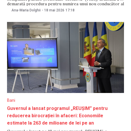
demarată procedura pentru numirea unui nou conducător al
instituției. NewsMaker relatează cum va fi selectată
Ana-Maria Dolghii
-
18 mai 2026
17:18
candidatura. După o serie de modificări adoptate de
Parlament în 2025, Consiliul de Supraveghere al TRM a
devenit
Bani
Guvernul a lansat programul „REUȘIM” pentru
reducerea birocrației în afaceri: Economiile
estimate la 263 de milioane de lei pe an