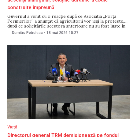
construite împreună
Guvernul a venit cu o reacție după ce Asociația „Forța
Fermierilor” a anunțat că agricultorii vor ieși la proteste,
după ce solicitările acestora anterioare nu au fost luate în
calcul. Într-o reacție pentru NewsMaker, instituția a
Dumitru Petruleac
-
18 mai 2026
15:27
comunicat că rămâne deschisă dialogului cu organizațiile de
profil, iar soluțiile pentru depășirea crizelor
Viață
Directorul general TRM demisionează pe fondul