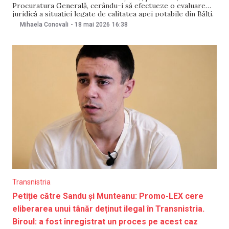
Procuratura Generală, cerându-i să efectueze o evaluare
juridică a situației legate de calitatea apei potabile din Bălți.
Potrivit edilului, bălțenii au semnalat masiv mirosul urât al
Mihaela Conovali
-
18 mai 2026
16:38
apei, iar analizele au confirmat abateri inadmisibile de la
normele sanitare. „După numeroasele
Transnistria
Petiție către Sandu și Munteanu: Promo-LEX cere
eliberarea unui tânăr deținut ilegal în Transnistria.
Biroul: a fost înregistrat un proces pe acest caz