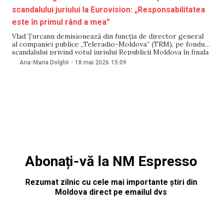
scandalului juriului la Eurovision: „Responsabilitatea
este în primul rând a mea”
Vlad Țurcanu demisionează din funcția de director general
al companiei publice „Teleradio-Moldova” (TRM), pe fondul
scandalului privind votul juriului Republicii Moldova în finala
Eurovision, care a fost desemnat de TRM. Anunțul a fost
Ana-Maria Dolghii
-
18 mai 2026
15:09
făcut de acesta în cadrul unei conferințe de presă, luni, 18
mai. „Vă anunț despre decizia mea
Abonați-vă la NM Espresso
Rezumat zilnic cu cele mai importante știri din
Moldova direct pe emailul dvs