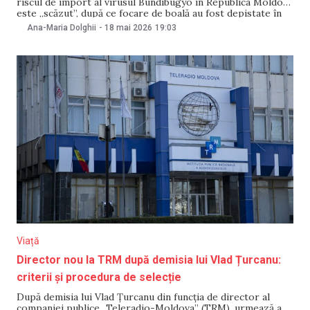
riscul de import al virusul Bundibugyo în Republica Moldova
este „scăzut”, după ce focare de boală au fost depistate în
Africa, iar Organizația Mondială a Sănătății (OMS) a declarat
Ana-Maria Dolghii
-
18 mai 2026
19:03
urgență de sănătate publică de nivel internațional.
Precizarea a fost făcută într-un comunicat
Viață
Director nou la TRM după demisia lui Vlad Țurcanu:
criterii și procedura de selecție
După demisia lui Vlad Țurcanu din funcția de director al
companiei publice „Teleradio-Moldova” (TRM), urmează a fi