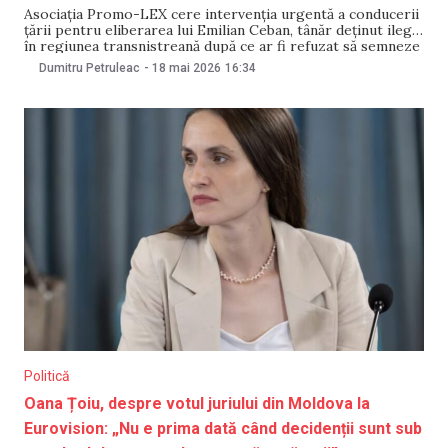
Asociația Promo-LEX cere intervenția urgentă a conducerii
țării pentru eliberarea lui Emilian Ceban, tânăr deținut ilegal
în regiunea transnistreană după ce ar fi refuzat să semneze
un contract de 10 ani cu structurile paramilitare de la
Dumitru Petruleac
-
18 mai 2026
16:34
Tiraspol. Potrivit organizației, acesta a fost reținut în 2022,
la vârsta de 18 ani,
Politică
Oana Țoiu, despre votul juriului din Moldova la
Eurovision: „Nu e prima dată când decidenții sunt sub