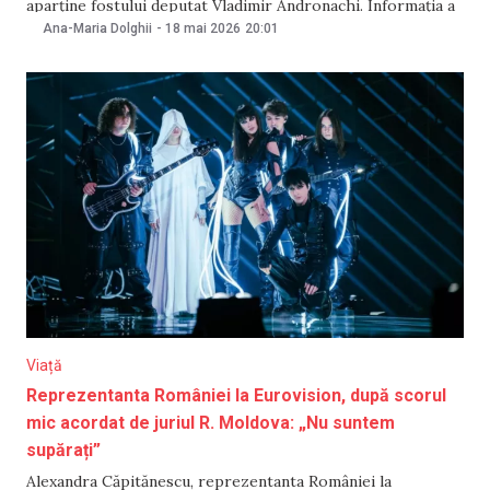
aparține fostului deputat Vladimir Andronachi. Informația a
fost confirmată de purtătoarea de cuvânt a Procuraturii
Ana-Maria Dolghii
-
18 mai 2026
20:01
Generale, Violina Moraru, pentru TV8. Conform sursei
citate, Violina Moraru a declarat că, în martie
Viață
Reprezentanta României la Eurovision, după scorul
mic acordat de juriul R. Moldova: „Nu suntem
supărați”
Alexandra Căpitănescu, reprezentanta României la