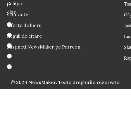
Echipa
Tra
i
clar
Contacte
Găg
Oferte de lucru
Just
Reguli de citare
Luc
Susțineți NewsMaker pe Patreon
Sfat
Rap
© 2024 NewsMaker. Toate drepturile rezervate.