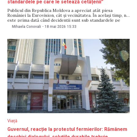
standardele pe care le setează cetățenii”
Publicul din Republica Moldova a apreciat atât piesa
României la Eurovision, cât și vecinătatea. În același timp, nu
este prima dată când decidenții sunt sub standardele pe
care le setează cetățenii. Declarațiile au fost făcute pe 18
Mihaela Conovali
-
18 mai 2026
15:33
mai de ministra Afacerilor Externe a României, Oana Țoiu,
care asigură în prezent
Viață
Guvernul, reacție la protestul fermierilor: Rămânem
deschiși dialogului, soluțiile durabile trebuie