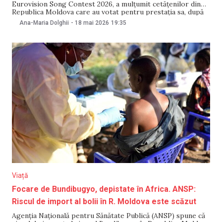
Eurovision Song Contest 2026, a mulțumit cetățenilor din
Republica Moldova care au votat pentru prestația sa, după
valul de critici din spațiul public provocat de scorul mic pe
Ana-Maria Dolghii
-
18 mai 2026
19:35
care i l-a acordat juriul de la Chișinău. Într-un mesaj
publicat pe Instagram pe 19 mai, artista
Viață
Focare de Bundibugyo, depistate în Africa. ANSP:
Riscul de import al bolii în R. Moldova este scăzut
Agenția Națională pentru Sănătate Publică (ANSP) spune că