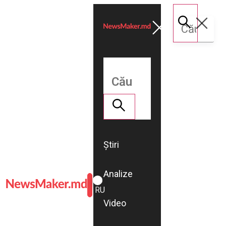
Știri
Analize
ROMÂNĂ
RU
Video