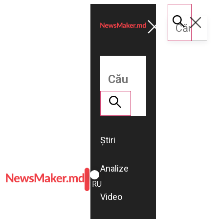
Știri
Analize
ROMÂNĂ
RU
Video