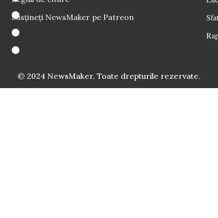
Susțineți NewsMaker pe Patreon
Sfat
Rap
© 2024 NewsMaker. Toate drepturile rezervate.