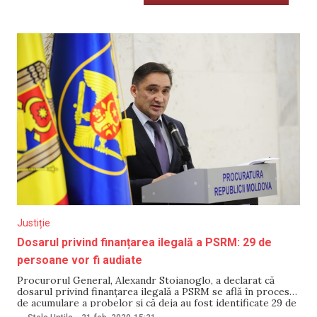
Justiție
Dosarul privind finanțarea ilegală a PSRM: 29 de
persoane vor fi audiate
Procurorul General, Alexandr Stoianoglo, a declarat că
dosarul privind finanțarea ilegală a PSRM se află în proces
de acumulare a probelor și că deja au fost identificate 29 de
persoane. Potrivit lui Stoianoglo, o parte dintre aceste