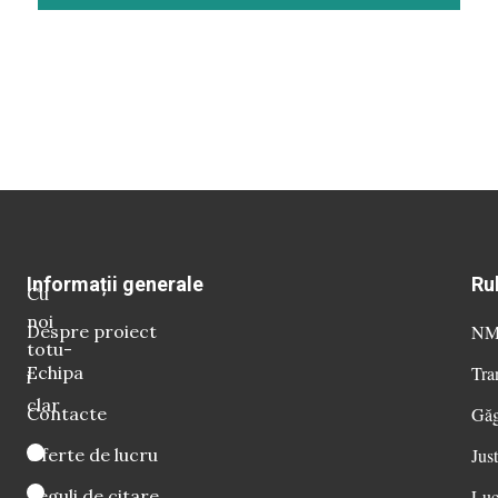
Informații generale
Ru
Cu
noi
Despre proiect
NM 
totu-
Echipa
Tra
i
clar
Contacte
Găg
Oferte de lucru
Just
Reguli de citare
Luc