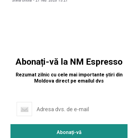
Stela Untila
-
21 feb. 2020
15:21
persoane au fost deja interogate. Declarațiile au fost făcute
după ședința Consiliului Superior
Abonați-vă la NM Espresso
Rezumat zilnic cu cele mai importante știri din
Moldova direct pe emailul dvs