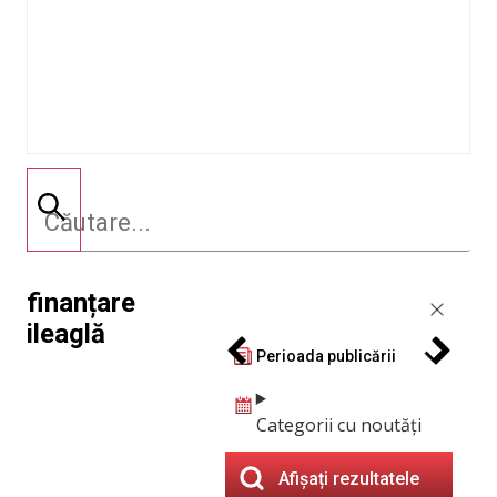
finanțare
ileaglă
Perioada publicării
Categorii cu noutăți
Afișați rezultatele