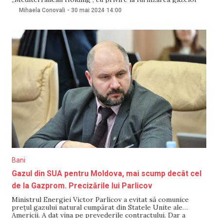
naturale lichefiate. Potrivit Moldovagaz, documentul
Mihaela Conovali
-
30 mai 2024
14:00
presupune opțiunea livrării de gaze naturale în țară în
volum de 0,6-1 miliarde de metri cubi anual prin Tronsonul
Transbalcanic.
Bani
Gazul din SUA pentru Moldova, mai scump decât cel
de la Gazprom. Precizările lui Parlicov
Ministrul Energiei Victor Parlicov a evitat să comunice
prețul gazului natural cumpărat din Statele Unite ale
Americii. A dat vina pe prevederile contractului. Dar a