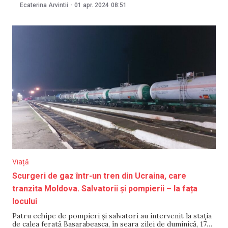
portul grecesc Alexandroupolis. Energocom anunță că este
Ecaterina Arvintii
-
01 apr. 2024
08:51
vorba despre un volum de testare cu gaze naturale
lichefiate (LNG), importate de la
Viață
Scurgeri de gaz într-un tren din Ucraina, care
tranzita Moldova. Salvatorii și pompierii – la fața
locului
Patru echipe de pompieri și salvatori au intervenit la stația
de calea ferată Basarabeasca, în seara zilei de duminică, 17