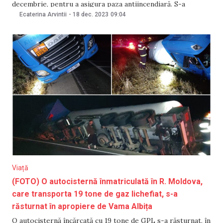
decembrie, pentru a asigura paza antiincendiară. S-a
întâmplat după ce a fost depistată o scurgere de gaz
Ecaterina Arvintii
-
18 dec. 2023
09:04
lichefiat din vagonul-cisternă a unui tren din Ucraina, care
tranzita teritoriul Republicii Moldova.
Viață
(FOTO) O autocisternă înmatriculată în R. Moldova,
care transporta 19 tone de gaz lichefiat, s-a
răsturnat în apropiere de Vama Albița
O autocisternă încărcată cu 19 tone de GPL s-a răsturnat, în