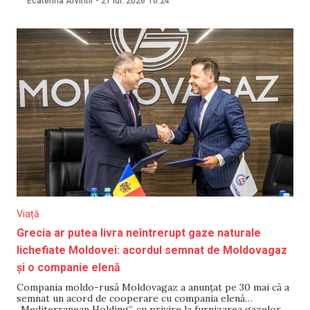
Ecaterina Arvintii
-
21 iul. 2026
10:24
persoane rănite au fost transportate la spital pentru
îngrijiri medicale. Președintele României,
Viață
Grecia ar putea livra neîntrerupt gaze naturale
lichefiate Moldovei: acordul semnat de Moldovagaz
și o companie elenă
Compania moldo-rusă Moldovagaz a anunțat pe 30 mai că a
semnat un acord de cooperare cu compania elenă
„Mediterranean Holding”, cu privire la furnizarea gazelor