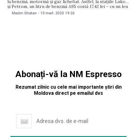
la benzină, motorină și gaz lichefiat. Astfel, la stațiile Lukoil
și Petrom, un litru de benzină A95 costă 17,42 lei – cu un leu
mai ieftin decât înainte. La Bemol, un litru de benzină costă
Maxim Stratan
-
10 mart. 2020
19:26
17,55 lei. Prețul la motorină a
Abonați-vă la NM Espresso
Rezumat zilnic cu cele mai importante știri din
Moldova direct pe emailul dvs