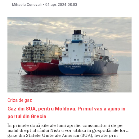
recunoscut că e mai scump decât cel de la Gazprom, însă
Mihaela Conovali
-
04 apr. 2024
08:03
diferența de preț nu ar fi foarte mare. „Prețul e puțin mai
mare decât
Criza de gaz
Gaz din SUA, pentru Moldova. Primul vas a ajuns în
portul din Grecia
În primele două zile ale lunii aprilie, consumatorii de pe
malul drept al râului Nistru vor utiliza în gospodăriile lor
gaze din Statele Unite ale Americii (SUA), livrate prin