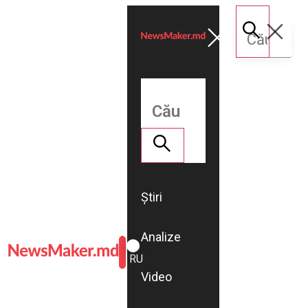
Știri
Analize
ROMÂNĂ
RU
Video