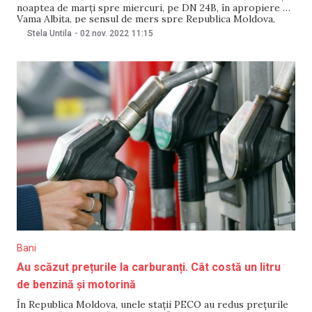
noaptea de marţi spre miercuri, pe DN 24B, în apropiere de
Vama Albiţa, pe sensul de mers spre Republica Moldova,
transmite Agerpres. Potrivit reprezentanţilor
Stela Untila
-
02 nov. 2022
11:15
Inspectoratului pentru Situaţii de Urgenţă (ISU) Vaslui, în
urma evenimentului nu au fost înregistrate victime,
Bani
Au scăzut prețurile la carburanți. Cât costă un litru
de benzină și motorină
În Republica Moldova, unele stații PECO au redus prețurile