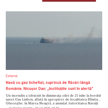
Externe
Navă cu gaz lichefiat, cuprinsă de flăcări lângă
România. Nicușor Dan: „Instituțiile sunt în alertă”
Un incendiu a izbucnit în dimineața zilei de 21 iulie la bordul
navei Gas Lisbon, aflată în apropiere de localitatea Sfântu
Gheorghe, în Marea Neagră, a anunțat Autoritatea Navală
Română. Toți membrii echipajului au fost salvați, iar trei