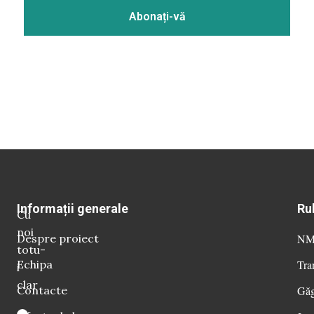
Informații generale
Ru
Cu
noi
Despre proiect
NM 
totu-
Echipa
Tra
i
clar
Contacte
Găg