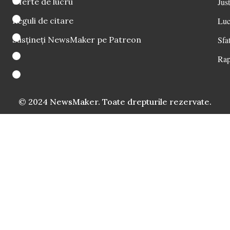
Oferte de lucru
Just
Reguli de citare
Luc
Susțineți NewsMaker pe Patreon
Sfat
Rap
© 2024 NewsMaker. Toate drepturile rezervate.