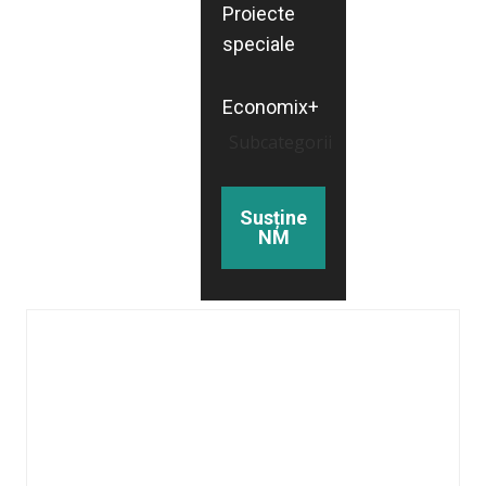
Proiecte
speciale
Economix+
Subcategorii
Susține
NM