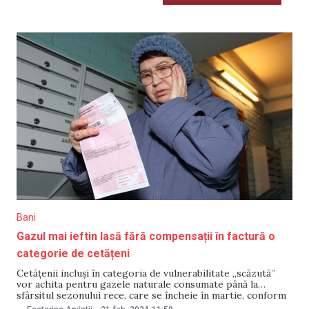
Bani
Gazul mai ieftin lasă fără compensații în factură o
categorie de cetățeni
Cetățenii incluși în categoria de vulnerabilitate „scăzută”
vor achita pentru gazele naturale consumate până la
sfârșitul sezonului rece, care se încheie în martie, conform
prețului reglementat de ANRE – 14,47 lei/m3. Respectiv,