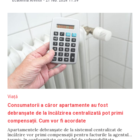
Ecaterina Arvintii
-
21 feb. 2024
11:59
aceștia nu vor mai primi compensații în factură, după ce
noul tarif aprobat va intra în vigoare. De
Viață
Consumatorii a căror apartamente au fost
debranșate de la încălzirea centralizată pot primi
compensații. Cum vor fi acordate
Apartamentele debranșate de la sistemul centralizat de
încălzire vor primi compensații pentru facturile la agentul
termic, în conformitate cu gradul de vulnerabilitate