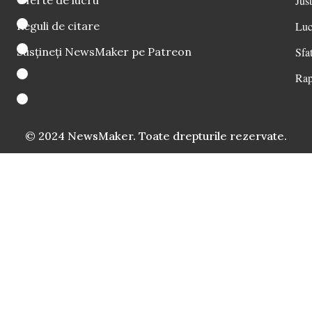
Oferte de lucru
Just
Reguli de citare
Luc
Susțineți NewsMaker pe Patreon
Sfat
Rap
© 2024 NewsMaker. Toate drepturile rezervate.