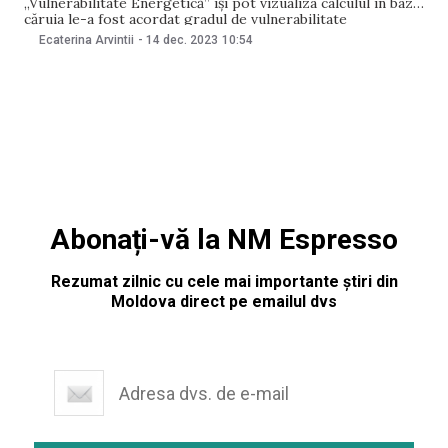
„Vulnerabilitate Energetică” își pot vizualiza calculul în baza
căruia le-a fost acordat gradul de vulnerabilitate
energetică. Opțiunea este disponibilă începând de joi, 13
Ecaterina Arvintii
-
14 dec. 2023
10:54
decembrie, în „cabinetul personal” de pe platforma
compensatii.gov.md. Ministerul Muncii și Protecției Sociale
(MMPS) anunță că vor fi afișați următorii
Abonați-vă la NM Espresso
Rezumat zilnic cu cele mai importante știri din
Moldova direct pe emailul dvs