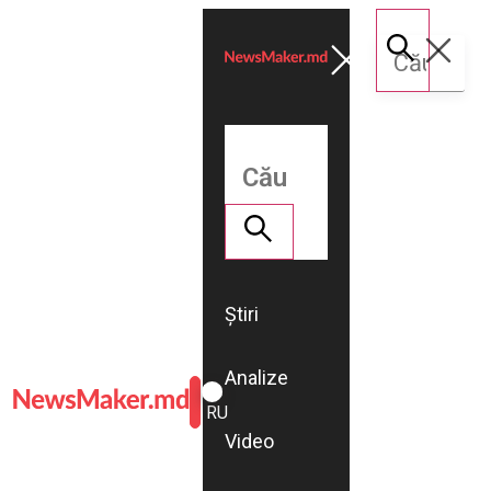
Știri
Analize
ROMÂNĂ
RU
Video