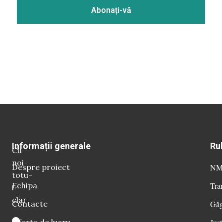
Informații generale
Ru
Cu
noi
Despre proiect
NM 
totu-
Echipa
Tra
i
clar
Contacte
Găg