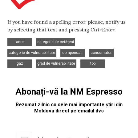
If you have found a spelling error, please, notify us
by selecting that text and pressing
Ctrl+Enter
.
,
,
anre
categorie de cetățeni
,
,
,
categorie de vulnerabilitate
compensații
consumatori
,
,
gaz
grad de vulnerabilitate
top
Abonați-vă la NM Espresso
Rezumat zilnic cu cele mai importante știri din
Moldova direct pe emailul dvs