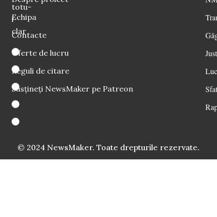
totu-
Echipa
Tra
i
clar
Contacte
Găg
Oferte de lucru
Just
Reguli de citare
Luc
Susțineți NewsMaker pe Patreon
Sfat
Rap
© 2024 NewsMaker. Toate drepturile rezervate.