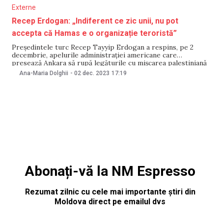
Externe
Recep Erdogan: „Indiferent ce zic unii, nu pot
accepta că Hamas e o organizație teroristă”
Preşedintele turc Recep Tayyip Erdogan a respins, pe 2
decembrie, apelurile administraţiei americane care
presează Ankara să rupă legăturile cu mişcarea palestiniană
Hamas, relatează Digi24.ro. De asemenea, Erdogan a
Ana-Maria Dolghii
-
02 dec. 2023
17:19
precizat că Hamas, care în octombrie a atacat Israelul și a
provocat în consecință un război între cele două părți, nu
Abonați-vă la NM Espresso
Rezumat zilnic cu cele mai importante știri din
Moldova direct pe emailul dvs