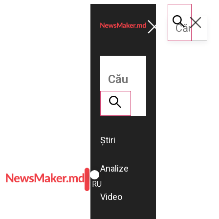
Știri
Analize
ROMÂNĂ
RU
Video