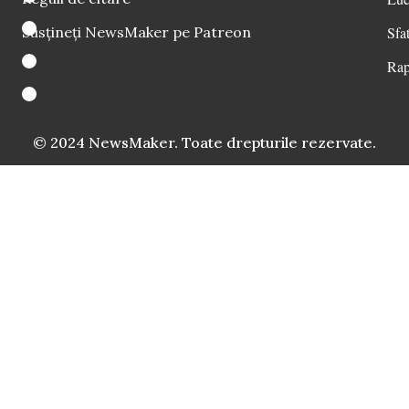
Susțineți NewsMaker pe Patreon
Sfat
Rap
© 2024 NewsMaker. Toate drepturile rezervate.