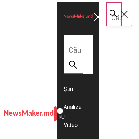
Știri
Analize
ROMÂNĂ
RU
Video