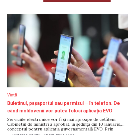
Viață
Buletinul, pașaportul sau permisul – în telefon. De
când moldovenii vor putea folosi aplicația EVO
Serviciile electronice vor fi și mai aproape de cetățeni.
Cabinetul de miniștri a aprobat, în ședința din 10 ianuarie,
conceptul pentru aplicația guvernamentală EVO. Prin
intermediul acesteia, utilizatorii vor avea acces la informații