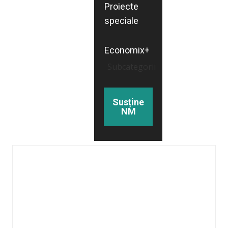
Proiecte
speciale
Economix+
Subcategorii
Susține
NM