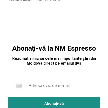
Ecaterina Arvintii
-
10 ian. 2024
15:56
și funcționalități, atât pentru persoane fizice, cât și pentru
juridice, anunță Ministerul Dezvoltării Economice și
Digitalizării (MDED).
Abonați-vă la NM Espresso
Rezumat zilnic cu cele mai importante știri din
Moldova direct pe emailul dvs