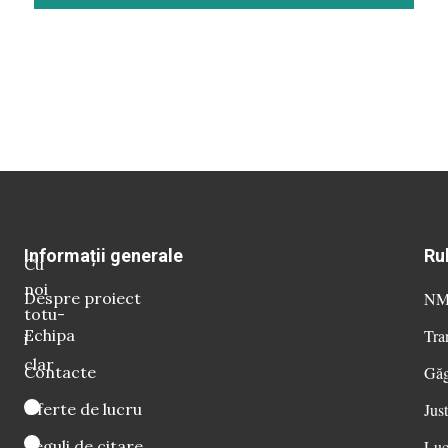
Informații generale
Ru
Cu
noi
Despre proiect
NM 
totu-
Echipa
Tra
i
clar
Contacte
Găg
Oferte de lucru
Just
Reguli de citare
Luc