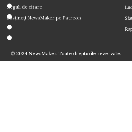
Reguli de citare
Luc
Susțineți NewsMaker pe Patreon
Sfat
Rap
© 2024 NewsMaker. Toate drepturile rezervate.