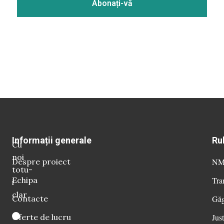
Informații generale
Ru
Cu
noi
Despre proiect
NM 
totu-
Echipa
Tra
i
clar
Contacte
Găg
Oferte de lucru
Just