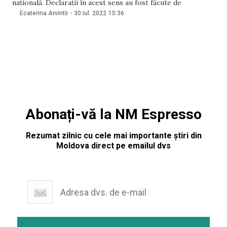
națională. Declarații în acest sens au fost făcute de
secretarul de stat al Ministerului Apărării Valeriu Mija, într-
Ecaterina Arvintii
-
30 iul. 2022
15:36
un interviu pentru „Zona de securitate”. Potrivit oficialului,
așa-zișii termeni de „militarizare” sau „înarmare” a
Abonați-vă la NM Espresso
Rezumat zilnic cu cele mai importante știri din
Moldova direct pe emailul dvs