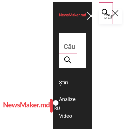
Știri
Analize
ROMÂNĂ
RU
Video