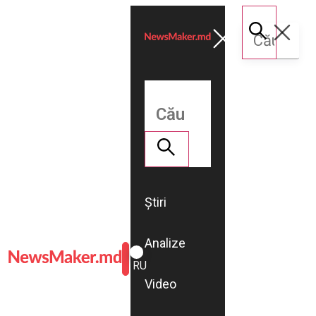
Știri
Analize
ROMÂNĂ
RU
Video