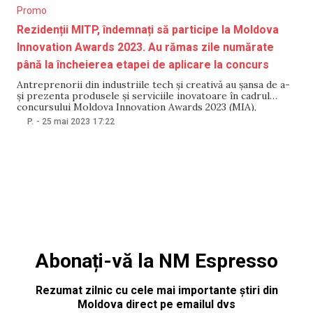
Promo
Rezidenții MITP, îndemnați să participe la Moldova
Innovation Awards 2023. Au rămas zile numărate
până la încheierea etapei de aplicare la concurs
Antreprenorii din industriile tech și creativă au șansa de a-
și prezenta produsele și serviciile inovatoare în cadrul
concursului Moldova Innovation Awards 2023 (MIA),
organizat în premieră în țara noastră. Concursul, lansat de
P.
-
25 mai 2023
17:22
Moldova Innovation Technology Park, recunoaşte şi
promovează produse, servicii şi iniţiative digitale
remarcabile ale companiilor locale de tehnologie,
Abonați-vă la NM Espresso
Rezumat zilnic cu cele mai importante știri din
Moldova direct pe emailul dvs