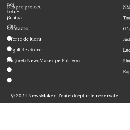
noi
Despre proiect
NM 
totu-
Echipa
Tra
i
clar
Contacte
Găg
Oferte de lucru
Just
Reguli de citare
Luc
Susțineți NewsMaker pe Patreon
Sfat
Rap
© 2024 NewsMaker. Toate drepturile rezervate.