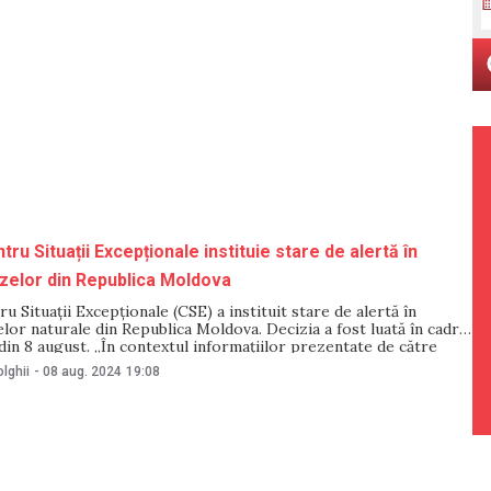
ru Situații Excepționale instituie stare de alertă în
zelor din Republica Moldova
u Situații Excepționale (CSE) a instituit stare de alertă în
lor naturale din Republica Moldova. Decizia a fost luată în cadrul
din 8 august. „În contextul informațiilor prezentate de către
ergiei privind riscul potențial de întrerupere a aprovizionării cu
lghii
-
08 aug. 2024
19:08
, ca urmare a acțiunilor