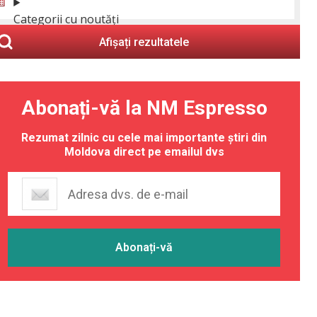
Categorii cu noutăți
Afișați rezultatele
Abonați-vă la NM Espresso
Rezumat zilnic cu cele mai importante știri din
Moldova direct pe emailul dvs