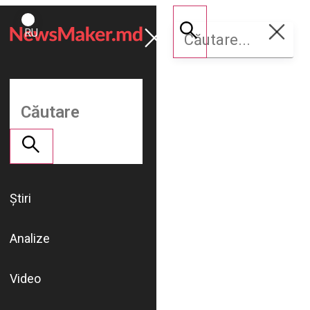
ROMÂNĂ
Susține
RU
NM
Știri
Analize
Video