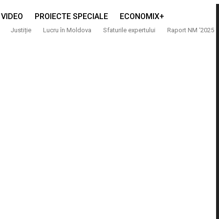
VIDEO
PROIECTE SPECIALE
ECONOMIX+
Justiție
Lucru în Moldova
Sfaturile expertului
Raport NM ‘2025