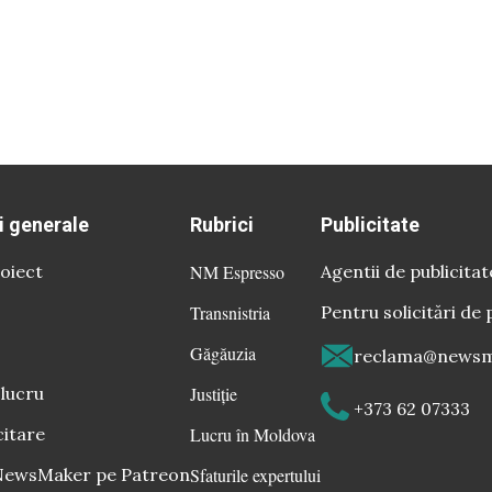
i generale
Rubrici
Publicitate
oiect
NM Espresso
Agentii de publicitat
Transnistria
Pentru solicitări de 
Găgăuzia
reclama@newsm
 lucru
Justiție
+373 62 07333
citare
Lucru în Moldova
 NewsMaker pe Patreon
Sfaturile expertului