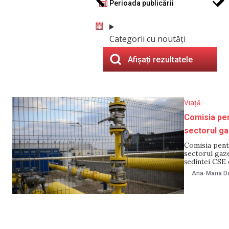
Perioada publicării
Categorii cu noutăți
Afișați rezultatele
Viață
Comisia pent
sectorul ga
Comisia pentr
sectorul gaze
ședinței CSE 
Ministerul En
Ana-Maria Do
gaze naturale