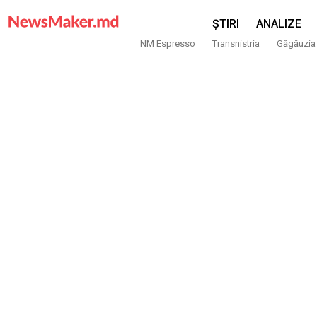
ȘTIRI
ANALIZE
NM Espresso
Transnistria
Găgăuzia