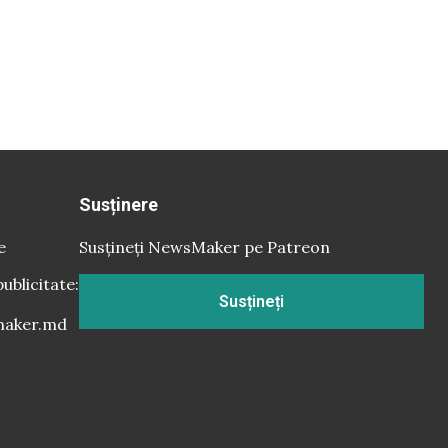
Susținere
e
Susțineți NewsMaker pe Patreon
publicitate:
Susțineți
aker.md