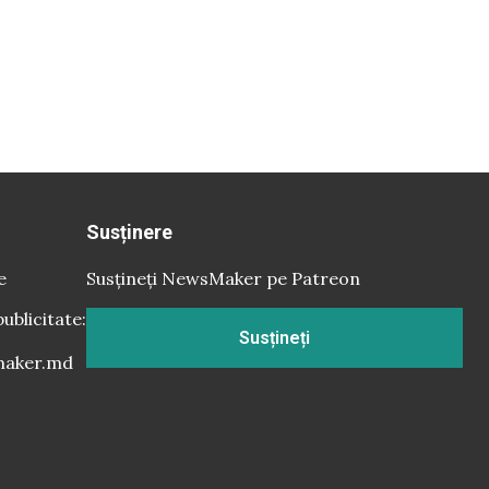
Susținere
e
Susțineți NewsMaker pe Patreon
publicitate:
Susțineți
aker.md