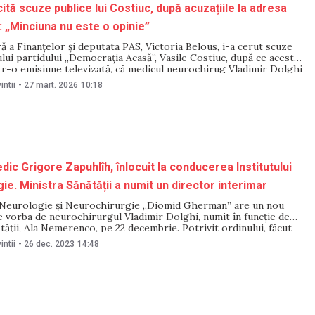
ită scuze publice lui Costiuc, după acuzațiile la adresa
u: „Minciuna nu este o opinie”
ă a Finanțelor și deputata PAS, Victoria Belous, i-a cerut scuze
ului partidului „Democrația Acasă”, Vasile Costiuc, după ce acesta
ntr-o emisiune televizată, că medicul neurochirug Vladimir Dolghi
utatei – ar fi câștigat nemeritat concursul pentru funcția de
intii
-
27 mart. 2026
10:18
nstitutului de Neurologie și
dic Grigore Zapuhlîh, înlocuit la conducerea Institutului
ie. Ministra Sănătății a numit un director interimar
e Neurologie și Neurochirurgie „Diomid Gherman” are un nou
e vorba de neurochirurgul Vladimir Dolghi, numit în funcție de
tății, Ala Nemerenco, pe 22 decembrie. Potrivit ordinului, făcut
tituția medicală, Dolghi va exercita interimatul funcției din 27
intii
-
26 dec. 2023
14:48
ul director al Institutului a fost prezentat