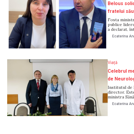
Belous solic
fratelui să
Fosta ministr
publice lider
a declarat, î
– fratele dep
Ecaterina Arv
director al I
Viață
Celebrul me
de Neurolog
Institutul d
director. Est
ministra Sănă
public de ins
Ecaterina Arv
decembrie. No