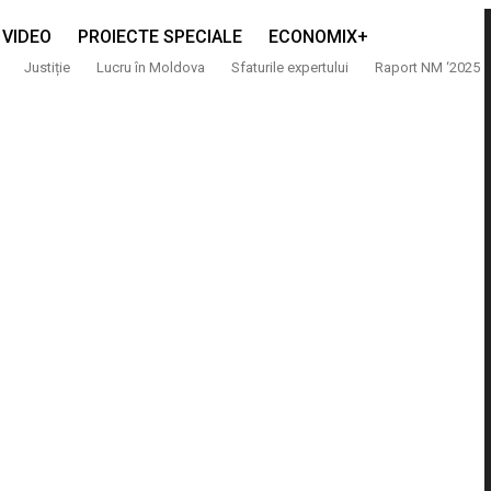
VIDEO
PROIECTE SPECIALE
ECONOMIX+
Justiție
Lucru în Moldova
Sfaturile expertului
Raport NM ‘2025