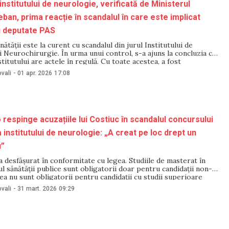
institutului de neurologie, verificată de Ministerul
eban, prima reacție în scandalul în care este implicat
i deputate PAS
ătății este la curent cu scandalul din jurul Institutului de
 Neurochirurgie. În urma unui control, s-a ajuns la concluzia că
stitutului are actele în regulă. Cu toate acestea, a fost
o scrisoare din partea colectivului, iar în continuare vor fi
vali
-
01 apr. 2026
17:08
uări ale institutului și
espinge acuzațiile lui Costiuc în scandalul concursului
 institutului de neurologie: „A creat pe loc drept un
u”
 desfășurat în conformitate cu legea. Studiile de masterat în
sănătăţii publice sunt obligatorii doar pentru candidații non-
ea nu sunt obligatorii pentru candidații cu studii superioare
cizările au fost făcute de fosta ministră a Sănătății, Ala
vali
-
31 mart. 2026
09:29
 reacție la acuzațiile deputatului Vasile Costiuc, care a