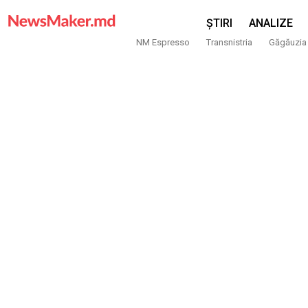
ȘTIRI
ANALIZE
NM Espresso
Transnistria
Găgăuzia