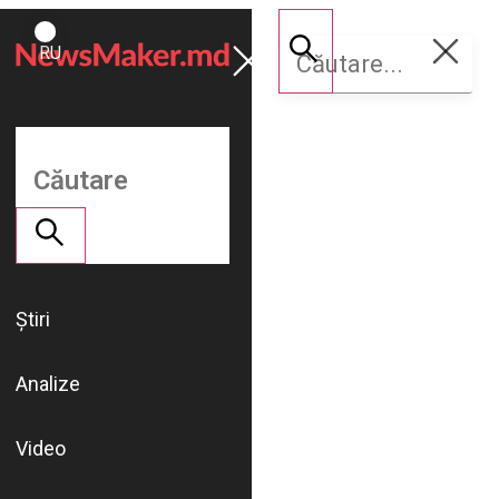
ROMÂNĂ
Susține
RU
NM
Știri
Analize
Video