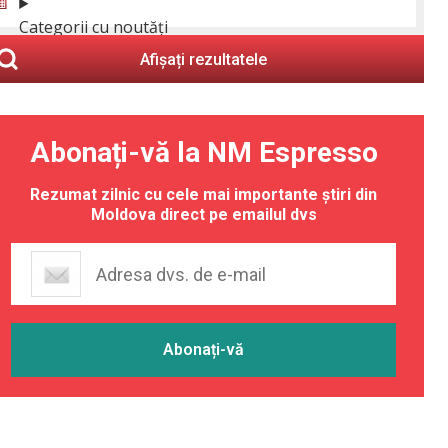
Categorii cu noutăți
Afișați rezultatele
Abonați-vă la NM Espresso
Rezumat zilnic cu cele mai importante știri din
Moldova direct pe emailul dvs