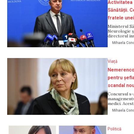
Activitatea 
Sănătății. C
fratele une
Ministerul Săn
Neurologie și
directorul in
recepționată 
Mihaela Cono
efectuate eval
Viață
Nemerenco r
pentru șefia
scandal no
Concursul s-a
managementul 
medici. Acest
medicale. Pre
Mihaela Cono
Nemerenco, în
Politică