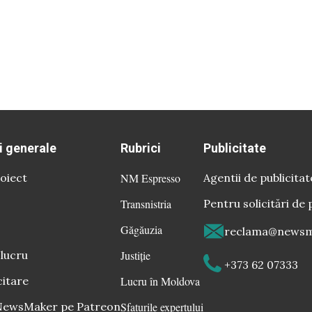
i generale
Rubrici
Publicitate
oiect
NM Espresso
Agentii de publicitat
Transnistria
Pentru solicitări de 
Găgăuzia
reclama@newsm
 lucru
Justiție
+373 62 07333
citare
Lucru în Moldova
 NewsMaker pe Patreon
Sfaturile expertului