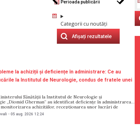
Perioada publicării
Categorii cu noutăți
Afișați rezultatele
bleme la achiziții și deficiențe în administrare: Ce au
icările la Institutul de Neurologie, condus de fratele unei
inisterului Sănătății la Institutul de Neurologie și
ie „Diomid Gherman” au identificat deficiențe în administrarea
 monitorizarea achizițiilor, recepționarea unor lucrări de
ă, precum și datorii de aproape 75 de milioane de lei. Datele au
vali
-
05 aug. 2026
12:24
te pe 5 august, iar ministerul a anunțat măsuri de redresare. În