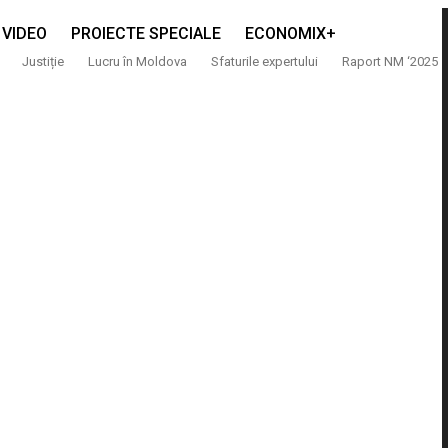
VIDEO
PROIECTE SPECIALE
ECONOMIX+
Justiție
Lucru în Moldova
Sfaturile expertului
Raport NM ‘2025