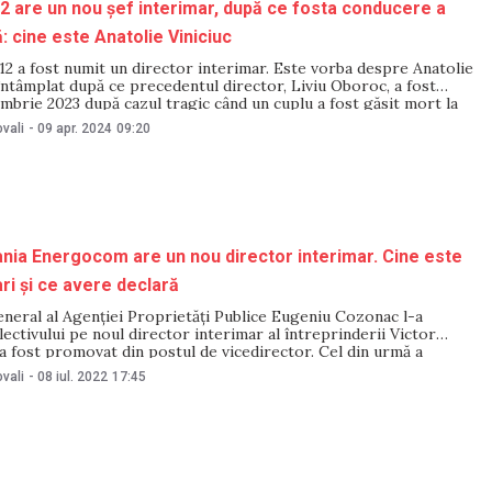
12 are un nou șef interimar, după ce fosta conducere a
: cine este Anatolie Viniciuc
112 a fost numit un director interimar. Este vorba despre Anatolie
 întâmplat după ce precedentul director, Liviu Oboroc, a fost
mbrie 2023 după cazul tragic când un cuplu a fost găsit mort la
-o mașină împotmolită în zăpadă. Viniciuc a fost numit printr-un
vali
-
09 apr. 2024
09:20
ia Energocom are un nou director interimar. Cine este
ari și ce avere declară
neral al Agenției Proprietăți Publice Eugeniu Cozonac l-a
ectivului pe noul director interimar al întreprinderii Victor
 a fost promovat din postul de vicedirector. Cel din urmă a
 împrejurările actuale „presupun multe schimbări complicate ce
vali
-
08 iul. 2022
17:45
e rapid”. Victor Bînzari a fost numit director adjunct