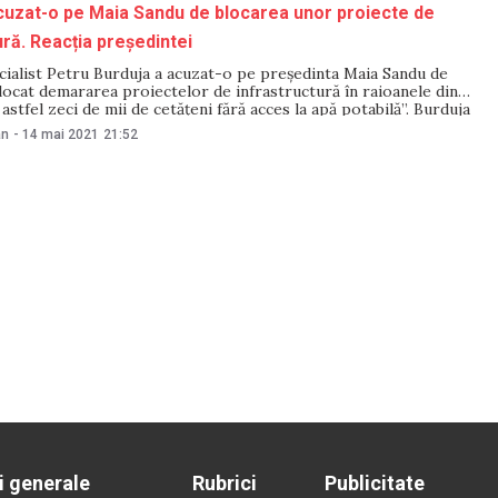
cuzat-o pe Maia Sandu de blocarea unor proiecte de
ură. Reacția președintei
cialist Petru Burduja a acuzat-o pe președinta Maia Sandu de
blocat demararea proiectelor de infrastructură în raioanele din
t astfel zeci de mii de cetățeni fără acces la apă potabilă”. Burduja
 Maia Sandu nu a promulgat o lege, care oferă
an
-
14 mai 2021
21:52
i generale
Rubrici
Publicitate