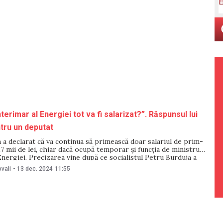
nterimar al Energiei tot va fi salarizat?”. Răspunsul lui
tru un deputat
a declarat că va continua să primească doar salariul de prim-
17 mii de lei, chiar dacă ocupă temporar și funcția de ministru
Energiei. Precizarea vine după ce socialistul Petru Burduja a
roiectul privind instituirea stării de urgență în energetică este
vali
-
13 dec. 2024
11:55