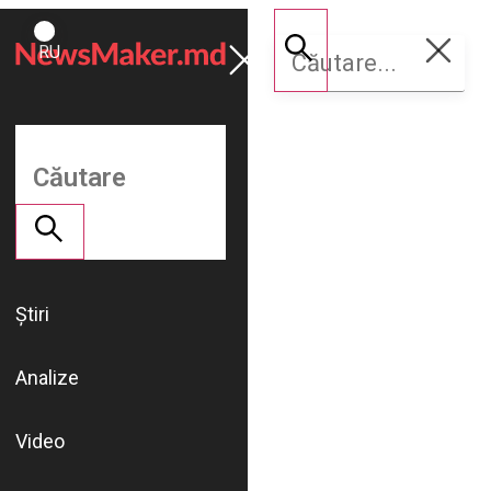
ROMÂNĂ
Susține
RU
NM
Știri
Analize
Video