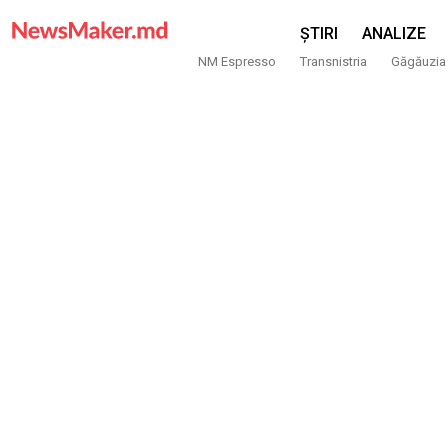
ȘTIRI
ANALIZE
NM Espresso
Transnistria
Găgăuzia