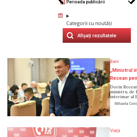
Perioada publicării
Categorii cu noutăți
Afișați rezultatele
Bani
„Ministrul i
Recean pen
Dorin Recean 
ministru, de 
interimar al 
remarcat că p
Mihaela Cono
semnat și
Viață