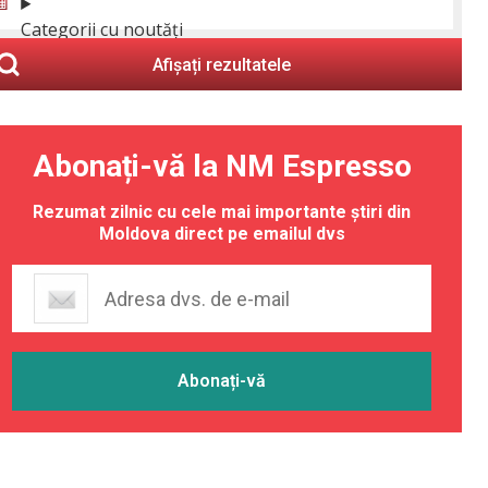
Categorii cu noutăți
Afișați rezultatele
Abonați-vă la NM Espresso
Rezumat zilnic cu cele mai importante știri din
Moldova direct pe emailul dvs