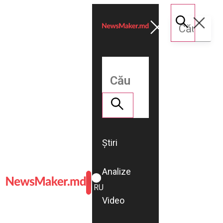
Știri
Analize
ROMÂNĂ
RU
Video