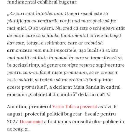
fundamental echilibrul bugetar.
„Riscuri sunt întotdeauna. Uneori riscul este să
planificam ca veniturile vor fi mai mari și ele să fie
mai mici. O să vedem. Nu cred că este o schimbare atât
de mare care să schimbe fundamental cifrele în buget,
dar este, totuși, o schimbare care ar trebui să
armonizeze mai mult impozitele, așa încât să existe
mai multă echitate în modul în care se impozitează și,
în același timp, să genereze niște resurse suplimentare
pentru că s-au făcut niște promisiuni, să se crească
niște salarii, și trebuie să încercăm să îndeplinim
aceste promisiuni”,
a declarat Maia Sandu în cadrul
emisiunii „Cabinetul din umbră” de la JurnalTV.
Vasile Tofan a prezentat
Amintim, premierul
astăzi, 6
august, proiectul politicii bugetar-fiscale pentru
Documentul
2027.
a fost supus consultărilor publice în
aceeași zi.