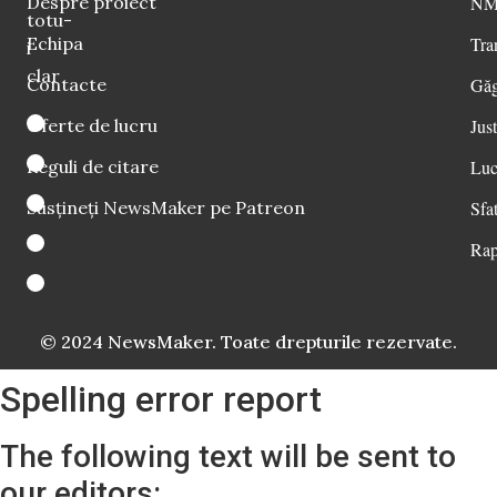
Despre proiect
NM 
totu-
Echipa
Tra
i
clar
Contacte
Găg
Oferte de lucru
Just
Reguli de citare
Luc
Susțineți NewsMaker pe Patreon
Sfat
Rap
© 2024 NewsMaker. Toate drepturile rezervate.
Spelling error report
The following text will be sent to
our editors: