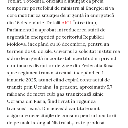
Tofilat. Totodată, oficialul a anunțat că preia
temporar portofoliul de ministru al Energiei și va
cere instituirea situației de urgență în energetică
AICI
din 16 decembrie. Detalii
. Între timp,
Parlamentul a aprobat introducerea stării de
urgență în energetică pe teritoriul Republicii
Moldova, începând cu 16 decembrie, pentru un
termen de 60 de zile. Guvernul a solicitat instituirea
stării de urgență în contextul incertitudinii privind
continuarea livrărilor de gaze din Federația Rusă
spre regiunea transnistreană, începând cu 1
ianuarie 2025, atunci când expiră contractul de
tranzit prin Ucraina. În prezent, aproximativ 5,7
milioane de metri cubi gaz tranzitează zilnic
Ucraina din Rusia, fiind livrat în regiunea
transnistreană. Din această cantitate sunt
asigurate necesitățile de consum pentru locuitorii
de pe malul stâng al Nistrului și este produsă