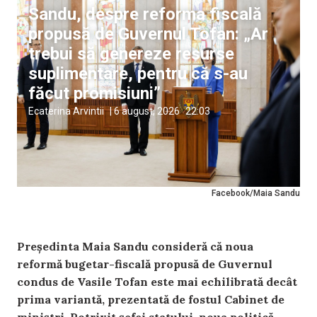
Sandu, despre reforma fiscală
propusă de Guvernul Tofan: „Ar
trebui să genereze resurse
suplimentare, pentru că s-au
făcut promisiuni”
Ecaterina Arvintii
|
6 august, 2026
22:03
Facebook/Maia Sandu
Președinta Maia Sandu consideră că noua
reformă bugetar-fiscală propusă de Guvernul
condus de Vasile Tofan este mai echilibrată decât
prima variantă, prezentată de fostul Cabinet de
miniștri. Potrivit șefei statului, noua politică