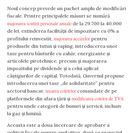
Noul concep prevede un pachet amplu de modificări
fiscale. Printre principalele măsuri se numără
majorarea scutirii personale anuale
de la 29.700 la 40.000
de lei, extinderea facilității de impozitare cu 0% a
majorarea accizelor
profitului reinvestit,
pentru
produsele din tutun și vaping, introducerea unor
taxe pentru băuturile cu zahăr, energizante și
articolele pirotehnice, precum și majorarea
impozitului pe dividende și a celui aplicat
câștigurilor de capital. Totodată, Guvernul propune
introducerea unei taxe „de solidaritate” pentru
taxarea coletelor
sectorul bancar,
comandate de pe
modificarea cotelor de TVA
platformele din afara țării și
pentru unele categorii de bunuri și servicii, inclusiv
la gaz și lumină.
Aceasta este a doua încercare de aprobare a
politicii fiscale pentru anul viitor, după ce proiectul