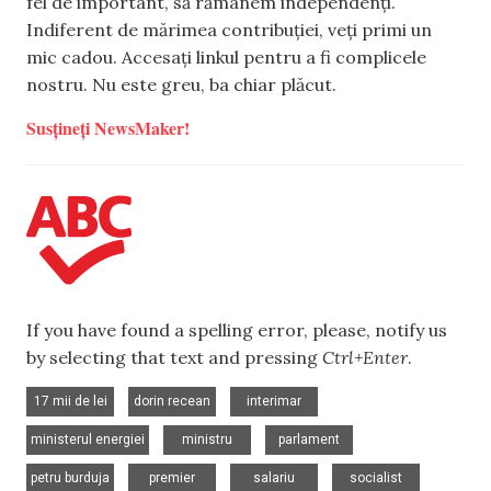
fel de important, să rămânem independenți.
Indiferent de mărimea contribuției, veți primi un
mic cadou. Accesați linkul pentru a fi complicele
nostru. Nu este greu, ba chiar plăcut.
Susțineți NewsMaker!
If you have found a spelling error, please, notify us
by selecting that text and pressing
Ctrl+Enter
.
,
,
,
17 mii de lei
dorin recean
interimar
,
,
,
ministerul energiei
ministru
parlament
,
,
,
petru burduja
premier
salariu
socialist