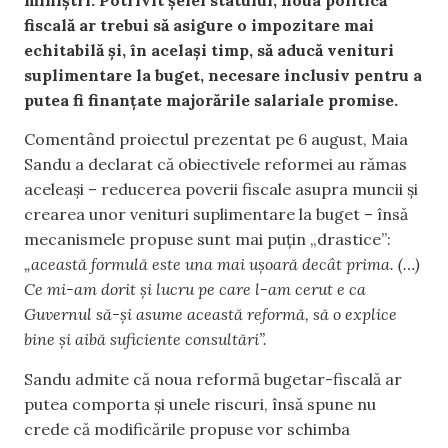
fiscală ar trebui să asigure o impozitare mai
echitabilă și, în același timp, să aducă venituri
suplimentare la buget, necesare inclusiv pentru a
putea fi finanțate majorările salariale promise.
Comentând proiectul prezentat pe 6 august, Maia
Sandu a declarat că obiectivele reformei au rămas
aceleași – reducerea poverii fiscale asupra muncii și
crearea unor venituri suplimentare la buget – însă
mecanismele propuse sunt mai puțin „drastice”:
„această formulă este una mai ușoară decât prima. (…)
Ce mi-am dorit și lucru pe care l-am cerut e ca
Guvernul să-și asume această reformă, să o explice
bine și aibă suficiente consultări”.
Sandu admite că noua reformă bugetar-fiscală ar
putea comporta și unele riscuri, însă spune nu
crede că modificările propuse vor schimba