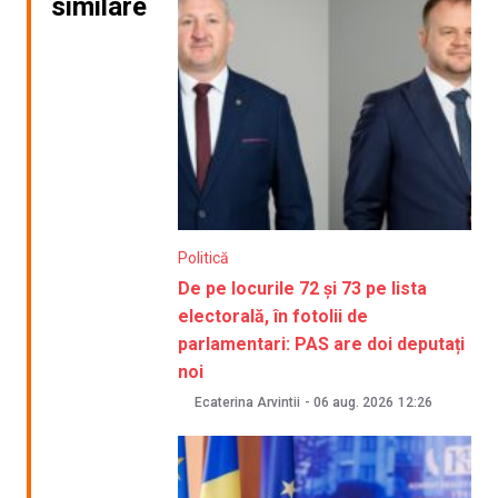
similare
Politică
De pe locurile 72 și 73 pe lista
electorală, în fotolii de
parlamentari: PAS are doi deputați
noi
Ecaterina Arvintii
-
06 aug. 2026
12:26