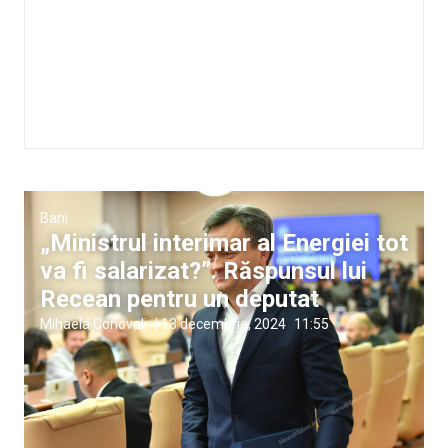
Bani
„Ministrul interimar al Energiei tot
va fi salarizat?”. Răspunsul lui
Recean pentru un deputat
Mihaela Conovali
|
13 decembrie, 2024
11:55