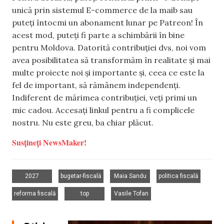
unică prin sistemul E-commerce de la maib sau
puteți întocmi un abonament lunar pe Patreon! În
acest mod, puteți fi parte a schimbării în bine
pentru Moldova. Datorită contribuției dvs, noi vom
avea posibilitatea să transformăm în realitate și mai
multe proiecte noi și importante și, ceea ce este la
fel de important, să rămânem independenți.
Indiferent de mărimea contribuției, veți primi un
mic cadou. Accesați linkul pentru a fi complicele
nostru. Nu este greu, ba chiar plăcut.
Susțineți NewsMaker!
,
,
,
,
2027
bugetar-fiscală
Maia Sandu
politica fiscală
,
,
reforma fiscală
top
Vasile Tofan