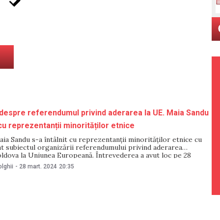
i despre referendumul privind aderarea la UE. Maia Sandu
 cu reprezentanții minorităților etnice
ia Sandu s-a întâlnit cu reprezentanții minorităților etnice cu
t subiectul organizării referendumului privind aderarea
oldova la Uniunea Europeană. Întrevederea a avut loc pe 28
eședinția de la Chișinău. Potrivit unui comunicat publicat de
lghii
-
28 mart. 2024
20:35
n cadrul întâlnirii, șefa statului a subliniat că aderarea