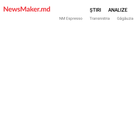
ȘTIRI
ANALIZE
NM Espresso
Transnistria
Găgăuzia