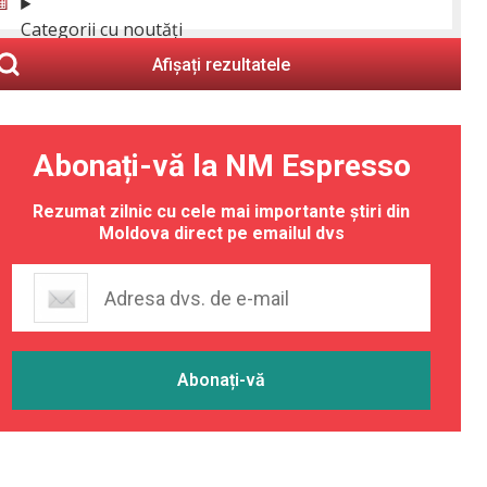
Categorii cu noutăți
Afișați rezultatele
Abonați-vă la NM Espresso
Rezumat zilnic cu cele mai importante știri din
Moldova direct pe emailul dvs