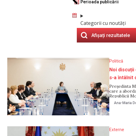
Perioada publicării
Categorii cu noutăți
Afișați rezultatele
Politică
Noi discuți
s-a întâlnit
Președinta Ma
care a aborda
Republicii M
martie, la Pr
Ana-Maria Do
Președinție, î
Externe