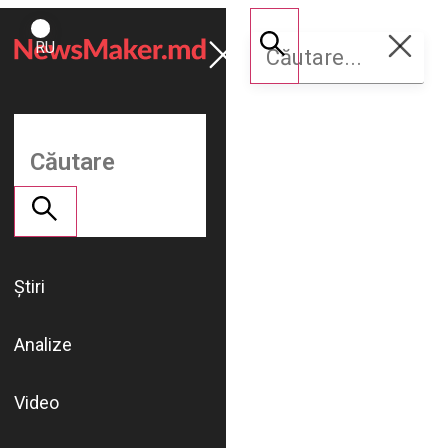
ROMÂNĂ
Susține
RU
NM
Știri
Analize
Video