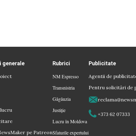
i generale
Rubrici
Publicitate
oiect
NM Espresso
Agentii de publicitat
Transnistria
Pentru solicitări de 
Găgăuzia
reclama@newsm
 lucru
Justiție
+373 62 07333
citare
Lucru în Moldova
 NewsMaker pe Patreon
Sfaturile expertului