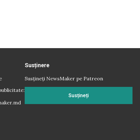
Susținere
e
Susțineți NewsMaker pe Patreon
publicitate:
Susțineți
aker.md