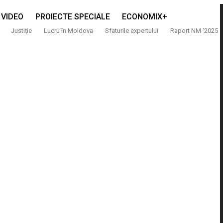
VIDEO
PROIECTE SPECIALE
ECONOMIX+
Justiție
Lucru în Moldova
Sfaturile expertului
Raport NM ‘2025