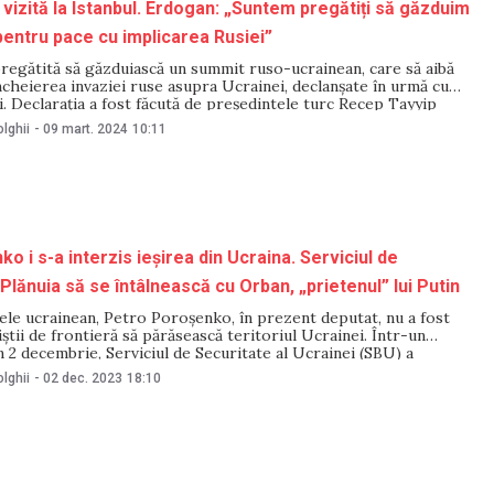
n vizită la Istanbul. Erdogan: „Suntem pregătiți să găzduim
entru pace cu implicarea Rusiei”
regătită să găzduiască un summit ruso-ucrainean, care să aibă
cheierea invaziei ruse asupra Ucrainei, declanșate în urmă cu
i. Declarația a fost făcută de președintele turc Recep Tayyip
adrul unei conferințe de presă comună cu omologului său
lghii
-
09 mart. 2024
10:11
dimir Zelenski, care
o i s-a interzis ieșirea din Ucraina. Serviciul de
Plănuia să se întâlnească cu Orban, „prietenul” lui Putin
ele ucrainean, Petro Poroșenko, în prezent deputat, nu a fost
țiștii de frontieră să părăsească teritoriul Ucrainei. Într-un
 2 decembrie, Serviciul de Securitate al Ucrainei (SBU) a
ui Poroșenko i-a fost refuzată ieșirea din țară pe motiv că urma
lghii
-
02 dec. 2023
18:10
ască cu premierul