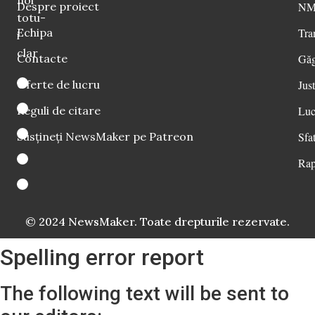
Despre proiect
NM 
totu-
Echipa
Tra
i
clar
Contacte
Găg
Oferte de lucru
Just
Reguli de citare
Luc
Susțineți NewsMaker pe Patreon
Sfat
Rap
© 2024 NewsMaker. Toate drepturile rezervate.
Spelling error report
The following text will be sent to