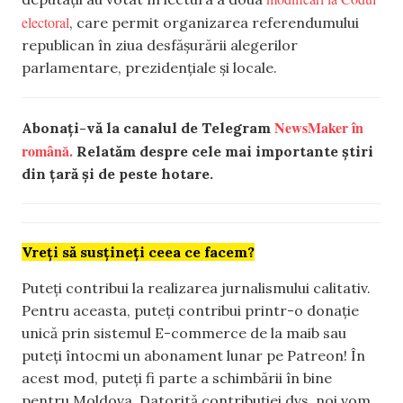
electoral
, care permit organizarea referendumului
republican în ziua desfășurării alegerilor
parlamentare, prezidențiale și locale.
NewsMaker în
Abonați-vă la canalul de Telegram
română.
Relatăm despre cele mai importante știri
din țară și de peste hotare.
Vreți să susțineți ceea ce facem?
Puteți contribui la realizarea jurnalismului calitativ.
Pentru aceasta, puteți contribui printr-o donație
unică prin sistemul E-commerce de la maib sau
puteți întocmi un abonament lunar pe Patreon! În
acest mod, puteți fi parte a schimbării în bine
pentru Moldova. Datorită contribuției dvs, noi vom