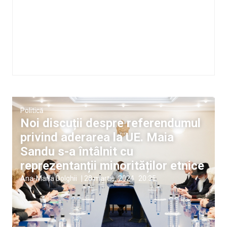
Politică
Noi discuții despre referendumul
privind aderarea la UE. Maia
Sandu s-a întâlnit cu
reprezentanții minorităților etnice
Ana-Maria Dolghii
|
28 martie, 2024
20:35