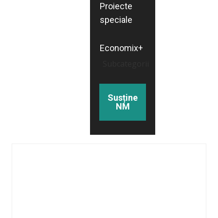
Proiecte
speciale
Economix+
Subcategorii
Susține
NM