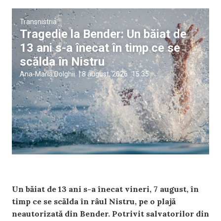
Transnistria
Tragedie la Bender: Un băiat de
13 ani s-a înecat în timp ce se
scălda în Nistru
Ana-Maria Dolghii
|
8 august, 2026
15:35
Un băiat de 13 ani s-a înecat vineri, 7 august, în
timp ce se scălda în râul Nistru, pe o plajă
neautorizată din Bender. Potrivit salvatorilor din