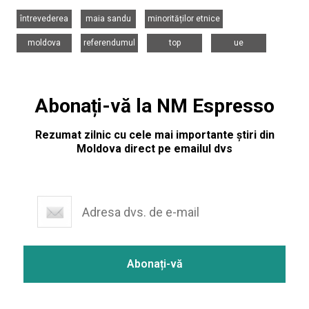
,
,
,
întrevederea
maia sandu
minorităților etnice
,
,
,
moldova
referendumul
top
ue
Abonați-vă la NM Espresso
Rezumat zilnic cu cele mai importante știri din
Moldova direct pe emailul dvs