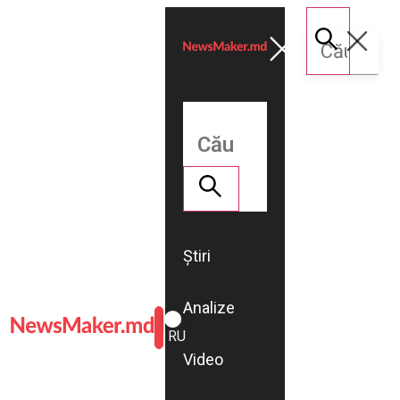
Știri
Analize
ROMÂNĂ
RU
Video