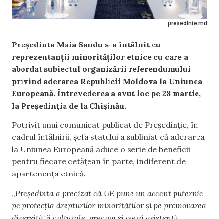
presedinte.md
Președinta Maia Sandu s-a întâlnit cu
reprezentanții minorităților etnice cu care a
abordat subiectul organizării referendumului
privind aderarea Republicii Moldova la Uniunea
Europeană. Întrevederea a avut loc pe 28 martie,
la Președinția de la Chișinău.
Potrivit unui comunicat publicat de Președinție, în
cadrul întâlnirii, șefa statului a subliniat că aderarea
la Uniunea Europeană aduce o serie de beneficii
pentru fiecare cetățean în parte, indiferent de
apartenența etnică.
„
Președinta a precizat că UE pune un accent puternic
pe protecția drepturilor minorităților și pe promovarea
diversității culturale, precum și oferă asistență