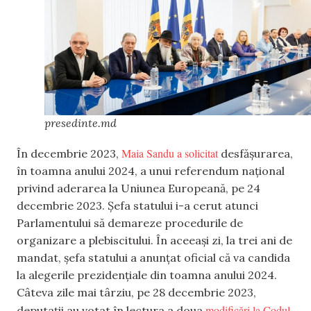
presedinte.md
Maia Sandu a solicitat
În decembrie 2023,
desfășurarea,
în toamna anului 2024, a unui referendum național
privind aderarea la Uniunea Europeană, pe 24
decembrie 2023. Șefa statului i-a cerut atunci
Parlamentului să demareze procedurile de
organizare a plebiscitului. În aceeași zi, la trei ani de
mandat, șefa statului a anunțat oficial că va candida
la alegerile prezidențiale din toamna anului 2024.
Câteva zile mai târziu, pe 28 decembrie 2023,
modificări la Codul
deputații au votat în lectura a doua