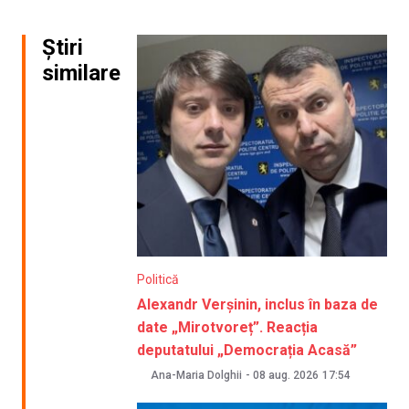
Știri
similare
Politică
Alexandr Verșinin, inclus în baza de
date „Mirotvoreț”. Reacția
deputatului „Democrația Acasă”
Ana-Maria Dolghii
-
08 aug. 2026
17:54