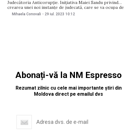
Judecătoria Anticorupție. Inițiativa Maiei Sandu privind
crearea unei noi instanțe de judecată, care se va ocupa de
cazurile de corupție, a fost trimisă în Parlament. De
Mihaela Conovali
-
29 iul. 2023
10:12
menționat că președinta a renunțat la denumirea „Tribunalul
Anticorupție”. Potrivit noului proiect, instanța se va
Abonați-vă la NM Espresso
Rezumat zilnic cu cele mai importante știri din
Moldova direct pe emailul dvs