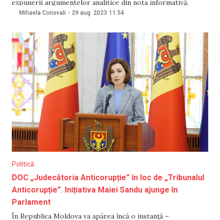
expunerii argumentelor analitice din nota informativă,
instituirea tribunalului riscă să rămână o inițiativă eșuată.
Mihaela Conovali
-
29 aug. 2023
11:54
Consiliul Uniunii Avocaților din Republica Moldova a
examinat proiectul de Lege cu privire la sistemul
judecătoresc anticorupție și modificarea unor acte
normative
Politică
DOC „Judecătoria Anticorupție” în loc de „Tribunalul
Anticorupție”. Inițiativa Maiei Sandu ajunge în
Parlament
În Republica Moldova va apărea încă o instanță –