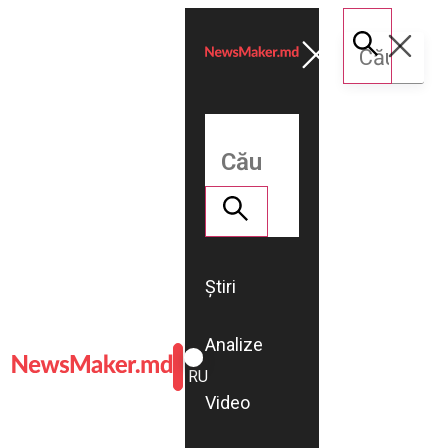
Știri
Analize
ROMÂNĂ
RU
Video