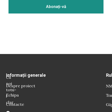
Informații generale
Ru
Cu
noi
Despre proiect
NM 
totu-
Echipa
Tra
i
clar
Contacte
Găg