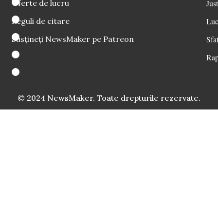
Oferte de lucru
Just
Reguli de citare
Luc
Susțineți NewsMaker pe Patreon
Sfat
Rap
© 2024 NewsMaker. Toate drepturile rezervate.