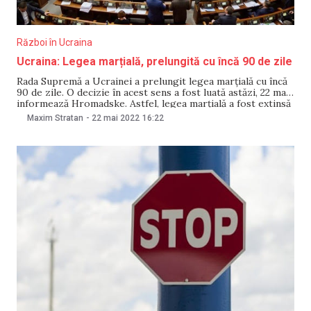
Război în Ucraina
Ucraina: Legea marțială, prelungită cu încă 90 de zile
Rada Supremă a Ucrainei a prelungit legea marțială cu încă
90 de zile. O decizie în acest sens a fost luată astăzi, 22 mai,
informează Hromadske. Astfel, legea marțială a fost extinsă
până pe data de 23 august. Amintim că legea marțială a fost
Maxim Stratan
-
22 mai 2022
16:22
introdusă pe 24 februarie, atunci când