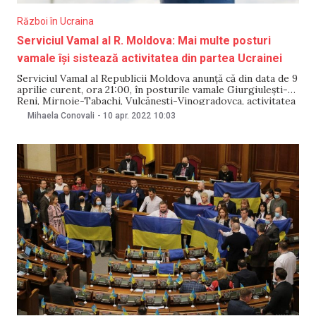
Război în Ucraina
Serviciul Vamal al R. Moldova: Mai multe posturi
vamale își sistează activitatea din partea Ucrainei
Serviciul Vamal al Republicii Moldova anunță că din data de 9
aprilie curent, ora 21:00, în posturile vamale Giurgiulești-
Reni, Mirnoie-Tabachi, Vulcănești-Vinogradovca, activitatea
este sistată din partea Ucrainei. Conform informației
Mihaela Conovali
-
10 apr. 2022
10:03
obținute de la omologii lor din țara vecină, reprezentanții
Serviciului Vamal declară că aceasta este o acțiune stabilită
în vederea executării