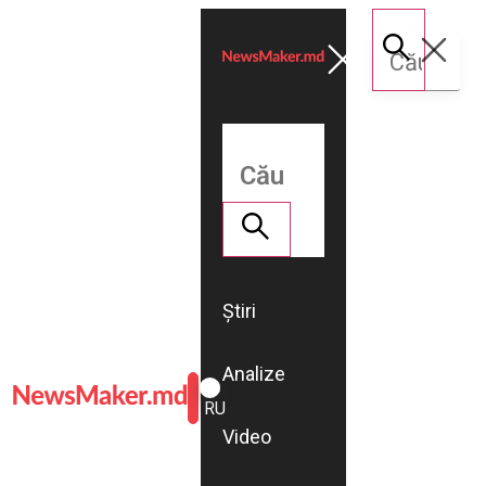
Știri
Analize
ROMÂNĂ
RU
Video