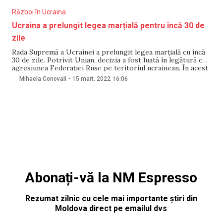
Război în Ucraina
Ucraina a prelungit legea marțială pentru încă 30 de
zile
Rada Supremă a Ucrainei a prelungit legea marțială cu încă
30 de zile. Potrivit Unian, decizia a fost luată în legătură cu
agresiunea Federației Ruse pe teritoriul ucrainean. În acest
fel, legea marțială a fost prelungită până pe 25 aprilie.
Mihaela Conovali
-
15 mart. 2022
16:06
Legea marțială se pune în aplicare atunci când o țară
Abonați-vă la NM Espresso
Rezumat zilnic cu cele mai importante știri din
Moldova direct pe emailul dvs