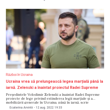
Unian. „Parlamentul a susținut (nr. 7664) prelungirea legii
marțiale cu 90 de zile până la 21
Război în Ucraina
Ucraina vrea să prelungească legea marțială până la
iarnă. Zelenski a înaintat proiectul Radei Supreme
Președintele Volodimir Zelenski a înaintat Radei Supreme
proiecte de lege privind extinderea legii marțiale și a
mobilizării generale în Ucraina, până în iarnă, scrie
Ukrainskaia Pravda. Potrivit sursei citate, proiectele de legi
Ecaterina Arvintii
-
12 aug. 2022
19:33