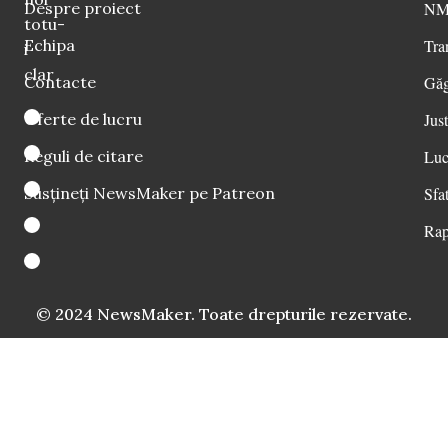
Despre proiect
NM 
totu-
Echipa
Tra
i
clar
Contacte
Găg
Oferte de lucru
Just
Reguli de citare
Luc
Susțineți NewsMaker pe Patreon
Sfat
Rap
© 2024 NewsMaker. Toate drepturile rezervate.