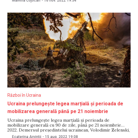
Malvina Cojocari
-
16 nov. 2022
19:54
2023. Potrivit sursei citate, Rada Supremă a Ucrainei a
prelungit legea marțială și mobilizarea generală cu
Război în Ucraina
Ucraina prelungește legea marțială și perioada de
mobilizarea generală până pe 21 noiembrie
Ucraina prelungește legea marțială și perioada de
mobilizare generală cu 90 de zile, până pe 21 noiembrie
2022. Demersul președintelui ucrainean, Volodimir Zelenski,
a fost susținut de 328 de deputați din Rada Supremă, scrie
Ecaterina Arvintii
-
15 aug. 2022
19:08