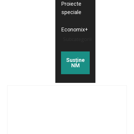
Proiecte
speciale
Economix+
Subcategorii
Susține
NM