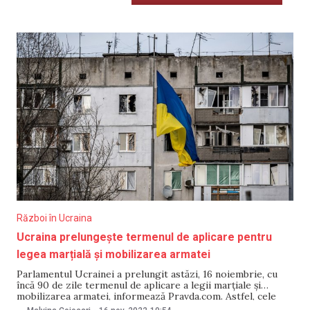
Război în Ucraina
Ucraina prelungește termenul de aplicare pentru
legea marțială și mobilizarea armatei
Parlamentul Ucrainei a prelungit astăzi, 16 noiembrie, cu
încă 90 de zile termenul de aplicare a legii marţiale şi
mobilizarea armatei, informează Pravda.com. Astfel, cele
două prevederi sunt valabile acum până pe 19 februarie