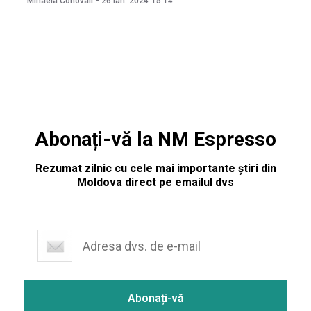
Mihaela Conovali
-
26 ian. 2024
15:14
Propunerea, potrivit lui Galbur, se regăsește într-o
solicitare oficială către Administrația Națională a
Penitenciarelor. Galbur a declarat că pe 26
Abonați-vă la NM Espresso
Rezumat zilnic cu cele mai importante știri din
Moldova direct pe emailul dvs