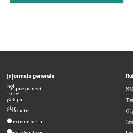
Informații generale
Ru
Cu
noi
Despre proiect
NM 
totu-
Echipa
Tra
i
clar
Contacte
Găg
Oferte de lucru
Just
Reguli de citare
Luc