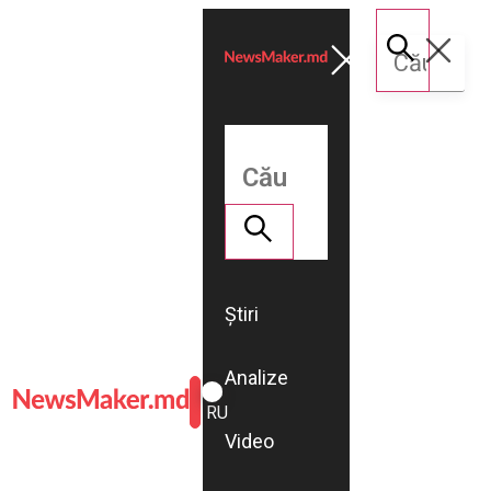
Știri
Analize
ROMÂNĂ
RU
Video