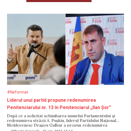
#Neformat
Liderul unui partid propune redenumirea
Penitenciarului nr. 13 în Penitenciarul „Ilan Șor”
După ce a solicitat schimbarea numelui Parlamentului și
redenumirea străzii A. Pușkin, liderul Partidului Național
Moldovenesc Dragoș Galbur a propus redenumirea
Penitenciarului nr. 13 din Chișinău în penitenciarul „Ilan Șor”.