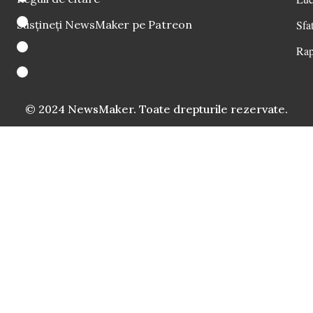
Susțineți NewsMaker pe Patreon
Sfat
Rap
© 2024 NewsMaker. Toate drepturile rezervate.