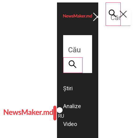
Știri
Analize
ROMÂNĂ
RU
Video