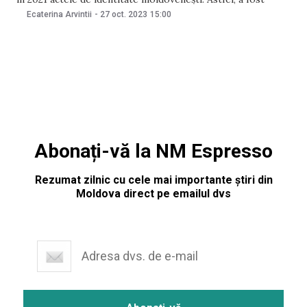
menținută decizia primei instanțe care a constatat că
Ecaterina Arvintii
-
27 oct. 2023
15:00
cererea fostului lider al Partidului „ȘOR”, declarat
neconstituțional, nu este întemeiată. Decizia, pronunțată de
Abonați-vă la NM Espresso
Rezumat zilnic cu cele mai importante știri din
Moldova direct pe emailul dvs