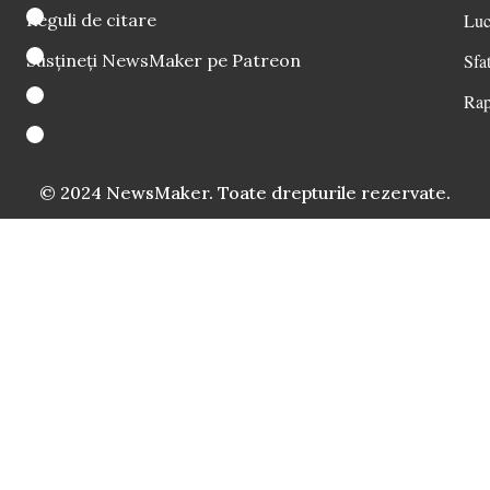
Reguli de citare
Luc
Susțineți NewsMaker pe Patreon
Sfat
Rap
© 2024 NewsMaker. Toate drepturile rezervate.