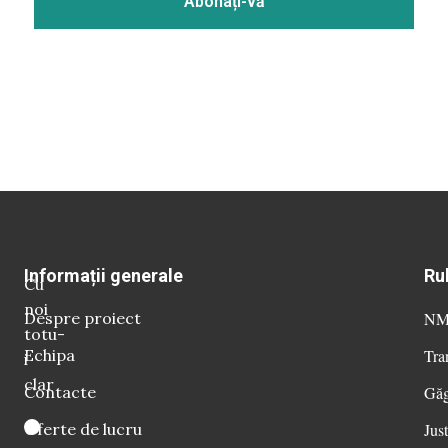
Informații generale
Ru
Cu
noi
Despre proiect
NM 
totu-
Echipa
Tra
i
clar
Contacte
Găg
Oferte de lucru
Just