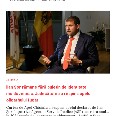
Ecaterina Arvintii
-
05 nov. 2023
11:18
5 noiembrie drept nul. „Șansa” critică autoritățile pentru că
au decis să organizeze scrutinul, chiar
Justiție
Ilan Șor rămâne fără buletin de identitate
moldovenesc. Judecătorii au respins apelul
oligarhului fugar
Curtea de Apel Chișinău a respins apelul declarat de Ilan
Șor împotriva Agenției Servicii Publice (ASP), care i-a anulat
în 2021 actele de identitate moldovenești. Astfel, a fost