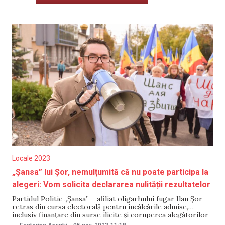
Locale 2023
„Șansa” lui Șor, nemulțumită că nu poate participa la
alegeri: Vom solicita declararea nulității rezultatelor
Partidul Politic „Șansa” – afiliat oligarhului fugar Ilan Șor –
retras din cursa electorală pentru încălcările admise,
inclusiv finanțare din surse ilicite și coruperea alegătorilor
și a candidaților, anunță că va cere declararea scrutinului din