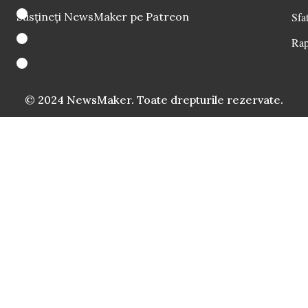
Susțineți NewsMaker pe Patreon
Sfat
Rap
© 2024 NewsMaker. Toate drepturile rezervate.