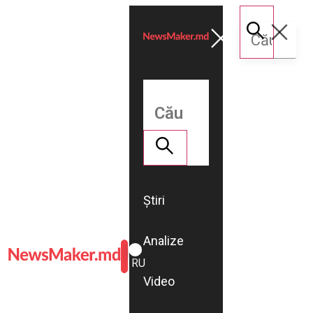
Știri
Analize
ROMÂNĂ
RU
Video