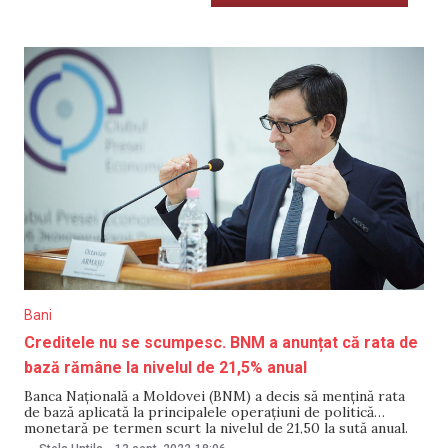
Bani
Creditele nu se scumpesc. BNM a anunțat că rata de
bază rămâne la nivelul de 21,5% anual
Banca Națională a Moldovei (BNM) a decis să mențină rata
de bază aplicată la principalele operațiuni de politică
monetară pe termen scurt la nivelul de 21,50 la sută anual.
Decizia a fost luată de Comitetul executiv al instituției, în