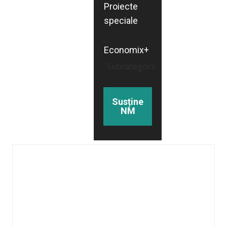
Proiecte
speciale
Economix+
Subcategorii
Susține
NM