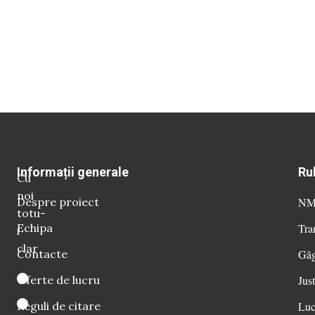
Informații generale
Ru
Cu
noi
Despre proiect
NM 
totu-
Echipa
Tra
i
clar
Contacte
Găg
Oferte de lucru
Just
Reguli de citare
Luc