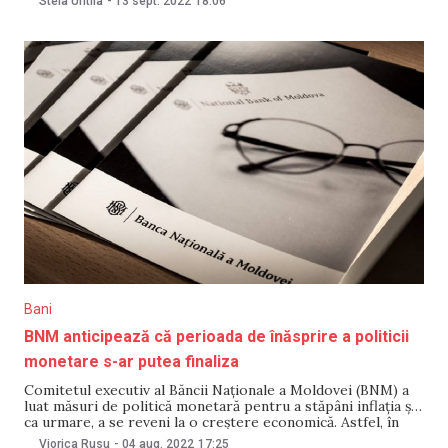
Stela Untila
-
13 sept. 2022
18:06
cadrul ședinței din 13 septembri. Astfel, se menține rata de
bază
Bani
BNM anticipează că perioada de înăsprire a politicii
monetare s-ar putea finaliza
Comitetul executiv al Băncii Naționale a Moldovei (BNM) a
luat măsuri de politică monetară pentru a stăpâni inflația și,
ca urmare, a se reveni la o creștere economică. Astfel, în
ședința de astăzi, cu vot unanim, s-a decis majorarea ratei
Viorica Rusu
-
04 aug. 2022
17:25