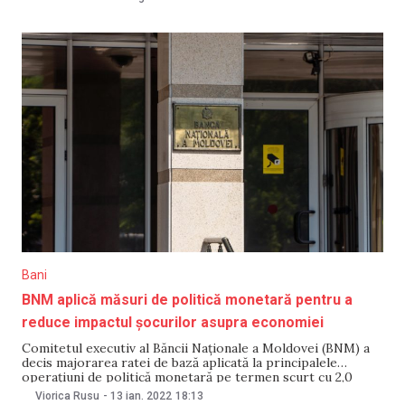
de bază aplicată la principalele operațiuni de politică
monetară pe
Bani
BNM aplică măsuri de politică monetară pentru a
reduce impactul șocurilor asupra economiei
Comitetul executiv al Băncii Naționale a Moldovei (BNM) a
decis majorarea ratei de bază aplicată la principalele
operațiuni de politică monetară pe termen scurt cu 2,0
puncte procentuale până la 8,50 la sută anual. Decizia a fost
Viorica Rusu
-
13 ian. 2022
18:13