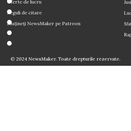
Oferte de lucru
Just
Reguli de citare
Luc
Susțineți NewsMaker pe Patreon
Sfat
Rap
© 2024 NewsMaker. Toate drepturile rezervate.