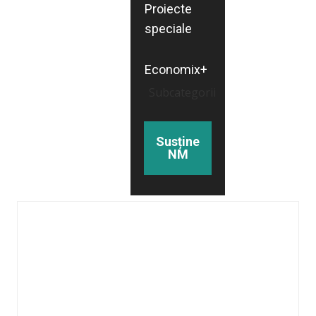
Proiecte
speciale
Economix+
Subcategorii
Susține
NM