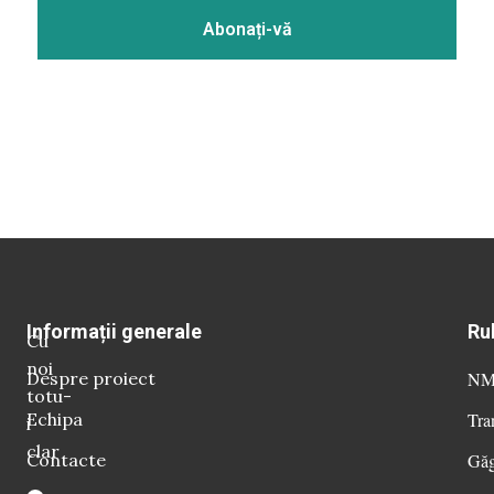
Informații generale
Ru
Cu
noi
Despre proiect
NM 
totu-
Echipa
Tra
i
clar
Contacte
Găg