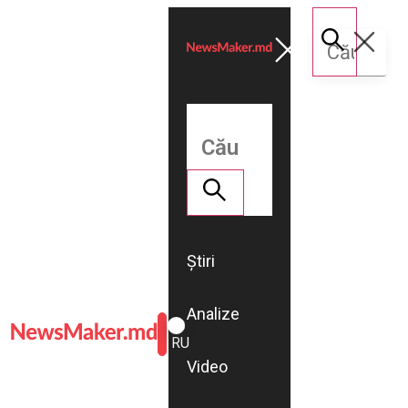
Știri
Analize
ROMÂNĂ
RU
Video