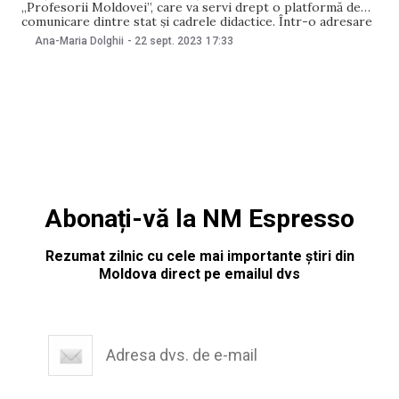
„Profesorii Moldovei”, care va servi drept o platformă de
comunicare dintre stat și cadrele didactice. Într-o adresare
video publicată pe Facebook, șefa statului a invitat cadrele
Ana-Maria Dolghii
-
22 sept. 2023
17:33
didactice din Moldova să participe la prima ediției a
formului, care se va desfășura pe 7
Abonați-vă la NM Espresso
Rezumat zilnic cu cele mai importante știri din
Moldova direct pe emailul dvs