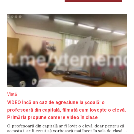
Viață
VIDEO Încă un caz de agresiune la școală: o
profesoară din capitală, filmată cum lovește o elevă.
Primăria propune camere video în clase
O profesoară din capitală ar fi lovit o elevă, doar pentru că
aceasta i-ar fi cerut să vorbească mai încet în sala de clasă și