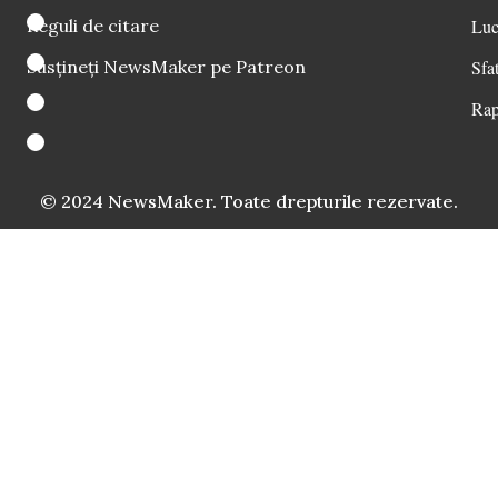
Reguli de citare
Luc
Susțineți NewsMaker pe Patreon
Sfat
Rap
© 2024 NewsMaker. Toate drepturile rezervate.