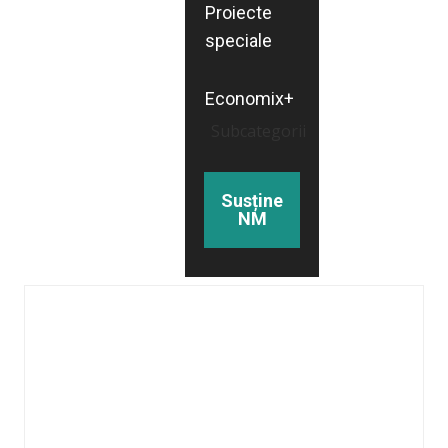
Proiecte
speciale
Economix+
Subcategorii
Susține
NM