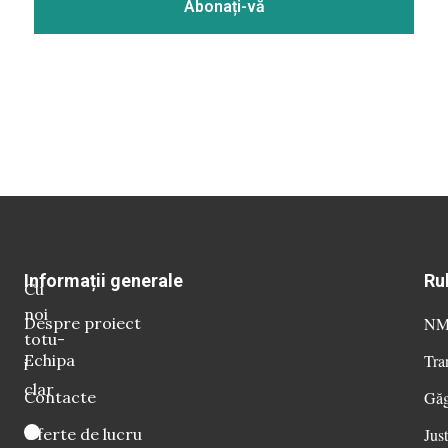
Informații generale
Ru
Cu
noi
Despre proiect
NM 
totu-
Echipa
Tra
i
clar
Contacte
Găg
Oferte de lucru
Just