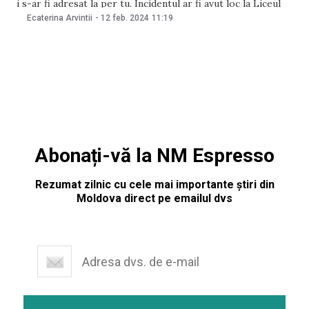
i s-ar fi adresat la per tu. Incidentul ar fi avut loc la Liceul
„Alecu Russo” din Chișinău. Imaginile video în care este
Ecaterina Arvintii
-
12 feb. 2024
11:19
surprins momentul
Abonați-vă la NM Espresso
Rezumat zilnic cu cele mai importante știri din
Moldova direct pe emailul dvs