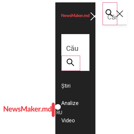
Știri
Analize
ROMÂNĂ
RU
Video