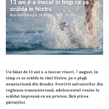
13 ani s-a înecat în timp ce se
scălda în Nistru
Ana-Maria Dolghii
|
8 august, 2026
15:35
Un băiat de 13 ani s-a înecat vineri, 7 august, în
timp ce se scălda în râul Nistru, pe o plajă
neautorizată din Bender. Potrivit salvatorilor din
regiunea transnistreană, adolescentul venise la
scăldat împreună cu un prieten, fără știrea
părinților.