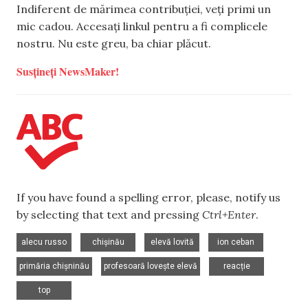
Indiferent de mărimea contribuției, veți primi un
mic cadou. Accesați linkul pentru a fi complicele
nostru. Nu este greu, ba chiar plăcut.
Susțineți NewsMaker!
If you have found a spelling error, please, notify us
by selecting that text and pressing
Ctrl+Enter
.
,
,
,
,
alecu russo
chișinău
elevă lovită
ion ceban
,
,
,
primăria chișninău
profesoară lovește elevă
reacție
top