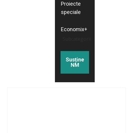
Proiecte
speciale
Economix+
Subcategorii
Susține
NM