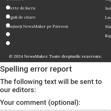
Oferte de lucru
Just
Reguli de citare
Luc
Susțineți NewsMaker pe Patreon
Sfat
Rap
© 2024 NewsMaker. Toate drepturile rezervate.
Spelling error report
The following text will be sent to
our editors:
Your comment (optional):