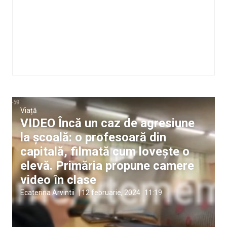
Viață
VIDEO Încă un caz de agresiune
la școală: o profesoară din
capitală, filmată cum lovește o
elevă. Primăria propune camere
video în clase
Ecaterina Arvintii
|
12 februarie, 2024
11:19