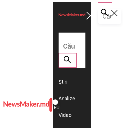
Știri
Analize
ROMÂNĂ
RU
Video