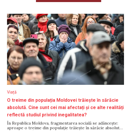
Viață
O treime din populația Moldovei trăiește în sărăcie
absolută. Cine sunt cei mai afectați și ce alte realități
reflectă studiul privind inegalitatea?
În Republica Moldova, fragmentarea socială se adâncește:
aproape o treime din populație trăiește în sărăcie absolută,