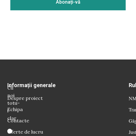
Informații generale
Ru
Cu
noi
Despre proiect
NM 
totu-
Echipa
Tra
i
clar
Contacte
Găg
Oferte de lucru
Just