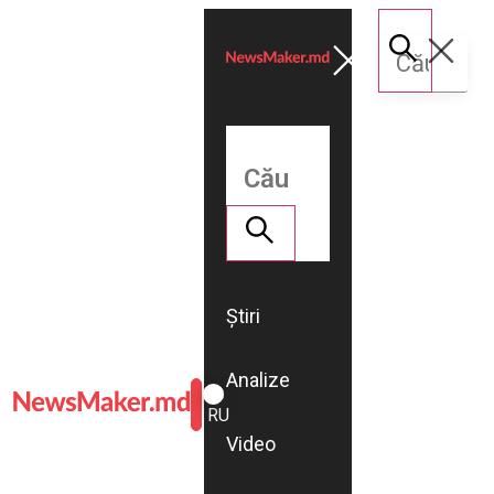
Știri
Analize
ROMÂNĂ
RU
Video