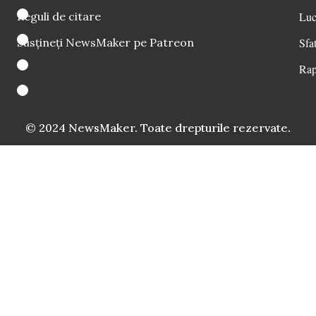
Reguli de citare
Luc
Susțineți NewsMaker pe Patreon
Sfat
Rap
© 2024 NewsMaker. Toate drepturile rezervate.