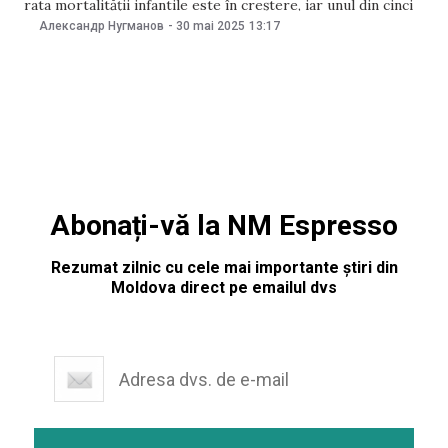
rata mortalității infantile este în creștere, iar unul din cinci
locuitori consideră că victima unui viol poartă vina pentru
Александр Нугманов
-
30 mai 2025
13:17
cele întâmplate. Aceste concluzii apar în noul raport
„Moldova inegală”, publicat de Centrul Parteneriat pentru
Abonați-vă la NM Espresso
Rezumat zilnic cu cele mai importante știri din
Moldova direct pe emailul dvs