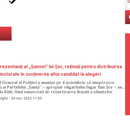
prezentanți ai „Șansei” lui Șor, reținuți pentru distribuirea
lectorale în susținerea altui candidat la alegeri
 General al Poliției a anunțat pe 4 noiembrie că unsprezece
 ai Partidului „Șansă” – apropiat oligarhului fugar Ilan Șor – au
 la Bălți, fiind suspectați de repartizarea ilegală a pliantelor
susținerea altui candidat la alegerile locale, afiliat Partidului
lghii
-
04 nov. 2023
11:05
nal „ȘOR”. Printre persoanele reținute se