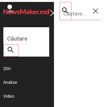
ROMÂNĂ
Susține
RU
NM
Știri
Analize
Video