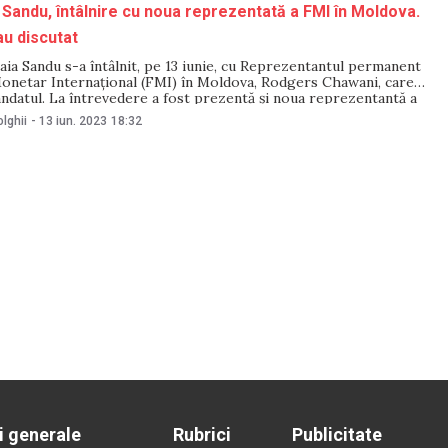
Sandu, întâlnire cu noua reprezentată a FMI în Moldova.
u discutat
ia Sandu s-a întâlnit, pe 13 iunie, cu Reprezentantul permanent
Monetar Internațional (FMI) în Moldova, Rodgers Chawani, care
andatul. La întrevedere a fost prezentă și noua reprezentantă a
oastră, Svetlana Cerovic. În cadrul întrevederii s-a discutat
lghii
-
13 iun. 2023
18:32
ste derulat Programul de
i generale
Rubrici
Publicitate