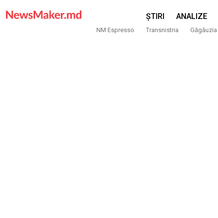
ȘTIRI
ANALIZE
NM Espresso
Transnistria
Găgăuzia