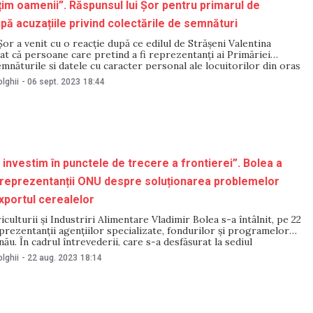
țim oamenii”. Răspunsul lui Șor pentru primarul de
upă acuzațiile privind colectările de semnături
Șor a venit cu o reacție după ce edilul de Strășeni Valentina
at că persoane care pretind a fi reprezentanți ai Primăriei
mnăturile și datele cu caracter personal ale locuitorilor din oraș
tele de infrastructură ale acestuia. Într-un comentariu pentru
lghii
-
06 sept. 2023
18:44
artidului „ȘOR”,
 investim în punctele de trecere a frontierei”. Bolea a
 reprezentanții ONU despre soluționarea problemelor
xportul cerealelor
iculturii și Industriri Alimentare Vladimir Bolea s-a întâlnit, pe 22
prezentanții agenţiilor specializate, fondurilor şi programelor
ău. În cadrul întrevederii, care s-a desfășurat la sediul
Agriculturii și Industriei Alimentare, părțile au discutat despre
lghii
-
22 aug. 2023
18:14
 de a interveni cu măsuri de urgență în sprijinul agricultorilor.