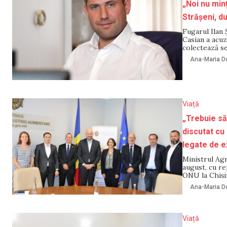
„Noi nu min
Strășeni, d
Fugarul Ilan 
Casian a acuz
colectează se
pentru proiec
Ana-Maria Do
NM, liderul P
Viață
„Trebuie să
discutat cu
legate de e
Ministrul Agr
august, cu re
ONU la Chișin
Ministerului 
Ana-Maria Do
posibilitățile
Viață