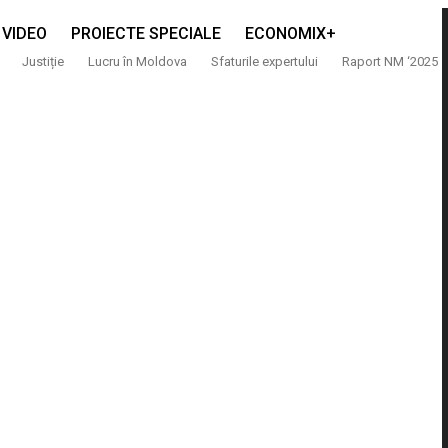
VIDEO
PROIECTE SPECIALE
ECONOMIX+
Justiție
Lucru în Moldova
Sfaturile expertului
Raport NM ‘2025