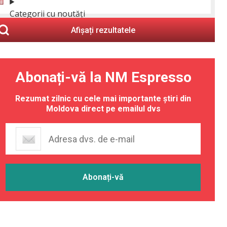
Categorii cu noutăți
Afișați rezultatele
Abonați-vă la NM Espresso
Rezumat zilnic cu cele mai importante știri din
Moldova direct pe emailul dvs