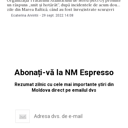
Organizația Tratatului Atlanticului de Nord (NATO) promite
un răspuns „unit și hotărât”, după incidentele de acum două
zile din Marea Baltică, când au fost înregistrate scurgeri
inexplicabile în conductele Nord Stream. Într-o declarație
Ecaterina Arvintii
-
29 sept. 2022
14:08
emisă, Consiliul NATO califică deteriorarea conductelor de
gaz drept un „sabotaj deliberat, imprudent și iresponsabil”.
„Pagubele aduse
Abonați-vă la NM Espresso
Rezumat zilnic cu cele mai importante știri din
Moldova direct pe emailul dvs