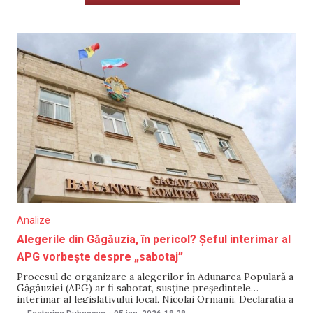
Analize
Alegerile din Găgăuzia, în pericol? Șeful interimar al
APG vorbește despre „sabotaj”
Procesul de organizare a alegerilor în Adunarea Populară a
Găgăuziei (APG) ar fi sabotat, susține președintele
interimar al legislativului local, Nicolai Ormanji. Declarația a
fost făcută după ce ședința APG din 5 ianuarie, la care