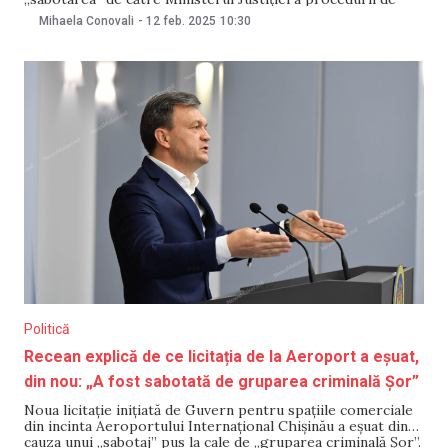
extrădare a lui Ilan Șor. Premierul a numit afirmațiile
Mihaela Conovali
-
12 feb. 2025
10:30
Veronicăi Dragalin „politice”. „Nu voi comenta declarațiile
politice ale unui procuror. Așteptarea tututor este foarte
simplă: dosare, probe,
Politică
Recean explică de ce licitația de la Aeroport a eșuat,
din nou: „A fost sabotată de gruparea criminală Șor”
Noua licitație inițiată de Guvern pentru spațiile comerciale
din incinta Aeroportului Internațional Chișinău a eșuat din
cauza unui „sabotaj” pus la cale de „gruparea criminală Șor”.