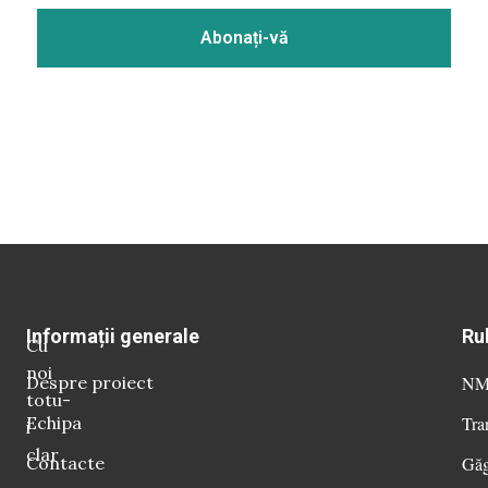
Informații generale
Ru
Cu
noi
Despre proiect
NM 
totu-
Echipa
Tra
i
clar
Contacte
Găg