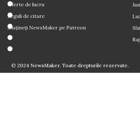
Oferte de lucru
Just
Reguli de citare
Luc
Susțineți NewsMaker pe Patreon
Sfat
Rap
© 2024 NewsMaker. Toate drepturile rezervate.