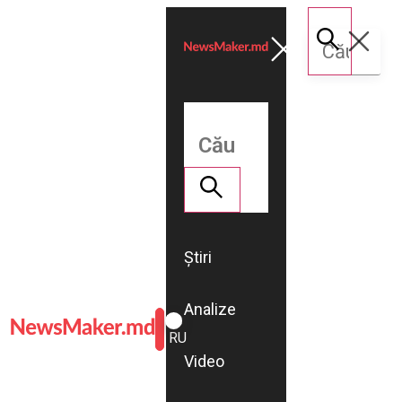
Știri
Analize
ROMÂNĂ
RU
Video