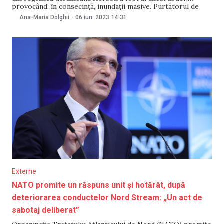
provocând, în consecință, inundații masive. Purtătorul de
cuvânt al Kremlinului, Dmitri Peskov, susține că distrugerea
Ana-Maria Dolghii
-
06 iun. 2023
14:31
barajului este un „sabotaj” de care s-ar face vinovată
Ucraina. Scopul acestei acțiuni, potrivit lui
Externe
NATO promite un răspuns unit și hotărât, după
deteriorarea conductelor Nord Stream: „Un act de
sabotaj deliberat”