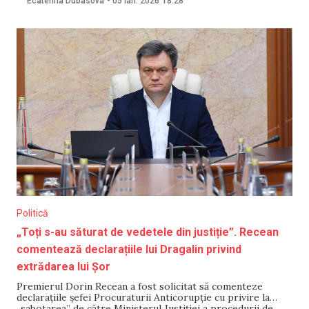
Ecaterina Dubasova
-
05 ian. 2026
18:28
trebuia să fie aprobat devizul cheltuielilor pentru alegeri,
nu a avut loc din lipsă de
Politică
„Toți s-au săturat de vedetele din justiție”. Recean
comentează declarațiile lui Dragalin privind
extrădarea lui Șor
Premierul Dorin Recean a fost solicitat să comenteze
declarațiile șefei Procuraturii Anticorupție cu privire la
„sabotarea” de către Ministerul Justiției a procedurii de