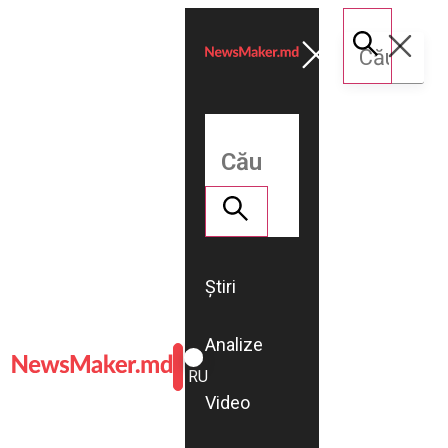
Știri
Analize
ROMÂNĂ
RU
Video