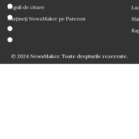
Reguli de citare
Luc
Susțineți NewsMaker pe Patreon
Sfat
Rap
© 2024 NewsMaker. Toate drepturile rezervate.