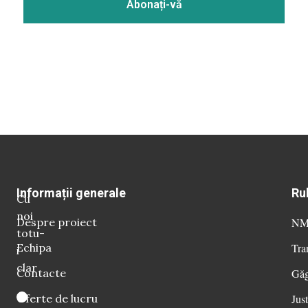
Informații generale
Ru
Cu
noi
Despre proiect
NM 
totu-
Echipa
Tra
i
clar
Contacte
Găg
Oferte de lucru
Just