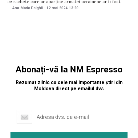
ce rachete care ar aparține armatei ucrainene ar fi fost
doborâte de sistemele antiaeriene rusești și ar fi căzut
Ana-Maria Dolghii
-
12 mai 2024
13:20
peste clădire, potrivit Ministerului Apărării de la Moscova.
Cel puțin 13 persoane au fost rănite.
Abonați-vă la NM Espresso
Rezumat zilnic cu cele mai importante știri din
Moldova direct pe emailul dvs