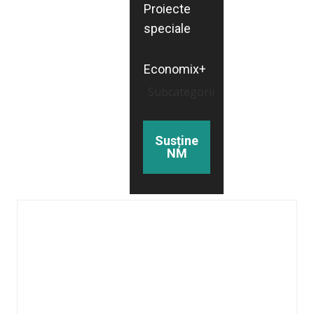
Proiecte
speciale
Economix+
Subcategorii
Susține
NM