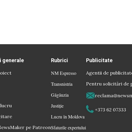
i generale
Rubrici
Publicitate
oiect
NM Espresso
Agentii de publicitat
Transnistria
Pentru solicitări de 
Găgăuzia
reclama@newsm
 lucru
Justiție
+373 62 07333
citare
Lucru în Moldova
 NewsMaker pe Patreon
Sfaturile expertului