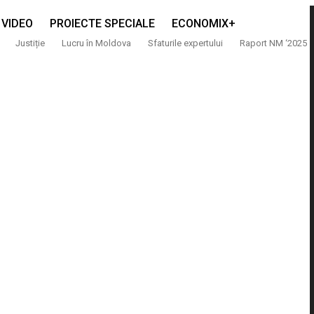
VIDEO
PROIECTE SPECIALE
ECONOMIX+
Justiție
Lucru în Moldova
Sfaturile expertului
Raport NM ‘2025