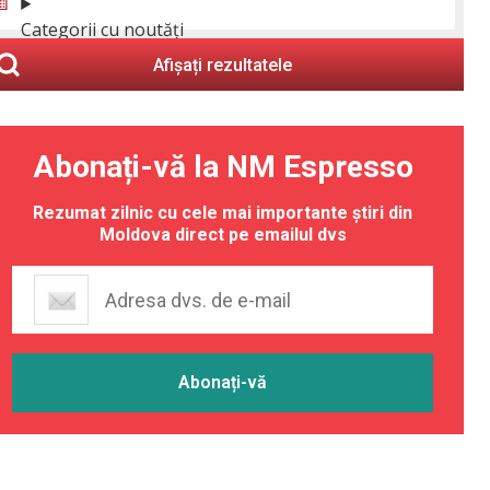
Categorii cu noutăți
Afișați rezultatele
Abonați-vă la NM Espresso
Rezumat zilnic cu cele mai importante știri din
Moldova direct pe emailul dvs