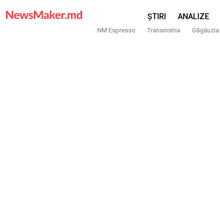
ȘTIRI
ANALIZE
NM Espresso
Transnistria
Găgăuzia