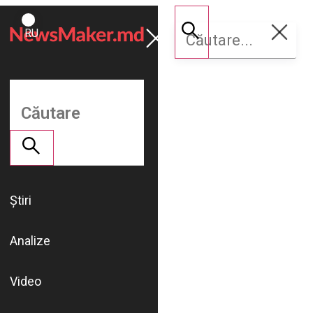
ROMÂNĂ
Susține
RU
NM
Știri
Analize
Video