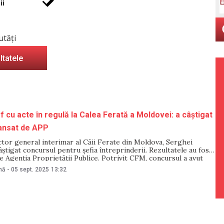
ii
utăți
ltatele
f cu acte în regulă la Calea Ferată a Moldovei: a câștigat
lansat de APP
ctor general interimar al Căii Ferate din Moldova, Serghei
câștigat concursul pentru șefia întreprinderii. Rezultatele au fost
 Agenția Proprietății Publice. Potrivit CFM, concursul a avut
reselecția candidaților, desfășurată pe 25 august, și interviul
nă
-
05 sept. 2025
13:32
 avut loc pe 3 septembrie. Din cei