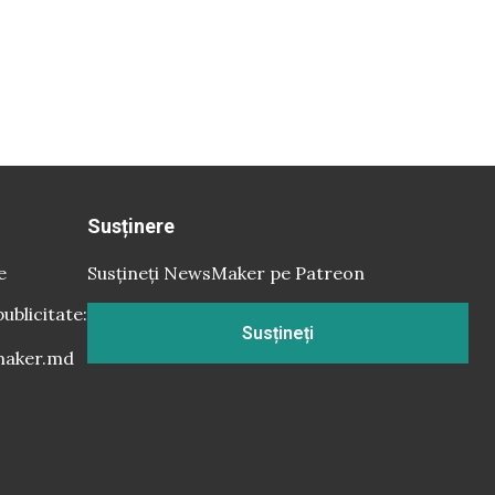
Susținere
e
Susțineți NewsMaker pe Patreon
publicitate:
Susțineți
aker.md